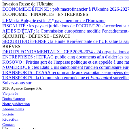
Invasion Russe de l'Ukraine
ÉCONOMIE/DÉFENSE :
prêt macrofinancier à l'Ukraine 2026-2027 
ÉCONOMIE - FINANCES - ENTREPRISES
e
UEM :
la Bulgarie est le 21
pays membre de l'Eurozone
FISCALITÉ :
les pays et juridictions de l’OCDE/G20 s’accordent sur 
AIDES D'ÉTAT :
la Commission européenne modifie l’encadrement des
SÉCURITÉ - DÉFENSE - ESPACE
SÉCURITÉ/DÉFENSE :
la Haute Représentante de l’UE salue la sa
BRÈVES
DROITS FONDAMENTAUX :
CFP 2028-2034 - 24 organisations ap
ENTREPRISES :
l'EFRAG publie cinq documents afin d'aider les p
KOSOVO :
Pristina sort de l'impasse politique et est appelée à une r
NUMÉRIQUE :
les États-Unis sanctionnent l'ancien commissaire eu
TRANSPORTS :
l’EASA recommande aux exploitants européens de n
TRANSPORTS :
la Commission européenne et
Eurocontrol
surveille
Suivez-nous sur
2026 Agence Europe S.A.
Vie privée
Droits d'auteur
Notre publication
Abonnements
Société
Rédaction
Contact