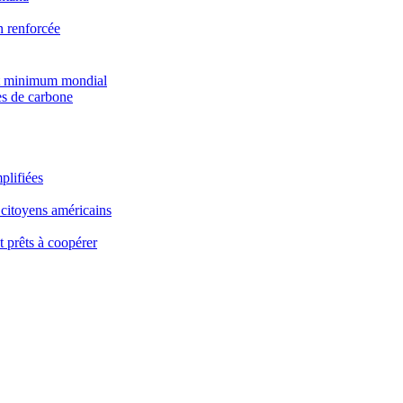
n renforcée
pôt minimum mondial
es de carbone
plifiées
 citoyens américains
t prêts à coopérer