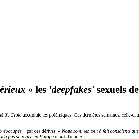
érieux »
les
'deepfakes'
sexuels de
ial
X
,
Grok
, accumule les polémiques. Ces dernières semaines, celle-ci a
 préoccupée
» par ces dérives. «
Nous sommes tout à fait conscients que ce
n'a pas sa place en Europe
», a-t-il ajouté.