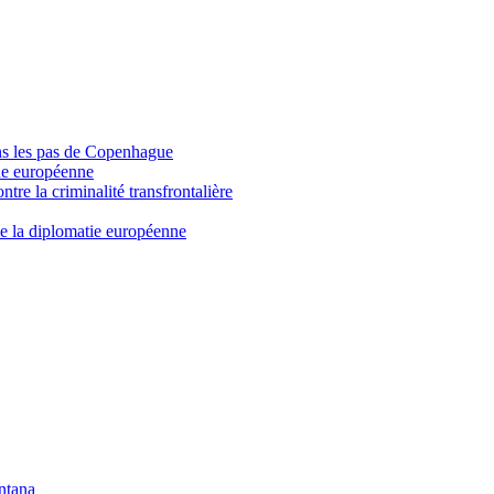
dans les pas de Copenhague
que européenne
ontre la criminalité transfrontalière
me la diplomatie européenne
ntana