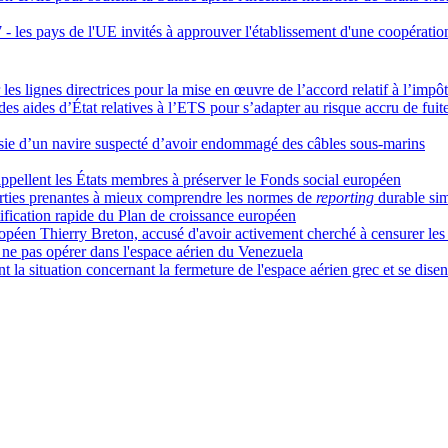
- les pays de l'UE invités à approuver l'établissement d'une coopératio
les lignes directrices pour la mise en œuvre de l’accord relatif à l’im
 aides d’État relatives à l’ETS pour s’adapter au risque accru de fuit
isie d’un navire suspecté d’avoir endommagé des câbles sous-marins
pellent les États membres à préserver le Fonds social européen
arties prenantes à mieux comprendre les normes de
reporting
durable sim
atification rapide du Plan de croissance européen
ropéen Thierry Breton, accusé d'avoir activement cherché à censurer les
e pas opérer dans l'espace aérien du Venezuela
nt la situation concernant la fermeture de l'espace aérien grec et se disen