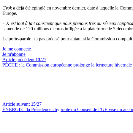
Grok
a déjà été épinglé en novembre dernier, date à laquelle la Commi
Europe.
« X
est tout à fait conscient que nous prenons très au sérieux l'appl
l'amende de 120 millions d'euros infligée à la plateforme le 5 déce
Le porte-parole n'a pas précisé pour autant si la Commission comptai
Je me connecte
Je m'abonne
Article précédent
13
/27
PÊCHE :
la Commission européenne prolonge la fermeture hivernale 
Article suivant
15
/27
ÉNERGIE :
la Présidence chypriote du Conseil de l’UE vise un accord