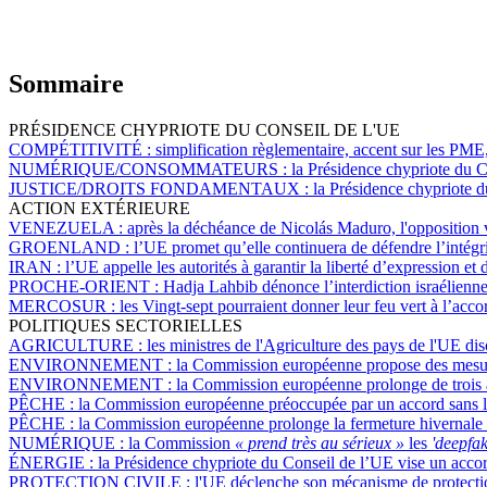
Sommaire
PRÉSIDENCE CHYPRIOTE DU CONSEIL DE L'UE
COMPÉTITIVITÉ :
simplification règlementaire, accent sur les PME
NUMÉRIQUE/CONSOMMATEURS :
la Présidence chypriote du C
JUSTICE/DROITS FONDAMENTAUX :
la Présidence chypriote du 
ACTION EXTÉRIEURE
VENEZUELA :
après la déchéance de Nicolás Maduro, l'opposition v
GROENLAND :
l’UE promet qu’elle continuera de défendre l’intégri
IRAN :
l’UE appelle les autorités à garantir la liberté d’expression et
PROCHE-ORIENT :
Hadja Lahbib dénonce l’interdiction israélienn
MERCOSUR :
les Vingt-sept pourraient donner leur feu vert à l’acc
POLITIQUES SECTORIELLES
AGRICULTURE :
les ministres de l'Agriculture des pays de l'UE d
ENVIRONNEMENT :
la Commission européenne propose des mesure
ENVIRONNEMENT :
la Commission européenne prolonge de trois an
PÊCHE :
la Commission européenne préoccupée par un accord sans 
PÊCHE :
la Commission européenne prolonge la fermeture hivernale 
NUMÉRIQUE :
la Commission
« prend très au sérieux »
les
'deepfak
ÉNERGIE :
la Présidence chypriote du Conseil de l’UE vise un accord
PROTECTION CIVILE :
l'UE déclenche son mécanisme de protection