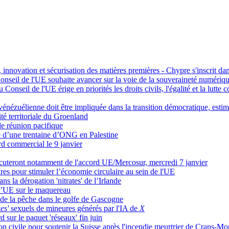
, innovation et sécurisation des matières premières - Chypre s'inscrit 
onseil de l'UE souhaite avancer sur la voie de la souveraineté numéri
Conseil de l'UE érige en priorités les droits civils, l'égalité et la lutte c
énézuélienne doit être impliquée dans la transition démocratique, esti
té territoriale du Groenland
 de réunion pacifique
e d’une trentaine d’ONG en Palestine
ord commercial le 9 janvier
iscuteront notamment de l'accord UE/Mercosur, mercredi 7 janvier
s pour stimuler l’économie circulaire au sein de l'UE
s la dérogation 'nitrates' de l’Irlande
l’UE sur le maquereau
de la pêche dans le golfe de Gascogne
es'
sexuels de mineures générés par l'IA de
X
 sur le paquet 'réseaux' fin juin
 civile pour soutenir la Suisse après l'incendie meurtrier de Crans-Mo