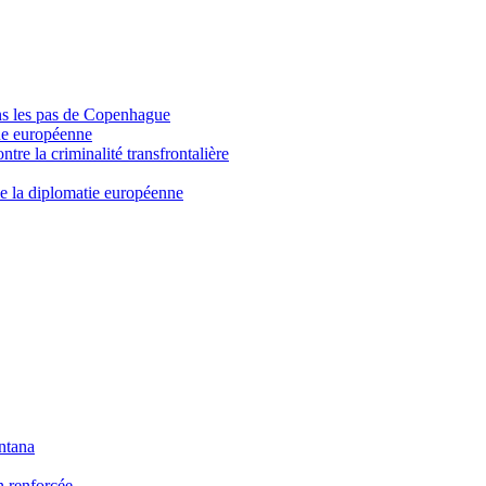
dans les pas de Copenhague
que européenne
ontre la criminalité transfrontalière
me la diplomatie européenne
ntana
n renforcée