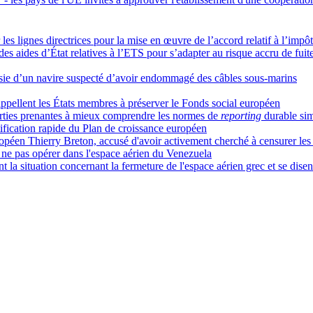
les lignes directrices pour la mise en œuvre de l’accord relatif à l’im
 aides d’État relatives à l’ETS pour s’adapter au risque accru de fuit
isie d’un navire suspecté d’avoir endommagé des câbles sous-marins
pellent les États membres à préserver le Fonds social européen
arties prenantes à mieux comprendre les normes de
reporting
durable sim
atification rapide du Plan de croissance européen
ropéen Thierry Breton, accusé d'avoir activement cherché à censurer les
e pas opérer dans l'espace aérien du Venezuela
nt la situation concernant la fermeture de l'espace aérien grec et se disen