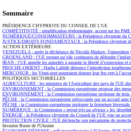
Sommaire
PRÉSIDENCE CHYPRIOTE DU CONSEIL DE L'UE
COMPÉTITIVITÉ :
simplification règlementaire, accent sur les PME
NUMÉRIQUE/CONSOMMATEURS :
la Présidence chypriote du C
JUSTICE/DROITS FONDAMENTAUX :
la Présidence chypriote du 
ACTION EXTÉRIEURE
VENEZUELA :
après la déchéance de Nicolás Maduro, l'opposition v
GROENLAND :
l’UE promet qu’elle continuera de défendre l’intégri
IRAN :
l’UE appelle les autorités à garantir la liberté d’expression et
PROCHE-ORIENT :
Hadja Lahbib dénonce l’interdiction israélienn
MERCOSUR :
les Vingt-sept pourraient donner leur feu vert à l’acc
POLITIQUES SECTORIELLES
AGRICULTURE :
les ministres de l'Agriculture des pays de l'UE d
ENVIRONNEMENT :
la Commission européenne propose des mesure
ENVIRONNEMENT :
la Commission européenne prolonge de trois an
PÊCHE :
la Commission européenne préoccupée par un accord sans 
PÊCHE :
la Commission européenne prolonge la fermeture hivernale 
NUMÉRIQUE :
la Commission
« prend très au sérieux »
les
'deepfak
ÉNERGIE :
la Présidence chypriote du Conseil de l’UE vise un accord
PROTECTION CIVILE :
l'UE déclenche son mécanisme de protection
Invasion Russe de l'Ukraine
ÉCONOMIE/DÉFENSE :
prêt macrofinancier à l'Ukraine 2026-2027 