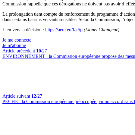
Commission rappelle que ces dérogations ne doivent pas avoir d’effets né
La prolongation tient compte du renforcement du programme d’action 'n
dans certains bassins versants sensibles. Selon la Commission, l’object
Lien vers la décision :
https://aeur.eu/f/k5p
(Lionel Changeur)
Je me connecte
Je m'abonne
Article précédent
10
/27
ENVIRONNEMENT :
la Commission européenne propose des mesure
Article suivant
12
/27
PÊCHE :
la Commission européenne préoccupée par un accord sans 