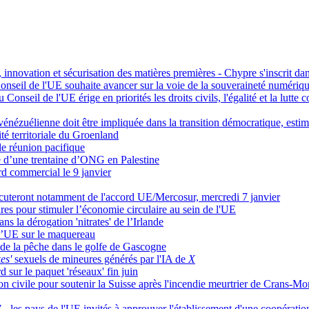
, innovation et sécurisation des matières premières - Chypre s'inscrit 
onseil de l'UE souhaite avancer sur la voie de la souveraineté numéri
Conseil de l'UE érige en priorités les droits civils, l'égalité et la lutte c
énézuélienne doit être impliquée dans la transition démocratique, esti
té territoriale du Groenland
 de réunion pacifique
e d’une trentaine d’ONG en Palestine
ord commercial le 9 janvier
iscuteront notamment de l'accord UE/Mercosur, mercredi 7 janvier
s pour stimuler l’économie circulaire au sein de l'UE
s la dérogation 'nitrates' de l’Irlande
l’UE sur le maquereau
de la pêche dans le golfe de Gascogne
es'
sexuels de mineures générés par l'IA de
X
 sur le paquet 'réseaux' fin juin
 civile pour soutenir la Suisse après l'incendie meurtrier de Crans-Mo
- les pays de l'UE invités à approuver l'établissement d'une coopératio