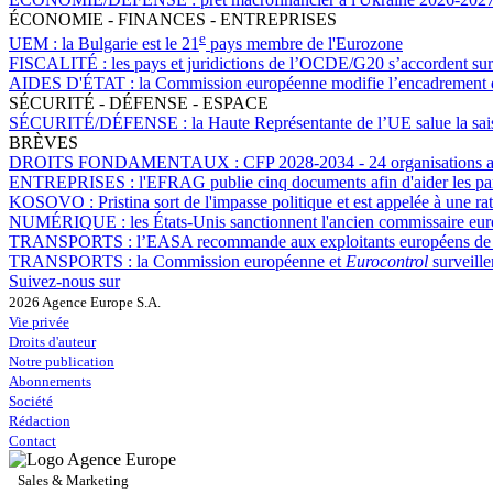
ÉCONOMIE - FINANCES - ENTREPRISES
e
UEM :
la Bulgarie est le 21
pays membre de l'Eurozone
FISCALITÉ :
les pays et juridictions de l’OCDE/G20 s’accordent sur 
AIDES D'ÉTAT :
la Commission européenne modifie l’encadrement des
SÉCURITÉ - DÉFENSE - ESPACE
SÉCURITÉ/DÉFENSE :
la Haute Représentante de l’UE salue la sa
BRÈVES
DROITS FONDAMENTAUX :
CFP 2028-2034 - 24 organisations ap
ENTREPRISES :
l'EFRAG publie cinq documents afin d'aider les p
KOSOVO :
Pristina sort de l'impasse politique et est appelée à une r
NUMÉRIQUE :
les États-Unis sanctionnent l'ancien commissaire eu
TRANSPORTS :
l’EASA recommande aux exploitants européens de n
TRANSPORTS :
la Commission européenne et
Eurocontrol
surveille
Suivez-nous sur
2026 Agence Europe S.A.
Vie privée
Droits d'auteur
Notre publication
Abonnements
Société
Rédaction
Contact
Sales & Marketing