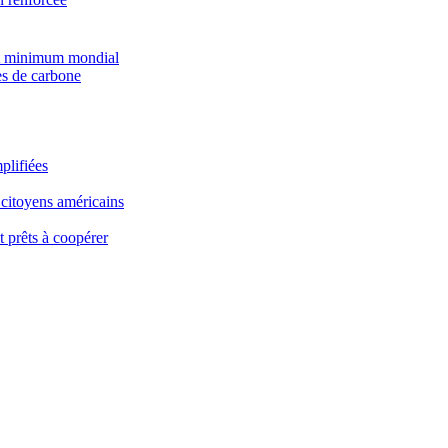
pôt minimum mondial
es de carbone
plifiées
 citoyens américains
t prêts à coopérer