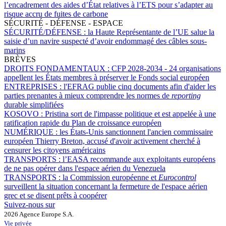
l’encadrement des aides d’État relatives à l’ETS pour s’adapter au
risque accru de fuites de carbone
SÉCURITÉ - DÉFENSE - ESPACE
SÉCURITÉ/DÉFENSE :
la Haute Représentante de l’UE salue la
saisie d’un navire suspecté d’avoir endommagé des câbles sous-
marins
BRÈVES
DROITS FONDAMENTAUX :
CFP 2028-2034 - 24 organisations
appellent les États membres à préserver le Fonds social européen
ENTREPRISES :
l'EFRAG publie cinq documents afin d'aider les
parties prenantes à mieux comprendre les normes de
reporting
durable simplifiées
KOSOVO :
Pristina sort de l'impasse politique et est appelée à une
ratification rapide du Plan de croissance européen
NUMÉRIQUE :
les États-Unis sanctionnent l'ancien commissaire
européen Thierry Breton, accusé d'avoir activement cherché à
censurer les citoyens américains
TRANSPORTS :
l’EASA recommande aux exploitants européens
de ne pas opérer dans l'espace aérien du Venezuela
TRANSPORTS :
la Commission européenne et
Eurocontrol
surveillent la situation concernant la fermeture de l'espace aérien
grec et se disent prêts à coopérer
Suivez-nous sur
2026 Agence Europe S.A.
Vie privée