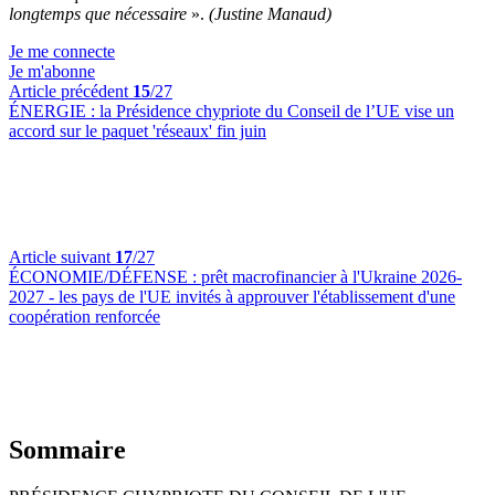
longtemps que nécessaire
».
(Justine Manaud)
Je me connecte
Je m'abonne
Article précédent
15
/27
ÉNERGIE :
la Présidence chypriote du Conseil de l’UE vise un
accord sur le paquet 'réseaux' fin juin
Article suivant
17
/27
ÉCONOMIE/DÉFENSE :
prêt macrofinancier à l'Ukraine 2026-
2027 - les pays de l'UE invités à approuver l'établissement d'une
coopération renforcée
Sommaire