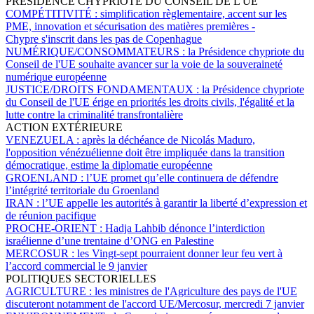
PRÉSIDENCE CHYPRIOTE DU CONSEIL DE L'UE
COMPÉTITIVITÉ :
simplification règlementaire, accent sur les
PME, innovation et sécurisation des matières premières -
Chypre s'inscrit dans les pas de Copenhague
NUMÉRIQUE/CONSOMMATEURS :
la Présidence chypriote du
Conseil de l'UE souhaite avancer sur la voie de la souveraineté
numérique européenne
JUSTICE/DROITS FONDAMENTAUX :
la Présidence chypriote
du Conseil de l'UE érige en priorités les droits civils, l'égalité et la
lutte contre la criminalité transfrontalière
ACTION EXTÉRIEURE
VENEZUELA :
après la déchéance de Nicolás Maduro,
l'opposition vénézuélienne doit être impliquée dans la transition
démocratique, estime la diplomatie européenne
GROENLAND :
l’UE promet qu’elle continuera de défendre
l’intégrité territoriale du Groenland
IRAN :
l’UE appelle les autorités à garantir la liberté d’expression et
de réunion pacifique
PROCHE-ORIENT :
Hadja Lahbib dénonce l’interdiction
israélienne d’une trentaine d’ONG en Palestine
MERCOSUR :
les Vingt-sept pourraient donner leur feu vert à
l’accord commercial le 9 janvier
POLITIQUES SECTORIELLES
AGRICULTURE :
les ministres de l'Agriculture des pays de l'UE
discuteront notamment de l'accord UE/Mercosur, mercredi 7 janvier