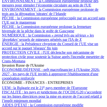
ENVIRONNEMENT :
la Commission européenne propose des
mesures pour stimuler l’économie circulaire au sein de l'UE
ENVIRONNEMENT :
la Commission européenne prolonge de
trois ans la dérogation 'nitrates' de l’Irlande
PÊCHE :
la Commission européenne préoccupée par un accord sans
l’UE sur le maquereau
PÊCHE :
la Commission européenne prolonge la fermeture
hivernale de la pêche dans le golfe de Gascogne
NUMÉRIQUE :
la Commission
« prend très au sérieux »
les
'deepfakes'
sexuels de mineures générés par l'IA de
X
ÉNERGIE :
la Présidence chypriote du Conseil de l’UE vise un
accord sur le paquet 'réseaux' fin juin
PROTECTION CIVILE :
l'UE déclenche son mécanisme de
protection civile pour soutenir la Suisse après l'incendie meurtrier de
Crans-Montana
Invasion Russe de l'Ukraine
ÉCONOMIE/DÉFENSE :
prêt macrofinancier à l'Ukraine 2026-
2027 - les pays de l'UE invités à approuver l'établissement d'une
coopération renforcée
ÉCONOMIE - FINANCES - ENTREPRISES
e
UEM :
la Bulgarie est le 21
pays membre de l'Eurozone
FISCALITÉ :
les pays et juridictions de l’OCDE/G20 s’accordent
sur les lignes directrices pour la mise en œuvre de l’accord relatif à
l’impôt minimum mondial
AIDES D'ÉTAT :
la Commission européenne modifie