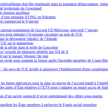
énézuélienne doit être impliquée dans la transition démocratique, esti
té territoriale du Groenland
 de réunion pacifique
e d’une trentaine d’ONG en Palestine
ord commercial le 9 janvier
iscuteront notamment de l'accord UE/Mercosur, mercredi 7 janvier
s pour stimuler l’économie circulaire au sein de l'UE
s la dérogation 'nitrates' de l’Irlande
l’UE sur le maquereau
de la pêche dans le golfe de Gascogne
es'
sexuels de mineures générés par l'IA de
X
 sur le paquet 'réseaux' fin juin
 civile pour soutenir la Suisse après l'incendie meurtrier de Crans-Mo
- les pays de l'UE invités à approuver l'établissement d'une coopératio
les lignes directrices pour la mise en œuvre de l’accord relatif à l’im
 aides d’État relatives à l’ETS pour s’adapter au risque accru de fuit
isie d’un navire suspecté d’avoir endommagé des câbles sous-marins
pellent les États membres à préserver le Fonds social européen