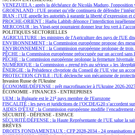
VENEZUELA :
après la déchéance de Nicolás Maduro, l'opposition v
GROENLAND :
l’UE promet qu’elle continuera de défendre l’intégri
IRAN :
l’UE appelle les autorités à garantir la liberté d’expression et
PROCHE-ORIENT :
Hadja Lahbib dénonce l’interdiction israélienn
MERCOSUR :
les Vingt-sept pourraient donner leur feu vert à l’acc
POLITIQUES SECTORIELLES
AGRICULTURE :
les ministres de l'Agriculture des pays de l'UE d
ENVIRONNEMENT :
la Commission européenne propose des mesure
ENVIRONNEMENT :
la Commission européenne prolonge de trois an
PÊCHE :
la Commission européenne préoccupée par un accord sans 
PÊCHE :
la Commission européenne prolonge la fermeture hivernale 
NUMÉRIQUE :
la Commission
« prend très au sérieux »
les
'deepfak
ÉNERGIE :
la Présidence chypriote du Conseil de l’UE vise un accord
PROTECTION CIVILE :
l'UE déclenche son mécanisme de protection
Invasion Russe de l'Ukraine
ÉCONOMIE/DÉFENSE :
prêt macrofinancier à l'Ukraine 2026-2027 
ÉCONOMIE - FINANCES - ENTREPRISES
e
UEM :
la Bulgarie est le 21
pays membre de l'Eurozone
FISCALITÉ :
les pays et juridictions de l’OCDE/G20 s’accordent sur 
AIDES D'ÉTAT :
la Commission européenne modifie l’encadrement des
SÉCURITÉ - DÉFENSE - ESPACE
SÉCURITÉ/DÉFENSE :
la Haute Représentante de l’UE salue la sa
BRÈVES
DROITS FONDAMENTAUX :
CFP 2028-2034 - 24 organisations ap