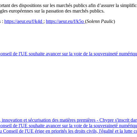
ortant des dispositions sur les marchés publics afin d’assurer la simplific
ègles européennes sur la passation des marchés publics.
s :
https://aeur.eu/f/k4d
;
https://aeur.eu/f/k5o
(
Solenn Paulic
)
onseil de l'UE souhaite avancer sur la voie de la souveraineté numéri
, innovation et sécurisation des matières premières - Chypre s'inscrit 
onseil de l'UE souhaite avancer sur la voie de la souveraineté numéri
Conseil de l'UE érige en priorités les droits civils, l'égalité et la lutte c