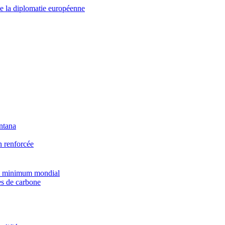
me la diplomatie européenne
ntana
n renforcée
pôt minimum mondial
es de carbone