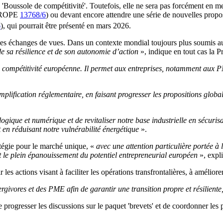
u la 'Boussole de compétitivité'. Toutefois, elle ne sera pas forcément en 
EUROPE
13768/6
) ou devant encore attendre une série de nouvelles propos
6
), qui pourrait être présenté en mars 2026.
 des échanges de vues. Dans un contexte mondial toujours plus soumis a
e sa résilience et de son autonomie d’action
», indique en tout cas la 
 la compétitivité européenne. Il permet aux entreprises, notamment aux
simplification réglementaire, en faisant progresser les propositions global
ologique et numérique et de revitaliser notre base industrielle en sécuri
 en réduisant notre vulnérabilité énergétique
».
atégie pour le marché unique, «
avec une attention particulière portée à l
 et le plein épanouissement du potentiel entrepreneurial européen
», expl
es actions visant à faciliter les opérations transfrontalières, à amélior
ergivores et des PME afin de garantir une transition propre et résilien
re progresser les discussions sur le paquet 'brevets' et de coordonner le