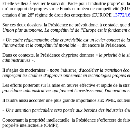
Et elle veillera à assurer le suivi du 'Pacte pour l'industrie propre' o
qu’un rapport de progrès sur le Fonds européen de compétitivité (
e
création d’un 28
régime de droit des entreprises (EUROPE
13772/1
Sur ces deux dossiers, la Présidence ne prévoit donc, à ce stade, que
Union plus autonome. La compétitivité de l’Europe est le fondement d
«
Un cadre réglementaire clair et prévisible est un levier concret de
l’innovation et la compétitivité mondiale
», dit encore la Présidence.
Dans ce contexte, la Présidence chypriote donnera «
la priorité à la 
administratives
».
Il s’agira de moderniser «
notre industrie, d'accélérer la transition éc
renforçant les chaînes d'approvisionnement en technologies propres et
Les efforts porteront sur la mise en œuvre effective et rapide de la str
procédures administratives qui freinent l'investissement, l'innovation
Il faudra aussi accorder une plus grande importance aux PME, soutenir l
«
Une attention particulière sera portée aux besoins des industries én
Concernant la propriété intellectuelle, la Présidence s’efforcera de fai
propriété intellectuelle (OMPI).