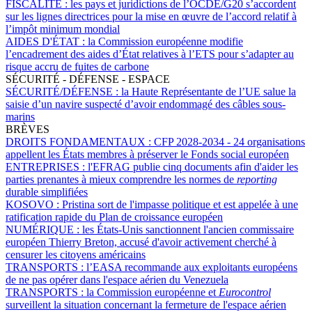
FISCALITÉ :
les pays et juridictions de l’OCDE/G20 s’accordent
sur les lignes directrices pour la mise en œuvre de l’accord relatif à
l’impôt minimum mondial
AIDES D'ÉTAT :
la Commission européenne modifie
l’encadrement des aides d’État relatives à l’ETS pour s’adapter au
risque accru de fuites de carbone
SÉCURITÉ - DÉFENSE - ESPACE
SÉCURITÉ/DÉFENSE :
la Haute Représentante de l’UE salue la
saisie d’un navire suspecté d’avoir endommagé des câbles sous-
marins
BRÈVES
DROITS FONDAMENTAUX :
CFP 2028-2034 - 24 organisations
appellent les États membres à préserver le Fonds social européen
ENTREPRISES :
l'EFRAG publie cinq documents afin d'aider les
parties prenantes à mieux comprendre les normes de
reporting
durable simplifiées
KOSOVO :
Pristina sort de l'impasse politique et est appelée à une
ratification rapide du Plan de croissance européen
NUMÉRIQUE :
les États-Unis sanctionnent l'ancien commissaire
européen Thierry Breton, accusé d'avoir activement cherché à
censurer les citoyens américains
TRANSPORTS :
l’EASA recommande aux exploitants européens
de ne pas opérer dans l'espace aérien du Venezuela
TRANSPORTS :
la Commission européenne et
Eurocontrol
surveillent la situation concernant la fermeture de l'espace aérien