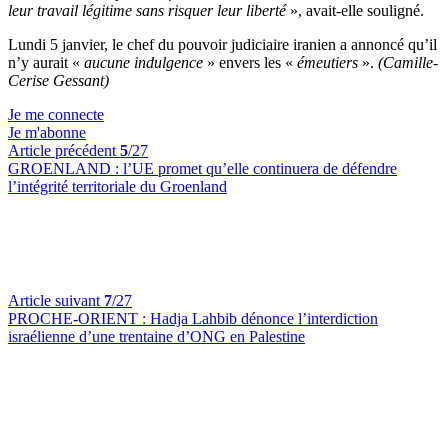
leur travail légitime sans risquer leur liberté
», avait-elle souligné.
Lundi 5 janvier, le chef du pouvoir judiciaire iranien a annoncé qu’il
n’y aurait «
aucune indulgence
» envers les «
émeutiers
».
(Camille-
Cerise Gessant)
Je me connecte
Je m'abonne
Article précédent
5
/27
GROENLAND :
l’UE promet qu’elle continuera de défendre
l’intégrité territoriale du Groenland
Article suivant
7
/27
PROCHE-ORIENT :
Hadja Lahbib dénonce l’interdiction
israélienne d’une trentaine d’ONG en Palestine