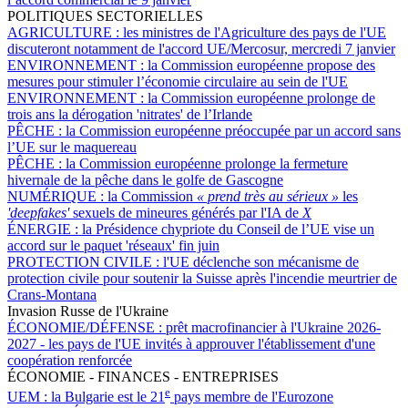
POLITIQUES SECTORIELLES
AGRICULTURE :
les ministres de l'Agriculture des pays de l'UE
discuteront notamment de l'accord UE/Mercosur, mercredi 7 janvier
ENVIRONNEMENT :
la Commission européenne propose des
mesures pour stimuler l’économie circulaire au sein de l'UE
ENVIRONNEMENT :
la Commission européenne prolonge de
trois ans la dérogation 'nitrates' de l’Irlande
PÊCHE :
la Commission européenne préoccupée par un accord sans
l’UE sur le maquereau
PÊCHE :
la Commission européenne prolonge la fermeture
hivernale de la pêche dans le golfe de Gascogne
NUMÉRIQUE :
la Commission
« prend très au sérieux »
les
'deepfakes'
sexuels de mineures générés par l'IA de
X
ÉNERGIE :
la Présidence chypriote du Conseil de l’UE vise un
accord sur le paquet 'réseaux' fin juin
PROTECTION CIVILE :
l'UE déclenche son mécanisme de
protection civile pour soutenir la Suisse après l'incendie meurtrier de
Crans-Montana
Invasion Russe de l'Ukraine
ÉCONOMIE/DÉFENSE :
prêt macrofinancier à l'Ukraine 2026-
2027 - les pays de l'UE invités à approuver l'établissement d'une
coopération renforcée
ÉCONOMIE - FINANCES - ENTREPRISES
e
UEM :
la Bulgarie est le 21
pays membre de l'Eurozone