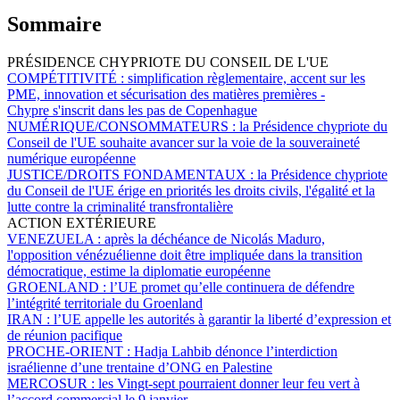
Sommaire
PRÉSIDENCE CHYPRIOTE DU CONSEIL DE L'UE
COMPÉTITIVITÉ :
simplification règlementaire, accent sur les
PME, innovation et sécurisation des matières premières -
Chypre s'inscrit dans les pas de Copenhague
NUMÉRIQUE/CONSOMMATEURS :
la Présidence chypriote du
Conseil de l'UE souhaite avancer sur la voie de la souveraineté
numérique européenne
JUSTICE/DROITS FONDAMENTAUX :
la Présidence chypriote
du Conseil de l'UE érige en priorités les droits civils, l'égalité et la
lutte contre la criminalité transfrontalière
ACTION EXTÉRIEURE
VENEZUELA :
après la déchéance de Nicolás Maduro,
l'opposition vénézuélienne doit être impliquée dans la transition
démocratique, estime la diplomatie européenne
GROENLAND :
l’UE promet qu’elle continuera de défendre
l’intégrité territoriale du Groenland
IRAN :
l’UE appelle les autorités à garantir la liberté d’expression et
de réunion pacifique
PROCHE-ORIENT :
Hadja Lahbib dénonce l’interdiction
israélienne d’une trentaine d’ONG en Palestine
MERCOSUR :
les Vingt-sept pourraient donner leur feu vert à
l’accord commercial le 9 janvier