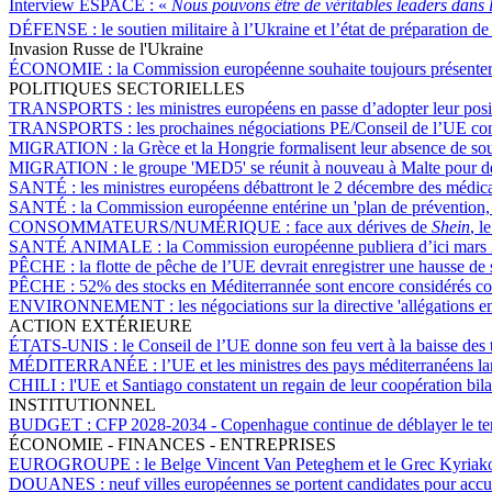
Interview ESPACE :
«
Nous pouvons être de véritables leaders dans 
DÉFENSE :
le soutien militaire à l’Ukraine et l’état de préparation d
Invasion Russe de l'Ukraine
ÉCONOMIE :
la Commission européenne souhaite toujours présenter
POLITIQUES SECTORIELLES
TRANSPORTS :
les ministres européens en passe d’adopter leur posi
TRANSPORTS :
les prochaines négociations PE/Conseil de l’UE conc
MIGRATION :
la Grèce et la Hongrie formalisent leur absence de soutie
MIGRATION :
le groupe 'MED5' se réunit à nouveau à Malte pour dem
SANTÉ :
les ministres européens débattront le 2 décembre des médicam
SANTÉ :
la Commission européenne entérine un 'plan de prévention, d
CONSOMMATEURS/NUMÉRIQUE :
face aux dérives de
Shein
, l
SANTÉ ANIMALE :
la Commission européenne publiera d’ici mars
PÊCHE :
la flotte de pêche de l’UE devrait enregistrer une hausse de
PÊCHE :
52% des stocks en Méditerrannée sont encore considérés c
ENVIRONNEMENT :
les négociations sur la directive 'allégations
ACTION EXTÉRIEURE
ÉTATS-UNIS :
le Conseil de l’UE donne son feu vert à la baisse des t
MÉDITERRANÉE :
l’UE et les ministres des pays méditerranéens la
CHILI :
l'UE et Santiago constatent un regain de leur coopération bila
INSTITUTIONNEL
BUDGET :
CFP 2028-2034 - Copenhague continue de déblayer le terr
ÉCONOMIE - FINANCES - ENTREPRISES
EUROGROUPE :
le Belge Vincent Van Peteghem et le Grec Kyriakos
DOUANES :
neuf villes européennes se portent candidates pour accue