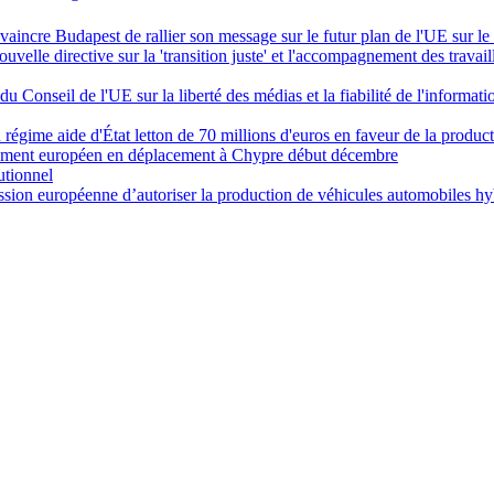
aincre Budapest de rallier son message sur le futur plan de l'UE sur l
elle directive sur la 'transition juste' et l'accompagnement des travail
u Conseil de l'UE sur la liberté des médias et la fiabilité de l'informati
égime aide d'État letton de 70 millions d'euros en faveur de la product
arlement européen en déplacement à Chypre début décembre
utionnel
ion européenne d’autoriser la production de véhicules automobiles hy