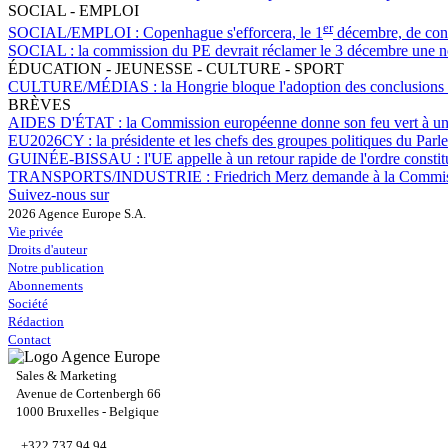
SOCIAL - EMPLOI
er
SOCIAL/EMPLOI :
Copenhague s'efforcera, le 1
décembre, de conv
SOCIAL :
la commission du PE devrait réclamer le 3 décembre une nouv
ÉDUCATION - JEUNESSE - CULTURE - SPORT
CULTURE/MÉDIAS :
la Hongrie bloque l'adoption des conclusions d
BRÈVES
AIDES D'ÉTAT :
la Commission européenne donne son feu vert à un r
EU2026CY :
la présidente et les chefs des groupes politiques du P
GUINÉE-BISSAU :
l'UE appelle à un retour rapide de l'ordre constit
TRANSPORTS/INDUSTRIE :
Friedrich Merz demande à la Commiss
Suivez-nous sur
2026 Agence Europe S.A.
Vie privée
Droits d'auteur
Notre publication
Abonnements
Société
Rédaction
Contact
Sales & Marketing
Avenue de Cortenbergh 66
1000 Bruxelles - Belgique
+322 737 94 94