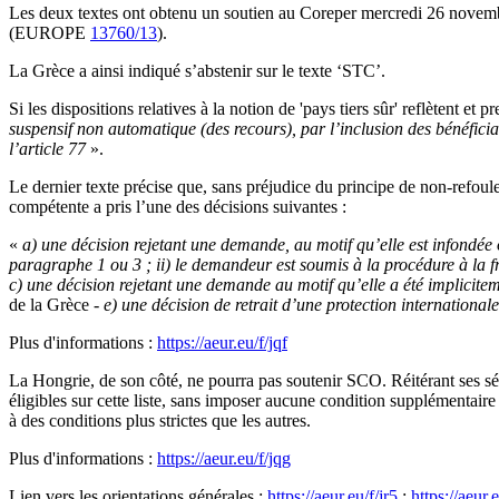
Les deux textes ont obtenu un soutien au Coreper mercredi 26 novembre,
(EUROPE
13760/13
).
La Grèce a ainsi indiqué s’abstenir sur le texte ‘STC’.
Si les dispositions relatives à la notion de 'pays tiers sûr' reflètent e
suspensif non automatique (des recours), par l’inclusion des bénéficiai
l’article 77
».
Le dernier texte précise que, sans préjudice du principe de non-refoulem
compétente a pris l’une des décisions suivantes :
«
a) une décision rejetant une demande, au motif qu’elle est infondée 
paragraphe 1 ou 3 ;
ii)
le demandeur est soumis à la procédure à la 
c) une décision rejetant une demande au motif qu’elle a été implicitem
de la Grèce -
e) une décision de retrait d’une protection international
Plus d'informations :
https://aeur.eu/f/jqf
La Hongrie, de son côté, ne pourra pas soutenir SCO. Réitérant ses séri
éligibles sur cette liste, sans imposer aucune condition supplémentaire
à des conditions plus strictes que les autres.
Plus d'informations :
https://aeur.eu/f/jqg
Lien vers les orientations générales :
https://aeur.eu/f/jr5
;
https://aeur.