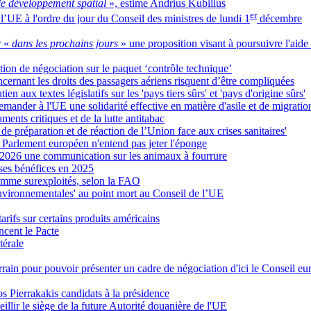
le développement spatial
», estime Andrius Kubilius
er
e l’UE à l'ordre du jour du Conseil des ministres de lundi 1
décembre
 «
dans les prochains jours
» une proposition visant à poursuivre l'aide
tion de négociation sur le paquet ‘contrôle technique’
ernant les droits des passagers aériens risquent d’être compliquées
n aux textes législatifs sur les 'pays tiers sûrs' et 'pays d'origine sûrs'
ander à l'UE une solidarité effective en matière d'asile et de migratio
ents critiques et de la lutte antitabac
e préparation et de réaction de l’Union face aux crises sanitaires'
e Parlement européen n'entend pas jeter l'éponge
 2026 une communication sur les animaux à fourrure
 ses bénéfices en 2025
omme surexploités, selon la FAO
 environnementales' au point mort au Conseil de l’UE
arifs sur certains produits américains
ncent le Pacte
térale
ain pour pouvoir présenter un cadre de négociation d'ici le Conseil 
 Pierrakakis candidats à la présidence
illir le siège de la future Autorité douanière de l'UE