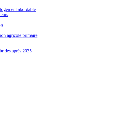
e logement abordable
leurs
on
ion agricole primaire
brides après 2035