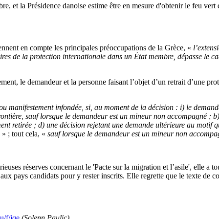
 et la Présidence danoise estime être en mesure d'obtenir le feu vert d
t prennent en compte les principales préoccupations de la Grèce, «
l’extens
res de la protection internationale dans un État membre, dépasse le cadre
ent, le demandeur et la personne faisant l’objet d’un retrait d’une protec
ou manifestement infondée, si, au moment de la décision : i)
le demande
frontière, sauf lorsque le demandeur est un mineur non accompagné ;
b
ent retirée ; d) une décision rejetant une demande ultérieure au motif q
e
» ; tout cela, «
sauf lorsque le demandeur est un mineur non accompagn
euses réserves concernant le 'Pacte sur la migration et l’asile', elle a 
 aux pays candidats pour y rester inscrits. Elle regrette que le texte de
eu/f/jqe
(Solenn Paulic)