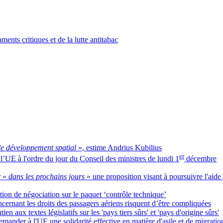
ents critiques et de la lutte antitabac
le développement spatial
», estime Andrius Kubilius
er
e l’UE à l'ordre du jour du Conseil des ministres de lundi 1
décembre
 «
dans les prochains jours
» une proposition visant à poursuivre l'aide
tion de négociation sur le paquet ‘contrôle technique’
ernant les droits des passagers aériens risquent d’être compliquées
n aux textes législatifs sur les 'pays tiers sûrs' et 'pays d'origine sûrs'
ander à l'UE une solidarité effective en matière d'asile et de migratio