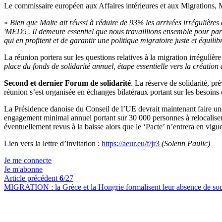
Le commissaire européen aux Affaires intérieures et aux Migrations, M
«
Bien que Malte ait réussi à réduire de 93% les arrivées irrégulières
'MED5'. Il demeure essentiel que nous travaillions ensemble pour parv
qui en profitent et de garantir une politique migratoire juste et équili
La réunion portera sur les questions relatives à la migration irrégulière
place du fonds de solidarité annuel, étape essentielle vers la création
Second et dernier Forum de solidarité
. La réserve de solidarité, pr
réunion s’est organisée en échanges bilatéraux portant sur les besoins 
La Présidence danoise du Conseil de l’UE devrait maintenant faire un
engagement minimal annuel portant sur 30 000 personnes à relocaliser o
éventuellement revus à la baisse alors que le ‘Pacte’ n’entrera en vig
Lien vers la lettre d’invitation :
https://aeur.eu/f/jr3
(Solenn Paulic)
Je me connecte
Je m'abonne
Article précédent
6
/27
MIGRATION :
la Grèce et la Hongrie formalisent leur absence de soutie