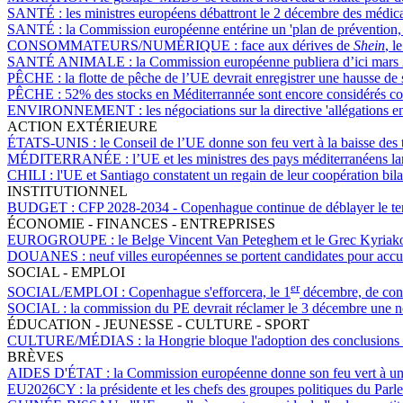
SANTÉ :
les ministres européens débattront le 2 décembre des médicam
SANTÉ :
la Commission européenne entérine un 'plan de prévention, d
CONSOMMATEURS/NUMÉRIQUE :
face aux dérives de
Shein
, l
SANTÉ ANIMALE :
la Commission européenne publiera d’ici mars
PÊCHE :
la flotte de pêche de l’UE devrait enregistrer une hausse de
PÊCHE :
52% des stocks en Méditerrannée sont encore considérés c
ENVIRONNEMENT :
les négociations sur la directive 'allégations
ACTION EXTÉRIEURE
ÉTATS-UNIS :
le Conseil de l’UE donne son feu vert à la baisse des t
MÉDITERRANÉE :
l’UE et les ministres des pays méditerranéens la
CHILI :
l'UE et Santiago constatent un regain de leur coopération bila
INSTITUTIONNEL
BUDGET :
CFP 2028-2034 - Copenhague continue de déblayer le terr
ÉCONOMIE - FINANCES - ENTREPRISES
EUROGROUPE :
le Belge Vincent Van Peteghem et le Grec Kyriakos
DOUANES :
neuf villes européennes se portent candidates pour accue
SOCIAL - EMPLOI
er
SOCIAL/EMPLOI :
Copenhague s'efforcera, le 1
décembre, de conv
SOCIAL :
la commission du PE devrait réclamer le 3 décembre une nouv
ÉDUCATION - JEUNESSE - CULTURE - SPORT
CULTURE/MÉDIAS :
la Hongrie bloque l'adoption des conclusions d
BRÈVES
AIDES D'ÉTAT :
la Commission européenne donne son feu vert à un r
EU2026CY :
la présidente et les chefs des groupes politiques du P