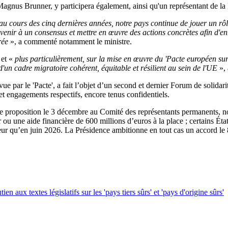
agnus Brunner, y participera également, ainsi qu'un représentant de la
 au cours des cinq dernières années, notre pays continue de jouer un rô
enir à un consensus et mettre en œuvre des actions concrètes afin d'en
brée
», a commenté notamment le ministre.
 et «
plus particulièrement, sur la mise en œuvre du 'Pacte européen sur 
 d'un cadre migratoire cohérent, équitable et résilient au sein de l'UE
»,
évue par le 'Pacte', a fait l’objet d’un second et dernier Forum de solida
et engagements respectifs, encore tenus confidentiels.
e proposition le 3 décembre au Comité des représentants permanents, no
u une aide financière de 600 millions d’euros à la place ; certains Éta
ueur qu’en juin 2026. La Présidence ambitionne en tout cas un accord le 
n aux textes législatifs sur les 'pays tiers sûrs' et 'pays d'origine sûrs'