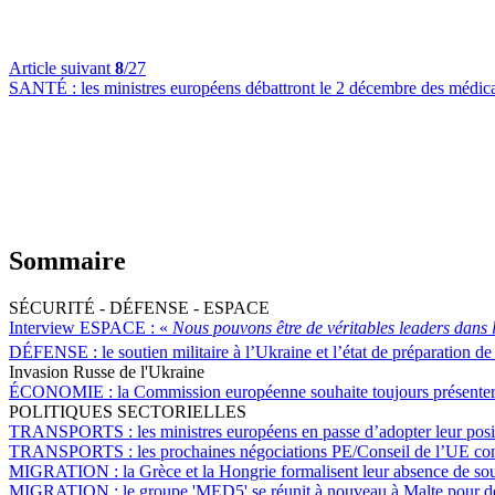
Article suivant
8
/27
SANTÉ :
les ministres européens débattront le 2 décembre des médicam
Sommaire
SÉCURITÉ - DÉFENSE - ESPACE
Interview ESPACE :
«
Nous pouvons être de véritables leaders dans 
DÉFENSE :
le soutien militaire à l’Ukraine et l’état de préparation d
Invasion Russe de l'Ukraine
ÉCONOMIE :
la Commission européenne souhaite toujours présenter
POLITIQUES SECTORIELLES
TRANSPORTS :
les ministres européens en passe d’adopter leur posi
TRANSPORTS :
les prochaines négociations PE/Conseil de l’UE conc
MIGRATION :
la Grèce et la Hongrie formalisent leur absence de soutie
MIGRATION :
le groupe 'MED5' se réunit à nouveau à Malte pour dem