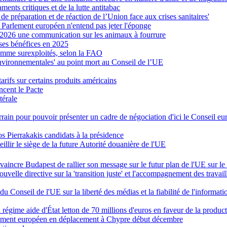
ents critiques et de la lutte antitabac
e préparation et de réaction de l’Union face aux crises sanitaires'
e Parlement européen n'entend pas jeter l'éponge
 2026 une communication sur les animaux à fourrure
 ses bénéfices en 2025
omme surexploités, selon la FAO
 environnementales' au point mort au Conseil de l’UE
arifs sur certains produits américains
ncent le Pacte
térale
ain pour pouvoir présenter un cadre de négociation d'ici le Conseil 
 Pierrakakis candidats à la présidence
illir le siège de la future Autorité douanière de l'UE
aincre Budapest de rallier son message sur le futur plan de l'UE sur l
elle directive sur la 'transition juste' et l'accompagnement des travail
u Conseil de l'UE sur la liberté des médias et la fiabilité de l'informati
égime aide d'État letton de 70 millions d'euros en faveur de la product
arlement européen en déplacement à Chypre début décembre