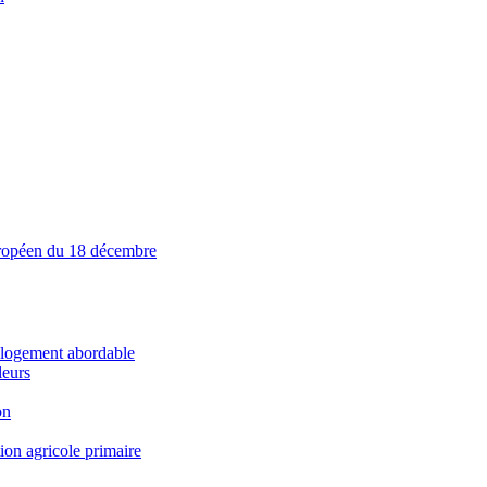
européen du 18 décembre
e logement abordable
leurs
on
ion agricole primaire