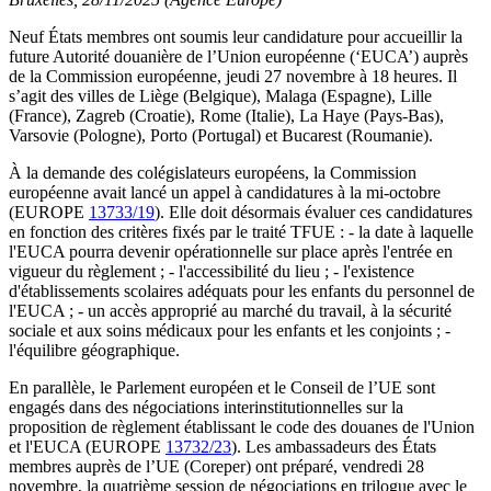
Neuf États membres ont soumis leur candidature pour accueillir la
future Autorité douanière de l’Union européenne (‘EUCA’) auprès
de la Commission européenne, jeudi 27 novembre à 18 heures. Il
s’agit des villes de Liège (Belgique), Malaga (Espagne), Lille
(France), Zagreb (Croatie), Rome (Italie), La Haye (Pays-Bas),
Varsovie (Pologne), Porto (Portugal) et Bucarest (Roumanie).
À la demande des colégislateurs européens, la Commission
européenne avait lancé un appel à candidatures à la mi-octobre
(EUROPE
13733/19
). Elle doit désormais évaluer ces candidatures
en fonction des critères fixés par le traité TFUE : - la date à laquelle
l'EUCA pourra devenir opérationnelle sur place après l'entrée en
vigueur du règlement ; - l'accessibilité du lieu ; - l'existence
d'établissements scolaires adéquats pour les enfants du personnel de
l'EUCA ; - un accès approprié au marché du travail, à la sécurité
sociale et aux soins médicaux pour les enfants et les conjoints ; -
l'équilibre géographique.
En parallèle, le Parlement européen et le Conseil de l’UE sont
engagés dans des négociations interinstitutionnelles sur la
proposition de règlement établissant le code des douanes de l'Union
et l'EUCA (EUROPE
13732/23
). Les ambassadeurs des États
membres auprès de l’UE (Coreper) ont préparé, vendredi 28
novembre, la quatrième session de négociations en trilogue avec le