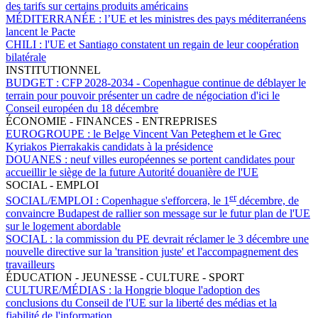
des tarifs sur certains produits américains
MÉDITERRANÉE :
l’UE et les ministres des pays méditerranéens
lancent le Pacte
CHILI :
l'UE et Santiago constatent un regain de leur coopération
bilatérale
INSTITUTIONNEL
BUDGET :
CFP 2028-2034 - Copenhague continue de déblayer le
terrain pour pouvoir présenter un cadre de négociation d'ici le
Conseil européen du 18 décembre
ÉCONOMIE - FINANCES - ENTREPRISES
EUROGROUPE :
le Belge Vincent Van Peteghem et le Grec
Kyriakos Pierrakakis candidats à la présidence
DOUANES :
neuf villes européennes se portent candidates pour
accueillir le siège de la future Autorité douanière de l'UE
SOCIAL - EMPLOI
er
SOCIAL/EMPLOI :
Copenhague s'efforcera, le 1
décembre, de
convaincre Budapest de rallier son message sur le futur plan de l'UE
sur le logement abordable
SOCIAL :
la commission du PE devrait réclamer le 3 décembre une
nouvelle directive sur la 'transition juste' et l'accompagnement des
travailleurs
ÉDUCATION - JEUNESSE - CULTURE - SPORT
CULTURE/MÉDIAS :
la Hongrie bloque l'adoption des
conclusions du Conseil de l'UE sur la liberté des médias et la
fiabilité de l'information