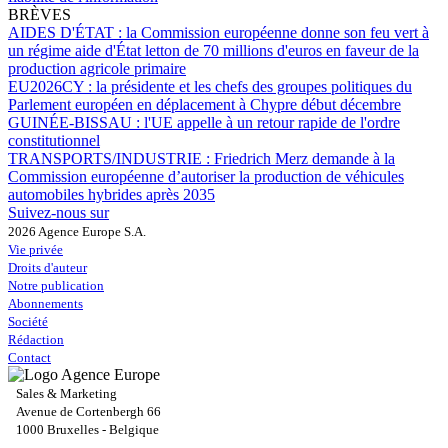
BRÈVES
AIDES D'ÉTAT :
la Commission européenne donne son feu vert à
un régime aide d'État letton de 70 millions d'euros en faveur de la
production agricole primaire
EU2026CY :
la présidente et les chefs des groupes politiques du
Parlement européen en déplacement à Chypre début décembre
GUINÉE-BISSAU :
l'UE appelle à un retour rapide de l'ordre
constitutionnel
TRANSPORTS/INDUSTRIE :
Friedrich Merz demande à la
Commission européenne d’autoriser la production de véhicules
automobiles hybrides après 2035
Suivez-nous sur
2026 Agence Europe S.A.
Vie privée
Droits d'auteur
Notre publication
Abonnements
Société
Rédaction
Contact
Sales & Marketing
Avenue de Cortenbergh 66
1000 Bruxelles - Belgique