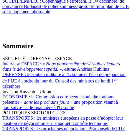
SOCIAL/EMPLOI :
Copenhague s'efforcera, le 1
décembre, de
convaincre Budapest de rallier son message sur le futur plan de l'UE
sur le logement abordable
Sommaire
SÉCURITÉ - DÉFENSE - ESPACE
Interview ESPACE :
«
Nous pouvons être de véritables leaders
dans le développement spatial
», estime Andrius Kubilius
DÉFENSE :
le soutien militaire à l’Ukraine et l’état de préparation
er
de l’UE à l'ordre du jour du Conseil des ministres de lundi 1
décembre
Invasion Russe de l'Ukraine
ÉCONOMIE :
la Commission européenne souhaite toujours
présenter «
dans les prochains jours
» une proposition visant à
poursuivre l'aide financière à l'Ukraine
POLITIQUES SECTORIELLES
TRANSPORTS :
les ministres européens en passe d’adopter leur
position de négociation sur le paquet ‘contrôle technique’
TRANSPORTS :
les prochaines négociations PE/Conseil de l’UE