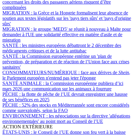
concernant les droits des passagers aériens risquent d’être
compliquées
MIGRATION :
la Grèce et la Hongrie formalisent leur absence de
soutien aux textes législatifs sur les 'pays tiers sûrs' et 'pays d'origine
sûrs'
MIGRATION :
le groupe 'MED5' se réunit à nouveau à Malte pour
demander à l'UE une solidarité effective en matière d'asile et de
migration
SANTÉ :
les ministres européens débattront le 2 décembre des
médicaments critiques et de la lutte antitabac
SANTÉ :
la Commission européenne entérine un 'plan de
prévention, de préparation et de réaction de l’Union face aux crises
sanitaires'
CONSOMMATEURS/NUMÉRIQUE :
face aux dérives de
Shein
,
le Parlement européen n'entend pas jeter l'éponge
SANTÉ ANIMALE :
la Commission européenne publiera d’ici
mars 2026 une communication sur les animaux à fourrure
PÊCHE :
la flotte de pêche de l’UE devrait enregistrer une hausse
de ses bénéfices en 2025
PÊCHE :
52% des stocks en Méditerrannée sont encore considérés
comme surexploités, selon la FAO
ENVIRONNEMENT :
les négociations sur la directive 'allégations
environnementales' au point mort au Conseil de l’UE
ACTION EXTÉRIEURE
ÉTATS-UNIS :
le Conseil de l’UE donne son feu vert à la baisse