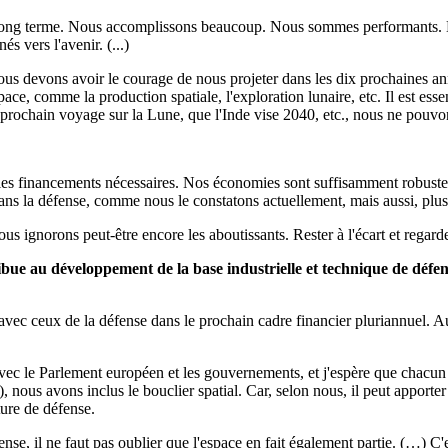
à long terme. Nous accomplissons beaucoup. Nous sommes performants. 
s vers l'avenir. (...)
us devons avoir le courage de nous projeter dans les dix prochaines ann
ace, comme la production spatiale, l'exploration lunaire, etc. Il est essen
prochain voyage sur la Lune, que l'Inde vise 2040, etc., nous ne pouvons 
 les financements nécessaires. Nos économies sont suffisamment robustes p
dans la défense, comme nous le constatons actuellement, mais aussi, p
s ignorons peut-être encore les aboutissants. Rester à l'écart et regarde
bue au développement de la base industrielle et technique de défen
avec ceux de la défense dans le prochain cadre financier pluriannuel. Au 
vec le Parlement européen et les gouvernements, et j'espère que chacun c
se), nous avons inclus le bouclier spatial. Car, selon nous, il peut appo
ture de défense.
se, il ne faut pas oublier que l'espace en fait également partie. (…) C'e