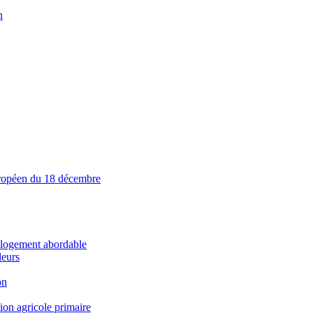
n
européen du 18 décembre
e logement abordable
leurs
on
ion agricole primaire