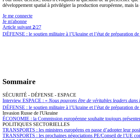
développement spatial à privilégier la production européenne, mais la 
Je me connecte
Je m'abonne
Article suivant
2
/27
DÉFENSE :
le soutien militaire à l’Ukraine et l’état de préparation d
Sommaire
SÉCURITÉ - DÉFENSE - ESPACE
Interview ESPACE :
«
Nous pouvons être de véritables leaders dans 
DÉFENSE :
le soutien militaire à l’Ukraine et l’état de préparation d
Invasion Russe de l'Ukraine
ÉCONOMIE :
la Commission européenne souhaite toujours présenter
POLITIQUES SECTORIELLES
TRANSPORTS :
les ministres européens en passe d’adopter leur posi
TRANSPORTS :
les prochaines négociations PE/Conseil de l’UE conc