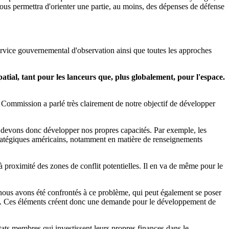
nous permettra d'orienter une partie, au moins, des dépenses de défense
vice gouvernemental d'observation ainsi que toutes les approches
tial, tant pour les lanceurs que, plus globalement, pour l'espace.
 Commission a parlé très clairement de notre objectif de développer
s devons donc développer nos propres capacités. Par exemple, les
stratégiques américains, notamment en matière de renseignements
à proximité des zones de conflit potentielles. Il en va de même pour le
nous avons été confrontés à ce problème, qui peut également se poser
ation. Ces éléments créent donc une demande pour le développement de
États membres qui investissent leurs propres finances dans le