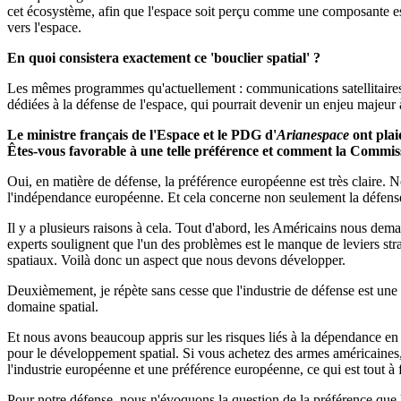
cet écosystème, afin que l'espace soit perçu comme une composante esse
vers l'espace.
En quoi consistera exactement ce 'bouclier spatial' ?
Les mêmes programmes qu'actuellement : communications satellitaires
dédiées à la défense de l'espace, qui pourrait devenir un enjeu majeur à
Le ministre français de l'Espace et le PDG d'
Arianespace
ont plai
Êtes-vous favorable à une telle préférence et comment la Commis
Oui, en matière de défense, la préférence européenne est très claire.
l'indépendance européenne. Et cela concerne non seulement la défense
Il y a plusieurs raisons à cela. Tout d'abord, les Américains nous de
experts soulignent que l'un des problèmes est le manque de leviers st
spatiaux. Voilà donc un aspect que nous devons développer.
Deuxièmement, je répète sans cesse que l'industrie de défense est une r
domaine spatial.
Et nous avons beaucoup appris sur les risques liés à la dépendance e
pour le développement spatial. Si vous achetez des armes américaines,
l'industrie européenne et une préférence européenne, ce qui est tout à f
Pour notre défense, nous n'évoquons la question de la préférence que lo