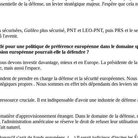
ntielle de la défense, un levier stratégique majeur. J'espère que cela 
 sécurisées,
Galileo
plus sécurisé, PNT et LEO-PNT, puis PRS et le ser
 l'avenir.
dé pour une politique de préférence européenne dans le domaine spa
sion européenne pourrait-elle la défendre ?
 Nous devons investir davantage, mieux et en Europe. La présidente de la
, mais aussi l'espace.
mandent de prendre en charge la défense et la sécurité européennes. Nou
ratégiques propres . Nous sommes en effet très dépendants des leviers 
essource cruciale. Il est indispensable d'avoir une industrie de défense 
n matière d'approvisionnement étranger. Dans le domaine de la défense, 
 l'administration américaine se réserve le droit de refuser leur utilis
ait naturel.
rsqu'il s'agit de fonds européens. (…) Il serait judicieux d'inciter les 