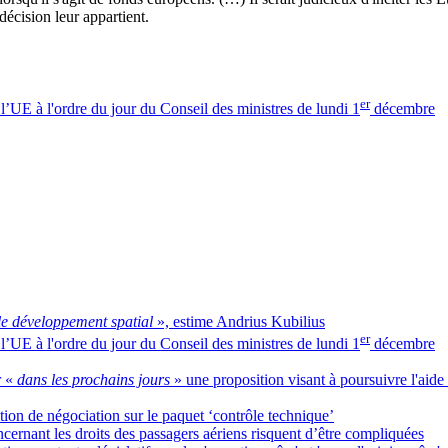
décision leur appartient.
er
e l’UE à l'ordre du jour du Conseil des ministres de lundi 1
décembre
le développement spatial
», estime Andrius Kubilius
er
e l’UE à l'ordre du jour du Conseil des ministres de lundi 1
décembre
 «
dans les prochains jours
» une proposition visant à poursuivre l'aide
tion de négociation sur le paquet ‘contrôle technique’
ernant les droits des passagers aériens risquent d’être compliquées