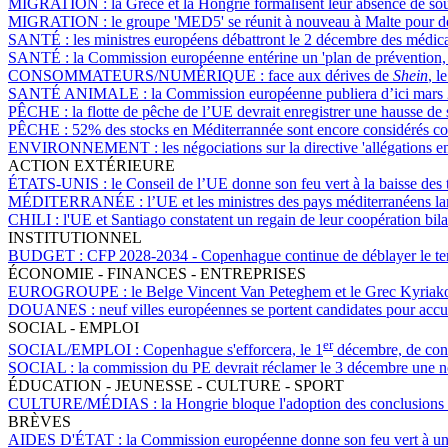
MIGRATION :
la Grèce et la Hongrie formalisent leur absence de soutie
MIGRATION :
le groupe 'MED5' se réunit à nouveau à Malte pour dem
SANTÉ :
les ministres européens débattront le 2 décembre des médicam
SANTÉ :
la Commission européenne entérine un 'plan de prévention, d
CONSOMMATEURS/NUMÉRIQUE :
face aux dérives de
Shein
, l
SANTÉ ANIMALE :
la Commission européenne publiera d’ici mars
PÊCHE :
la flotte de pêche de l’UE devrait enregistrer une hausse de
PÊCHE :
52% des stocks en Méditerrannée sont encore considérés c
ENVIRONNEMENT :
les négociations sur la directive 'allégations
ACTION EXTÉRIEURE
ÉTATS-UNIS :
le Conseil de l’UE donne son feu vert à la baisse des t
MÉDITERRANÉE :
l’UE et les ministres des pays méditerranéens la
CHILI :
l'UE et Santiago constatent un regain de leur coopération bila
INSTITUTIONNEL
BUDGET :
CFP 2028-2034 - Copenhague continue de déblayer le terr
ÉCONOMIE - FINANCES - ENTREPRISES
EUROGROUPE :
le Belge Vincent Van Peteghem et le Grec Kyriakos
DOUANES :
neuf villes européennes se portent candidates pour accue
SOCIAL - EMPLOI
er
SOCIAL/EMPLOI :
Copenhague s'efforcera, le 1
décembre, de conv
SOCIAL :
la commission du PE devrait réclamer le 3 décembre une nouv
ÉDUCATION - JEUNESSE - CULTURE - SPORT
CULTURE/MÉDIAS :
la Hongrie bloque l'adoption des conclusions d
BRÈVES
AIDES D'ÉTAT :
la Commission européenne donne son feu vert à un r