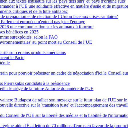
n aux textes législatifs sur les 'pays tiers sûrs' et 'pays d'origine sûrs'
ander à l'UE une solidarité effective en matière d'asile et de migratio
ents critiques et de la lutte antitabac
e préparation et de réaction de l’Union face aux crises sanitaires'
e Parlement européen n'entend pas jeter l'éponge
 2026 une communication sur les animaux à fourrure
 ses bénéfices en 2025
omme surexploités, selon la FAO
 environnementales' au point mort au Conseil de l’UE
arifs sur certains produits américains
ncent le Pacte
térale
ain pour pouvoir présenter un cadre de négociation d'ici le Conseil 
 Pierrakakis candidats à la présidence
illir le siège de la future Autorité douanière de l'UE
aincre Budapest de rallier son message sur le futur plan de l'UE sur l
elle directive sur la 'transition juste' et l'accompagnement des travail
u Conseil de l'UE sur la liberté des médias et la fiabilité de l'informati
égime aide d'État letton de 70 millions d'euros en faveur de la product