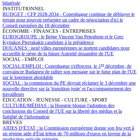
bilatérale
INSTITUTIONNEL
BUDGET :
CFP 2028-2034 - Copenhague continue de déblayer le
terrain pour pouvoir présenter un cadre de négociation d'ici le
Conseil européen du 18 décembre
ÉCONOMIE - FINANCES - ENTREPRISES
EUROGROUPE :
le Belge Vincent Van Peteghem et le Grec
Kyriakos Pierrakakis candidats à la présidence
DOUANES :
neuf villes européennes se portent candidates pour
accueillir le siège de la future Autorité douanière de l'UE
SOCIAL - EMPLOI
er
SOCIAL/EMPLOI :
Copenhague s'efforcera, le 1
décembre, de
convaincre Budapest de rallier son message sur le futur plan de l'UE
sur le logement abordable
SOCIAL :
la commission du PE devrait réclamer le 3 décembre une
nouvelle directive sur la 'transition juste' et l'accompagnement des
travailleurs
ÉDUCATION - JEUNESSE - CULTURE - SPORT
CULTURE/MÉDIAS :
la Hongrie bloque l'adoption des
conclusions du Conseil de l'UE sur la liberté des médias et la
fiabilité de l'information
BRÈVES
AIDES D'ÉTAT :
la Commission européenne donne son feu vert à
un régime aide d'État letton de 70 millions d'euros en faveur de la
production agricole primaire