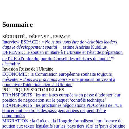
Sommaire
SÉCURITÉ - DÉFENSE - ESPACE
Interview ESPACE :
«
Nous pouvons être de véritables leaders
dans le développement spatial
», estime Andrius Kubilius
DÉFENSE :
le soutien militaire à l’Ukraine et l’état de préparation
er
de l’UE à l'ordre du jour du Conseil des ministres de lundi 1
décembre
Invasion Russe de l'Ukraine
ÉCONOMIE :
la Commission européenne souhaite toujours
présenter «
dans les prochains jours
» une proposition visant à
poursuivre l'aide financière à l'Ukraine
POLITIQUES SECTORIELLES
TRANSPORTS :
les ministres européens en passe d’adopter leur
position de négociation sur le paquet ‘contrôle technique’
TRANSPORTS :
les prochaines négociations PE/Conseil de l’UE
concernant les droits des passagers aériens risquent d’être
compliquées
MIGRATION :
la Grèce et la Hongrie formalisent leur absence de
soutien aux textes législatifs sur les 'pays tiers sûrs' et 'pays d'origine