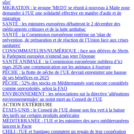
sûrs'
MIGRATION :
le groupe 'MED5' se réunit à nouveau à Malte pour
demander à l'UE une solidarité effective en matière d'asile et de
migration
SANTÉ :
les ministres européens débattront le 2 décembre des
médicaments critiques et de la lutte antitabac
SANTÉ :
la Commission européenne entérine un 'plan de
prévention, de préparation et de réaction de l’Union face aux crises
sanitaires'
CONSOMMATEURS/NUMÉRIQUE :
face aux dérives de
Shein
,
le Parlement européen n'entend pas jeter l'éponge
SANTÉ ANIMALE :
la Commission européenne publiera d’ici
mars 2026 une communication sur les animaux à fourrure
PÊCHE :
la flotte de pêche de l’UE devrait enregistrer une hausse
de ses bénéfices en 2025
PÊCHE :
52% des stocks en Méditerrannée sont encore considérés
comme surexploités, selon la FAO
ENVIRONNEMENT :
les négociations sur la directive 'allégations
environnementales' au point mort au Conseil de l’UE
ACTION EXTÉRIEURE
ÉTATS-UNIS :
le Conseil de l’UE donne son feu vert à la baisse
des tarifs sur certains produits américains
MÉDITERRANÉE :
l’UE et les ministres des pays méditerranéens
lancent le Pacte
CHILI :
l'UE et Santiago constatent un regain de leur coopération