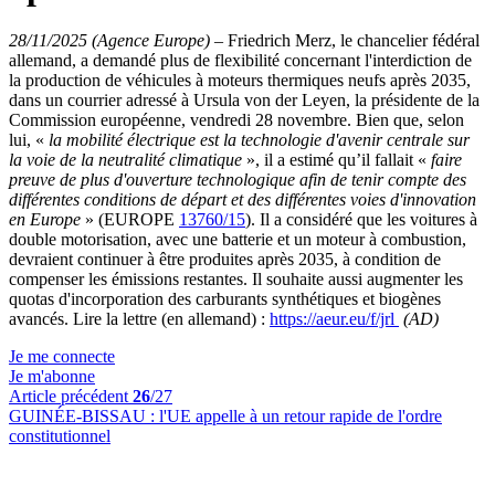
28/11/2025 (Agence Europe)
–
Friedrich Merz, le chancelier fédéral
allemand, a demandé plus de flexibilité concernant l'interdiction de
la production de véhicules à moteurs thermiques neufs après 2035,
dans un courrier adressé à Ursula von der Leyen, la présidente de la
Commission européenne, vendredi 28 novembre. Bien que, selon
lui, «
la mobilité électrique est la technologie d'avenir centrale sur
la voie de la neutralité climatique
», il a estimé qu’il fallait «
faire
preuve de plus d'ouverture technologique afin de tenir compte des
différentes conditions de départ et des différentes voies d'innovation
en Europe
» (EUROPE
13760/15
). Il a considéré que les voitures à
double motorisation, avec une batterie et un moteur à combustion,
devraient continuer à être produites après 2035, à condition de
compenser les émissions restantes. Il souhaite aussi augmenter les
quotas d'incorporation des carburants synthétiques et biogènes
avancés. Lire la lettre (en allemand) :
https://aeur.eu/f/jrl
(AD)
Je me connecte
Je m'abonne
Article précédent
26
/27
GUINÉE-BISSAU :
l'UE appelle à un retour rapide de l'ordre
constitutionnel