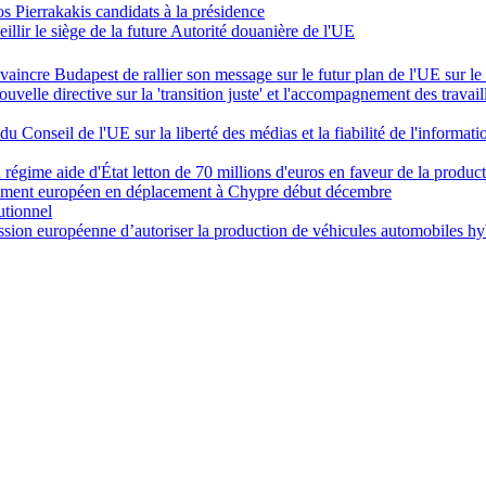
 Pierrakakis candidats à la présidence
illir le siège de la future Autorité douanière de l'UE
aincre Budapest de rallier son message sur le futur plan de l'UE sur l
elle directive sur la 'transition juste' et l'accompagnement des travail
u Conseil de l'UE sur la liberté des médias et la fiabilité de l'informati
égime aide d'État letton de 70 millions d'euros en faveur de la product
arlement européen en déplacement à Chypre début décembre
utionnel
ion européenne d’autoriser la production de véhicules automobiles hy