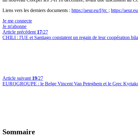
Liens vers les derniers documents :
https://aeur.eu/f/jrc
;
https://aeur.eu
Je me connecte
Je m'abonne
Article précédent
17
/27
CHILI :
l'UE et Santiago constatent un regain de leur coopération bila
Article suivant
19
/27
EUROGROUPE :
le Belge Vincent Van Peteghem et le Grec Kyriakos
Sommaire