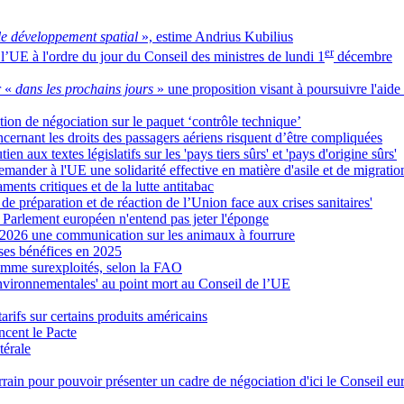
le développement spatial
», estime Andrius Kubilius
er
e l’UE à l'ordre du jour du Conseil des ministres de lundi 1
décembre
 «
dans les prochains jours
» une proposition visant à poursuivre l'aide
tion de négociation sur le paquet ‘contrôle technique’
ernant les droits des passagers aériens risquent d’être compliquées
n aux textes législatifs sur les 'pays tiers sûrs' et 'pays d'origine sûrs'
ander à l'UE une solidarité effective en matière d'asile et de migratio
ents critiques et de la lutte antitabac
e préparation et de réaction de l’Union face aux crises sanitaires'
e Parlement européen n'entend pas jeter l'éponge
 2026 une communication sur les animaux à fourrure
 ses bénéfices en 2025
omme surexploités, selon la FAO
 environnementales' au point mort au Conseil de l’UE
arifs sur certains produits américains
ncent le Pacte
térale
ain pour pouvoir présenter un cadre de négociation d'ici le Conseil 