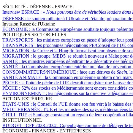
SÉCURITÉ - DÉFENSE - ESPACE
Interview ESPACE :
«
Nous pouvons être de véritables leaders dans 
DÉFENSE :
le soutien militaire à l’Ukraine et l’état de préparation d
Invasion Russe de l'Ukraine
ÉCONOMIE :
la Commission européenne souhaite toujours présenter
POLITIQUES SECTORIELLES
TRANSPORTS :
les ministres européens en passe d’adopter leur posi
TRANSPORTS :
les prochaines négociations PE/Conseil de l’UE conc
MIGRATION :
la Grèce et la Hongrie formalisent leur absence de soutie
MIGRATION :
le groupe 'MED5' se réunit à nouveau à Malte pour dem
SANTÉ :
les ministres européens débattront le 2 décembre des médicam
SANTÉ :
la Commission européenne entérine un 'plan de prévention, d
CONSOMMATEURS/NUMÉRIQUE :
face aux dérives de
Shein
, l
SANTÉ ANIMALE :
la Commission européenne publiera d’ici mars
PÊCHE :
la flotte de pêche de l’UE devrait enregistrer une hausse de
PÊCHE :
52% des stocks en Méditerrannée sont encore considérés c
ENVIRONNEMENT :
les négociations sur la directive 'allégations
ACTION EXTÉRIEURE
ÉTATS-UNIS :
le Conseil de l’UE donne son feu vert à la baisse des t
MÉDITERRANÉE :
l’UE et les ministres des pays méditerranéens la
CHILI :
l'UE et Santiago constatent un regain de leur coopération bila
INSTITUTIONNEL
BUDGET :
CFP 2028-2034 - Copenhague continue de déblayer le terr
ÉCONOMIE - FINANCES - ENTREPRISES