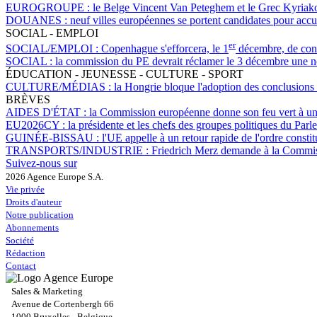
EUROGROUPE :
le Belge Vincent Van Peteghem et le Grec Kyriakos
DOUANES :
neuf villes européennes se portent candidates pour accue
SOCIAL - EMPLOI
er
SOCIAL/EMPLOI :
Copenhague s'efforcera, le 1
décembre, de conv
SOCIAL :
la commission du PE devrait réclamer le 3 décembre une nouv
ÉDUCATION - JEUNESSE - CULTURE - SPORT
CULTURE/MÉDIAS :
la Hongrie bloque l'adoption des conclusions d
BRÈVES
AIDES D'ÉTAT :
la Commission européenne donne son feu vert à un r
EU2026CY :
la présidente et les chefs des groupes politiques du P
GUINÉE-BISSAU :
l'UE appelle à un retour rapide de l'ordre constit
TRANSPORTS/INDUSTRIE :
Friedrich Merz demande à la Commiss
Suivez-nous sur
2026 Agence Europe S.A.
Vie privée
Droits d'auteur
Notre publication
Abonnements
Société
Rédaction
Contact
Sales & Marketing
Avenue de Cortenbergh 66
1000 Bruxelles - Belgique