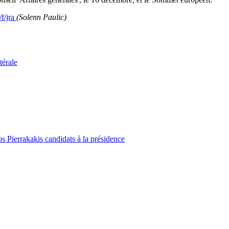
/f/jra
(Solenn Paulic)
térale
 Pierrakakis candidats à la présidence