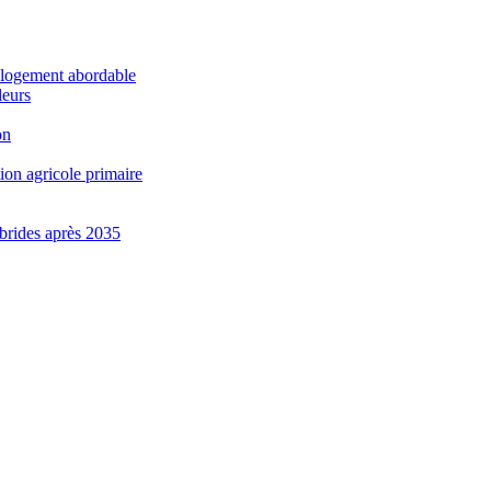
e logement abordable
leurs
on
ion agricole primaire
brides après 2035