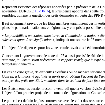
Reprenant l’essence des réponses apportées par la présidente de la C
novembre (EUROPE
13758/16
), la Présidence apporte dans cette tro
sensibles, comme la question des prêts demandés en vertu des PPNR ou
Il est notamment prévu que les États membres garantissent des investi
plans de partenariat nationaux et régionaux, y compris la possibilité d
«
La possibilité d'un contact direct avec la Commission a toujours été
subsistent quant à sa signification
», indiquait une source le 27 nove
Un objectif de dépenses pour les zones rurales avait aussi été introduit,
Concernant la gouvernance, le texte du 27 a aussi précisé le rôle de
automne, la Commission présentera un rapport stratégique intégré sur l
budgétaire annuelle
».
En cas de crise grave, de difficultés extrêmes ou de menace sérieuse d
Conseil, à la majorité qualifiée et après avoir obtenu l’accord du P
octroyer des prêts aux États membres dans le seul but de faire face au
Les États membres auraient reconnu vendredi que la version révisée de 
l'objectif d'un premier projet de document de négociation au Conseil 
Le pilier 1 est de loin le plus controversé, avec le volet des ressour
un nouveau Coreper les 5 et 10 décembre, avant une discussion au Con