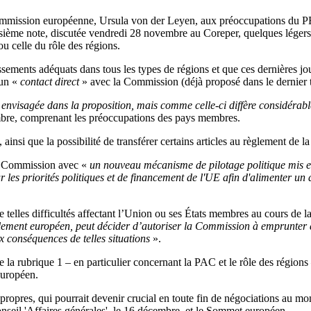
ommission européenne, Ursula von der Leyen, aux préoccupations du PE, 
isième note, discutée vendredi 28 novembre au Coreper, quelques légers aj
 celle du rôle des régions.
ssements adéquats dans tous les types de régions et que ces dernières j
'un «
contact direct
» avec la Commission (déjà proposé dans le dernier 
 envisagée dans la proposition, mais comme celle-ci diffère considérab
mbre, comprenant les préoccupations des pays membres.
 ainsi que la possibilité de transférer certains articles au règlement de 
 la Commission avec «
un nouveau mécanisme de pilotage politique mis e
es priorités politiques et de financement de l'UE afin d'alimenter un d
e telles difficultés affectant l’Union ou ses États membres au cours de l
arlement européen, peut décider d’autoriser la Commission à emprunter
x conséquences de telles situations
».
la rubrique 1 – en particulier concernant la PAC et le rôle des régions 
européen.
ces propres, qui pourrait devenir crucial en toute fin de négociations a
seil 'Affaires générales', le 16 décembre, et le Sommet européen.