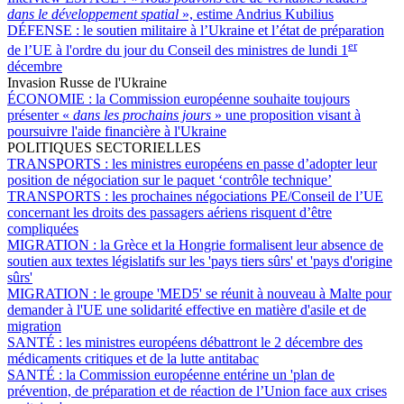
dans le développement spatial
», estime Andrius Kubilius
DÉFENSE :
le soutien militaire à l’Ukraine et l’état de préparation
er
de l’UE à l'ordre du jour du Conseil des ministres de lundi 1
décembre
Invasion Russe de l'Ukraine
ÉCONOMIE :
la Commission européenne souhaite toujours
présenter «
dans les prochains jours
» une proposition visant à
poursuivre l'aide financière à l'Ukraine
POLITIQUES SECTORIELLES
TRANSPORTS :
les ministres européens en passe d’adopter leur
position de négociation sur le paquet ‘contrôle technique’
TRANSPORTS :
les prochaines négociations PE/Conseil de l’UE
concernant les droits des passagers aériens risquent d’être
compliquées
MIGRATION :
la Grèce et la Hongrie formalisent leur absence de
soutien aux textes législatifs sur les 'pays tiers sûrs' et 'pays d'origine
sûrs'
MIGRATION :
le groupe 'MED5' se réunit à nouveau à Malte pour
demander à l'UE une solidarité effective en matière d'asile et de
migration
SANTÉ :
les ministres européens débattront le 2 décembre des
médicaments critiques et de la lutte antitabac
SANTÉ :
la Commission européenne entérine un 'plan de
prévention, de préparation et de réaction de l’Union face aux crises