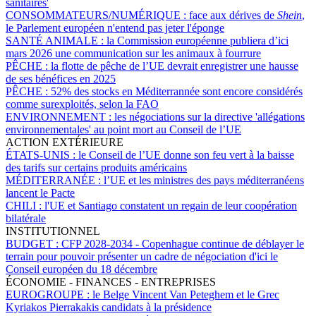
sanitaires'
CONSOMMATEURS/NUMÉRIQUE :
face aux dérives de
Shein
,
le Parlement européen n'entend pas jeter l'éponge
SANTÉ ANIMALE :
la Commission européenne publiera d’ici
mars 2026 une communication sur les animaux à fourrure
PÊCHE :
la flotte de pêche de l’UE devrait enregistrer une hausse
de ses bénéfices en 2025
PÊCHE :
52% des stocks en Méditerrannée sont encore considérés
comme surexploités, selon la FAO
ENVIRONNEMENT :
les négociations sur la directive 'allégations
environnementales' au point mort au Conseil de l’UE
ACTION EXTÉRIEURE
ÉTATS-UNIS :
le Conseil de l’UE donne son feu vert à la baisse
des tarifs sur certains produits américains
MÉDITERRANÉE :
l’UE et les ministres des pays méditerranéens
lancent le Pacte
CHILI :
l'UE et Santiago constatent un regain de leur coopération
bilatérale
INSTITUTIONNEL
BUDGET :
CFP 2028-2034 - Copenhague continue de déblayer le
terrain pour pouvoir présenter un cadre de négociation d'ici le
Conseil européen du 18 décembre
ÉCONOMIE - FINANCES - ENTREPRISES
EUROGROUPE :
le Belge Vincent Van Peteghem et le Grec
Kyriakos Pierrakakis candidats à la présidence