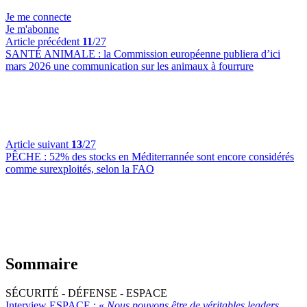
Je me connecte
Je m'abonne
Article précédent
11
/27
SANTÉ ANIMALE :
la Commission européenne publiera d’ici
mars 2026 une communication sur les animaux à fourrure
Article suivant
13
/27
PÊCHE :
52% des stocks en Méditerrannée sont encore considérés
comme surexploités, selon la FAO
Sommaire
SÉCURITÉ - DÉFENSE - ESPACE
Interview ESPACE :
«
Nous pouvons être de véritables leaders