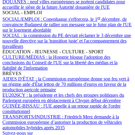
DOUANES :
neuf villes européennes se portent candidates pour
accueillir le siège de la future Autorité douanière de l'UE
SOCIAL - EMPLOI
er
SOCIAL/EMPLOI :
Copenhague s'efforcera, le 1
décembre, de
convaincre Budapest de rallier son message sur le futur plan de l'UE
sur le logement abordable
SOCIAL :
la commission du PE devrait réclamer le 3 décembre une
nouvelle directive sur la 'transition juste' et l'accompagnement des
travailleurs
ÉDUCATION - JEUNESSE - CULTURE - SPORT
CULTURE/MÉDIAS :
la Hongrie bloque l'adoption des
conclusions du Conseil de l'UE sur la liberté des médias et la
fiabilité de l'information
BRÈVES
AIDES D'ÉTAT :
la Commission européenne donne son feu vert à
un régime aide d'État letton de 70 millions d'euros en faveur de la
production agricole primaire
EU2026CY :
la présidente et les chefs des groupes politiques du
Parlement européen en déplacement à Chypre début décembre
GUINÉE-BISSAU :
l'UE appelle à un retour rapide de l'ordre
constitutionnel
TRANSPORTS/INDUSTRIE :
Friedrich Merz demande à la
Commission européenne d’autoriser la production de véhicules
automobiles hybrides après 2035
Suivez-nous sur