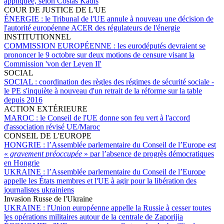
appliquée, selon Costas Kadis
COUR DE JUSTICE DE L'UE
ÉNERGIE :
le Tribunal de l'UE annule à nouveau une décision de
l'autorité européenne ACER des régulateurs de l'énergie
INSTITUTIONNEL
COMMISSION EUROPÉENNE :
les eurodéputés devraient se
prononcer le 9 octobre sur deux motions de censure visant la
Commission 'von der Leyen II'
SOCIAL
SOCIAL :
coordination des règles des régimes de sécurité sociale -
le PE s'inquiète à nouveau d'un retrait de la réforme sur la table
depuis 2016
ACTION EXTÉRIEURE
MAROC :
le Conseil de l'UE donne son feu vert à l'accord
d'association révisé UE/Maroc
CONSEIL DE L'EUROPE
HONGRIE :
l’Assemblée parlementaire du Conseil de l’Europe est
«
gravement préoccupée
» par l’absence de progrès démocratiques
en Hongrie
UKRAINE :
l’Assemblée parlementaire du Conseil de l’Europe
appelle les États membres et l'UE à agir pour la libération des
journalistes ukrainiens
Invasion Russe de l'Ukraine
UKRAINE :
l'Union européenne appelle la Russie à cesser toutes
les opérations militaires autour de la centrale de Zaporijia