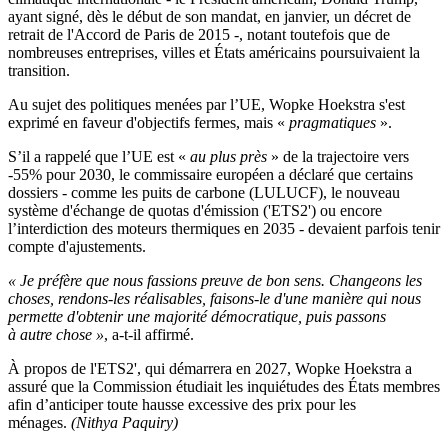
ayant signé, dès le début de son mandat, en janvier, un décret de
retrait de l'Accord de Paris de 2015 -, notant toutefois que de
nombreuses entreprises, villes et États américains poursuivaient la
transition.
Au sujet des politiques menées par l’UE, Wopke Hoekstra s'est
exprimé en faveur d'objectifs fermes, mais «
pragmatiques
».
S’il a rappelé que l’UE est «
au plus près
» de la trajectoire vers
-55% pour 2030, le commissaire européen a déclaré que certains
dossiers - comme les puits de carbone (LULUCF), le nouveau
système d'échange de quotas d'émission ('ETS2') ou encore
l’interdiction des moteurs thermiques en 2035 - devaient parfois tenir
compte d'ajustements.
« Je préfère que nous fassions preuve de bon sens. Changeons les
choses, rendons-les réalisables, faisons-le d'une manière qui nous
permette d'obtenir une majorité démocratique, puis passons
à autre chose »
, a-t-il affirmé.
À propos de l'ETS2', qui démarrera en 2027, Wopke Hoekstra a
assuré que la Commission étudiait les inquiétudes des États membres
afin d’anticiper toute hausse excessive des prix pour les
ménages.
(Nithya Paquiry)