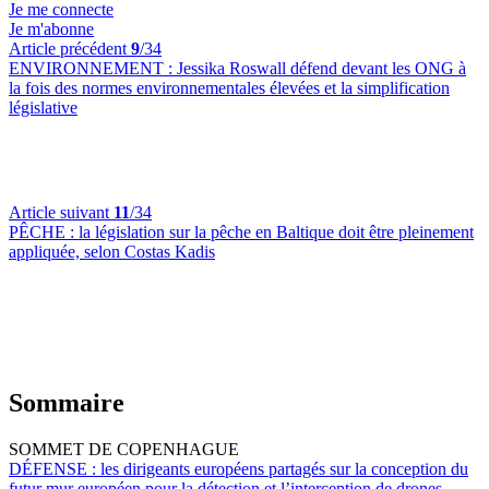
Je me connecte
Je m'abonne
Article précédent
9
/34
ENVIRONNEMENT :
Jessika Roswall défend devant les ONG à
la fois des normes environnementales élevées et la simplification
législative
Article suivant
11
/34
PÊCHE :
la législation sur la pêche en Baltique doit être pleinement
appliquée, selon Costas Kadis
Sommaire
SOMMET DE COPENHAGUE
DÉFENSE :
les dirigeants européens partagés sur la conception du
futur mur européen pour la détection et l’interception de drones