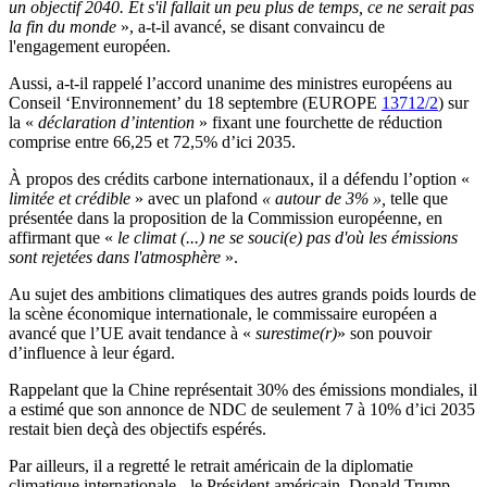
un objectif 2040. Et s'il fallait un peu plus de temps, ce ne serait pas
la fin du monde
», a-t-il avancé, se disant convaincu de
l'engagement européen.
Aussi, a-t-il rappelé l’accord unanime des ministres européens au
Conseil ‘Environnement’ du 18 septembre (EUROPE
13712/2
) sur
la «
déclaration d’intention
» fixant une fourchette de réduction
comprise entre 66,25 et 72,5% d’ici 2035.
À propos des crédits carbone internationaux, il a défendu l’option «
limitée et crédible
» avec un plafond
« autour de 3% »,
telle que
présentée dans la proposition de la Commission européenne, en
affirmant que «
le climat (...) ne se souci(e) pas d'où les émissions
sont rejetées dans l'atmosphère
».
Au sujet des ambitions climatiques des autres grands poids lourds de
la scène économique internationale, le commissaire européen a
avancé que l’UE avait tendance à «
surestime(r)
» son pouvoir
d’influence à leur égard.
Rappelant que la Chine représentait 30% des émissions mondiales, il
a estimé que son annonce de NDC d
e seulement 7 à 10% d’ici 2035
restait bien
deçà des objectifs espérés.
Par ailleurs, il a regretté le retrait américain de la diplomatie
climatique internationale - le Président américain, Donald Trump,