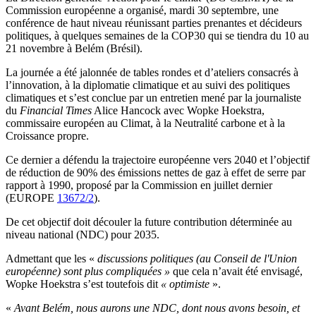
Commission européenne a organisé, mardi 30 septembre, une
conférence de haut niveau réunissant parties prenantes et décideurs
politiques, à quelques semaines de la COP30 qui se tiendra du 10 au
21 novembre à Belém (Brésil).
La journée a été jalonnée de tables rondes et d’ateliers consacrés à
l’innovation, à la diplomatie climatique et au suivi des politiques
climatiques et s’est conclue par un entretien mené par la journaliste
du
Financial Times
Alice Hancock avec Wopke Hoekstra,
commissaire européen au Climat, à la Neutralité carbone et à la
Croissance propre.
Ce dernier a défendu la trajectoire européenne vers 2040 et l’objectif
de réduction de 90% des émissions nettes de gaz à effet de serre par
rapport à 1990, proposé par la Commission en juillet dernier
(EUROPE
13672/2
).
De cet objectif doit découler la future contribution déterminée au
niveau national (NDC) pour 2035.
Admettant que les «
discussions politiques (au Conseil de l'Union
européenne) sont plus compliquées »
que cela n’avait été envisagé,
Wopke Hoekstra s’est toutefois dit
« optimiste
».
«
Avant Belém, nous aurons une NDC, dont nous avons besoin, et