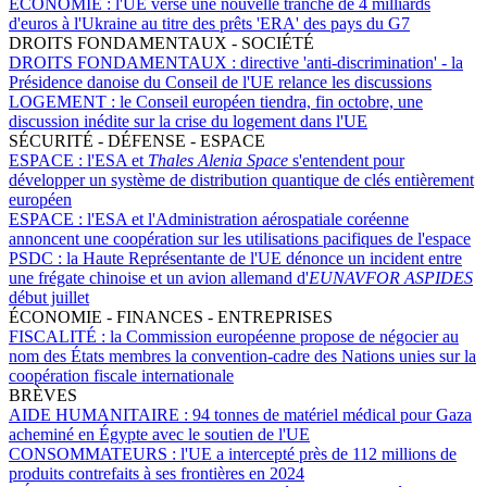
ÉCONOMIE :
l'UE verse une nouvelle tranche de 4 milliards
d'euros à l'Ukraine au titre des prêts 'ERA' des pays du G7
DROITS FONDAMENTAUX - SOCIÉTÉ
DROITS FONDAMENTAUX :
directive 'anti-discrimination' - la
Présidence danoise du Conseil de l'UE relance les discussions
LOGEMENT :
le Conseil européen tiendra, fin octobre, une
discussion inédite sur la crise du logement dans l'UE
SÉCURITÉ - DÉFENSE - ESPACE
ESPACE :
l'ESA et
Thales Alenia Space
s'entendent pour
développer un système de distribution quantique de clés entièrement
européen
ESPACE :
l'ESA et l'Administration aérospatiale coréenne
annoncent une coopération sur les utilisations pacifiques de l'espace
PSDC :
la Haute Représentante de l'UE dénonce un incident entre
une frégate chinoise et un avion allemand d'
EUNAVFOR ASPIDES
début juillet
ÉCONOMIE - FINANCES - ENTREPRISES
FISCALITÉ :
la Commission européenne propose de négocier au
nom des États membres la convention-cadre des Nations unies sur la
coopération fiscale internationale
BRÈVES
AIDE HUMANITAIRE :
94 tonnes de matériel médical pour Gaza
acheminé en Égypte avec le soutien de l'UE
CONSOMMATEURS :
l'UE a intercepté près de 112 millions de
produits contrefaits à ses frontières en 2024