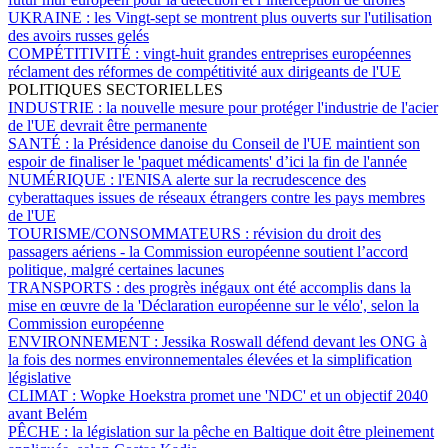
UKRAINE :
les Vingt-sept se montrent plus ouverts sur l'utilisation
des avoirs russes gelés
COMPÉTITIVITÉ :
vingt-huit grandes entreprises européennes
réclament des réformes de compétitivité aux dirigeants de l'UE
POLITIQUES SECTORIELLES
INDUSTRIE :
la nouvelle mesure pour protéger l'industrie de l'acier
de l'UE devrait être permanente
SANTÉ :
la Présidence danoise du Conseil de l'UE maintient son
espoir de finaliser le 'paquet médicaments' d’ici la fin de l'année
NUMÉRIQUE :
l'ENISA alerte sur la recrudescence des
cyberattaques issues de réseaux étrangers contre les pays membres
de l'UE
TOURISME/CONSOMMATEURS :
révision du droit des
passagers aériens - la Commission européenne soutient l’accord
politique, malgré certaines lacunes
TRANSPORTS :
des progrès inégaux ont été accomplis dans la
mise en œuvre de la 'Déclaration européenne sur le vélo', selon la
Commission européenne
ENVIRONNEMENT :
Jessika Roswall défend devant les ONG à
la fois des normes environnementales élevées et la simplification
législative
CLIMAT :
Wopke Hoekstra promet une 'NDC' et un objectif 2040
avant Belém
PÊCHE :
la législation sur la pêche en Baltique doit être pleinement