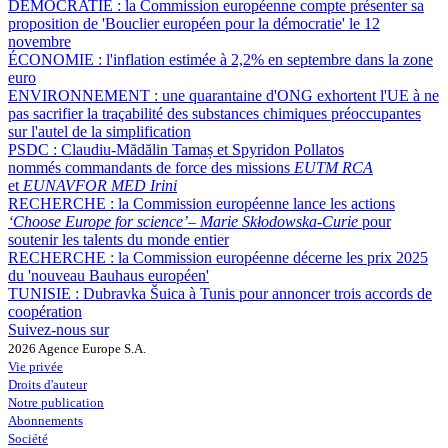
DÉMOCRATIE :
la Commission européenne compte présenter sa
proposition de 'Bouclier européen pour la démocratie' le 12
novembre
ÉCONOMIE :
l'inflation estimée à 2,2% en septembre dans la zone
euro
ENVIRONNEMENT :
une quarantaine d'ONG exhortent l'UE à ne
pas sacrifier la traçabilité des substances chimiques préoccupantes
sur l'autel de la simplification
PSDC :
Claudiu-Mădălin Tamaș et Spyridon Pollatos
nommés commandants de force des missions
EUTM RCA
et
EUNAVFOR MED Irini
RECHERCHE :
la Commission européenne lance les actions
‘Choose Europe for science’
–
Marie Skłodowska-Curie
pour
soutenir les talents du monde entier
RECHERCHE :
la Commission européenne décerne les prix 2025
du 'nouveau Bauhaus européen'
TUNISIE :
Dubravka Šuica à Tunis pour annoncer trois accords de
coopération
Suivez-nous sur
2026 Agence Europe S.A.
Vie privée
Droits d'auteur
Notre publication
Abonnements
Société