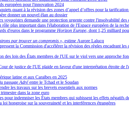
nds européen pour l'innovation 2024
uiets quant à la révision des zones d’appel d’offres pour la tarification d
spère donner un nouvel élan au dossier
es voyagistes
demande une protection urgente contre l'insolvabilité des
n rôle plus important dans l'élaboration de l'Espace européen de la rech
iards d'euros dans le programme
Horizon Europe
, dont 1,25 milliard pou
nirons par trouver un compromis
», estime Aurore Lalucq
ressent la Commission d'accélérer la révision des règles encadrant les 
ion des lois des États membres de l'UE sur le viol vers une approche fo
Cour de justice de l'UE plaide en faveur d'une interprétation étroite de l
érique latine et aux Caraïbes en 2025
 du passage
Adré
entre le Tchad et le Soudan
endre les travaux sur les brevets essentiels aux normes
trimestre dans la zone euro
es pour indemniser les États membres qui subissent les effets négatifs 
 loi hongroise sur la souveraineté et les interférences étrangères