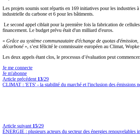
Les projets soumis sont répartis en 169 initiatives pour les industries 
industrielle du carbone et 6 pour les bâtiments.
Le second appel ciblait pour la première fois la fabrication de cellules 
financement. Le budget prévu était d'un milliard d'euros.
«
Grâce au système communautaire d'échange de quotas d'émission, nou
décarboné
», s’est félicité le commissaire européen au Climat, Wopke
Les deux appels étant clos, le processus d’évaluation peut commence
Je me connecte
Je m'abonne
Article précédent
13
/29
CLIMAT :
'ETS' - la stabilité du marché et l'inclusion des émissions
Article suivant
15
/29
ÉNERGIE :
plusieurs acteurs du secteur des énergies renouvelables inq