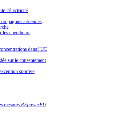
e l’électricité
 compagnies aériennes
erche
r les chercheurs
concentrations dans l'UE
ndée sur le consentement
'exception sportive
des mesures
REpowerEU