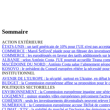
Sommaire
ACTION EXTÉRIEURE
ÉTATS-UNIS :
un tarif américain de 10% pour l’UE n'est pas accept
COMMERCE :
Maroš Šefčovič plaide pour un filtrage des investisse
COMMERCE :
les eurodéputés en faveur des tarifs additionnels sur l
ALBANIE :
selon António Costa, l'UE pourrait accueillir Tirana c
MACÉDOINE DU NORD :
António Costa salue l’alignement géopol
KOSOVO :
le président du Conseil européen réitère la nécessité pour
INSTITUTIONNEL
AVENIR DE L'EUROPE :
la sécurité, surtout en Ukraine, en débat l
BUDGET :
la Commission européenne affine sa proposition pour le c
POLITIQUES SECTORIELLES
ENVIRONNEMENT :
la Commission européenne imagine une série d'i
LOGEMENT :
quinze grandes villes européennes préconisent l'activat
COHÉSION :
seuls les investissements décentralisés peuvent relever 
NUMÉRIQUE :
la Commission européenne accuse
TikTok
de contrev
CLIMAT :
'ETS' - la stabilité du marché et l'inclusion des émissions