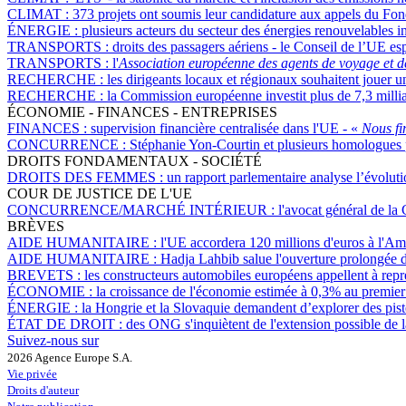
CLIMAT :
373 projets ont soumis leur candidature aux appels du Fo
ÉNERGIE :
plusieurs acteurs du secteur des énergies renouvelables inq
TRANSPORTS :
droits des passagers aériens - le Conseil de l’UE e
TRANSPORTS :
l'
Association européenne des agents de voyage et d
RECHERCHE :
les dirigeants locaux et régionaux souhaitent jouer u
RECHERCHE :
la Commission européenne investit plus de 7,3 mill
ÉCONOMIE - FINANCES - ENTREPRISES
FINANCES :
supervision financière centralisée dans l'UE - «
Nous fi
CONCURRENCE :
Stéphanie Yon-Courtin et plusieurs homologues p
DROITS FONDAMENTAUX - SOCIÉTÉ
DROITS DES FEMMES :
un rapport parlementaire analyse l’évolut
COUR DE JUSTICE DE L'UE
CONCURRENCE/MARCHÉ INTÉRIEUR :
l'avocat général de la 
BRÈVES
AIDE HUMANITAIRE :
l'UE accordera 120 millions d'euros à l'Am
AIDE HUMANITAIRE :
Hadja Lahbib salue l'ouverture prolongée
BREVETS :
les constructeurs automobiles européens appellent à repr
ÉCONOMIE :
la croissance de l'économie estimée à 0,3% au premier 
ÉNERGIE :
la Hongrie et la Slovaquie demandent d’explorer des pist
ÉTAT DE DROIT :
des ONG s'inquiètent de l'extension possible de la
Suivez-nous sur
2026 Agence Europe S.A.
Vie privée
Droits d'auteur