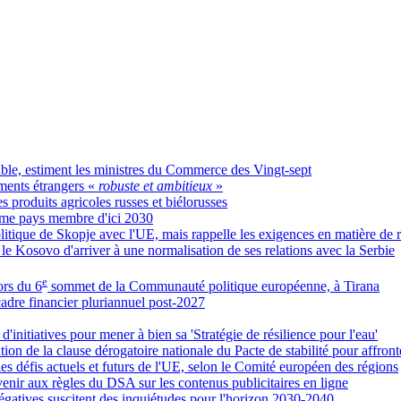
able, estiment les ministres du Commerce des Vingt-sept
ments étrangers «
robuste et ambitieux
»
es produits agricoles russes et biélorusses
omme pays membre d'ici 2030
itique de Skopje avec l'UE, mais rappelle les exigences en matière de
 le Kosovo d'arriver à une normalisation de ses relations avec la Serbie
e
ors du 6
sommet de la Communauté politique européenne, à Tirana
adre financier pluriannuel post-2027
nitiatives pour mener à bien sa 'Stratégie de résilience pour l'eau'
ion de la clause dérogatoire nationale du Pacte de stabilité pour affront
les défis actuels et futurs de l'UE, selon le Comité européen des régions
enir aux règles du DSA sur les contenus publicitaires en ligne
 négatives suscitent des inquiétudes pour l'horizon 2030-2040