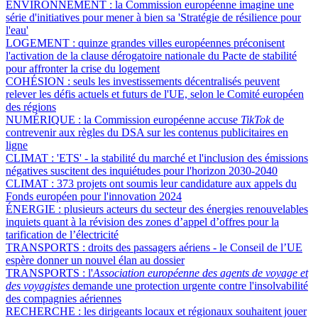
ENVIRONNEMENT :
la Commission européenne imagine une
série d'initiatives pour mener à bien sa 'Stratégie de résilience pour
l'eau'
LOGEMENT :
quinze grandes villes européennes préconisent
l'activation de la clause dérogatoire nationale du Pacte de stabilité
pour affronter la crise du logement
COHÉSION :
seuls les investissements décentralisés peuvent
relever les défis actuels et futurs de l'UE, selon le Comité européen
des régions
NUMÉRIQUE :
la Commission européenne accuse
TikTok
de
contrevenir aux règles du DSA sur les contenus publicitaires en
ligne
CLIMAT :
'ETS' - la stabilité du marché et l'inclusion des émissions
négatives suscitent des inquiétudes pour l'horizon 2030-2040
CLIMAT :
373 projets ont soumis leur candidature aux appels du
Fonds européen pour l'innovation 2024
ÉNERGIE :
plusieurs acteurs du secteur des énergies renouvelables
inquiets quant à la révision des zones d’appel d’offres pour la
tarification de l’électricité
TRANSPORTS :
droits des passagers aériens - le Conseil de l’UE
espère donner un nouvel élan au dossier
TRANSPORTS :
l'
Association européenne des agents de voyage et
des voyagistes
demande une protection urgente contre l'insolvabilité
des compagnies aériennes
RECHERCHE :
les dirigeants locaux et régionaux souhaitent jouer