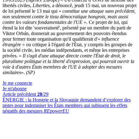
libertés civiles,
Liberties
, a dénoncé, jeudi 15 mai, un nouveau projet
de loi présenté le 13 mai qui «
constitue une attaque sans précédent,
non seulement contre le tissu démocratique hongrois, mais aussi
contre les valeurs fondamentales de l'UE
». Ce projet de loi, qui
étend la loi dite 'souveraineté', présenté par un membre du parti de
Viktor Orbán, donnerait au gouvernement des pouvoirs étendus
pour fermer toute organisation qu'il qualifierait d'«
influence
étrangère
» ou critique à l'égard de l'État, y compris les groupes de
la société civile, les médias indépendants, et même les entreprises
privées. «
Il s'agit d'une attaque directe contre l'État de droit, le
pluralisme politique et la liberté d'expression, qui pourrait ouvrir la
voie à d'autres États membres de l'UE à adopter des mesures
similaires
».
(SP)
Je me connecte
Je m'abonne
Article précédent
28
/29
ÉNERGIE :
la Hongrie et la Slovaquie demandent d’explorer des
pistes pour indemniser les États membres qui subissent les effets
négatifs des mesures
REpowerEU