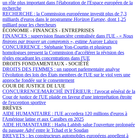
un rôle plus important dans l'élaboration de l'Espace européen de la
recherche
RECHERCHE :
la Commission européenne investit plus de 7,3
milliards d'euros dans le programme
Horizon Europe
, dont 1,25
milliard pour les chercheurs
ÉCONOMIE - FINANCES - ENTREPRISES
FINANCES :
supervision financière centralisée dans l'UE - «
Nous
finirons par trouver un compromis
», estime Aurore Lalucq
CONCURRENCE :
Stéphanie Yon-Courtin et plusieurs
homologues pressent la Commission d'accélérer la révision des
règles encadrant les concentrations dans l'UE
DROITS FONDAMENTAUX - SOCIÉTÉ
DROITS DES FEMMES :
un rapport parlementaire analyse
l’évolution des lois des États membres de l'UE sur le viol vers une
approche fondée sur le consentement
COUR DE JUSTICE DE L'UE
CONCURRENCE/MARCHÉ INTÉRIEUR :
l'avocat général de la
Cour de justice de l'UE plaide en faveur d'une interprétation étroite
de l'exception sportive
BRÈVES
AIDE HUMANITAIRE :
l'UE accordera 120 millions d'euros à
l'Amérique latine et aux Caraïbes en 2025
AIDE HUMANITAIRE :
Hadja Lahbib salue l'ouverture prolongée
du passage
Adré
entre le Tchad et le Soudan
BREVETS :
les constructeurs automobiles européens appellent à