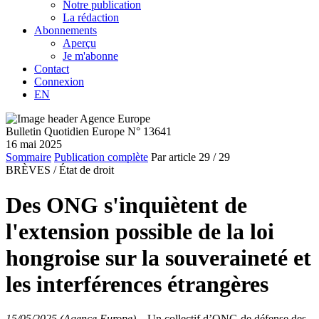
Notre publication
La rédaction
Abonnements
Aperçu
Je m'abonne
Contact
Connexion
EN
Bulletin Quotidien Europe N° 13641
16 mai 2025
Sommaire
Publication complète
Par article
29
/ 29
BRÈVES /
État de droit
Des ONG s'inquiètent de
l'extension possible de la loi
hongroise sur la souveraineté et
les interférences étrangères
15/05/2025 (Agence Europe)
–
Un collectif d’ONG de défense des