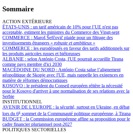
Sommaire
ACTION EXTÉRIEURE
ÉTATS-UNIS :
un tarif américain de 10% pour l’UE n'est pas
acceptable, estiment les ministres du Commerce des Vingt-sept
COMMERCE :
Maroš Šefčovič plaide pour un filtrage des
investissements étrangers «
robuste et ambitieux
»
COMMERCE :
les eurodéputés en faveur des tarifs additionnels sur
les produits agricoles russes et biélorusses
ALBANIE :
selon António Costa, l'UE pourrait accueillir Tirana
comme pays membre d'ici 2030
MACÉDOINE DU NORD :
António Costa salue l’alignement
géopolitique de Skopje avec l'UE, mais rappelle les exigences en
matière de réformes démocratiques
KOSOVO :
le président du Conseil européen réitère la nécessité
pour le Kosovo d'arriver à une normalisation de ses relations avec la
Serbie
INSTITUTIONNEL
AVENIR DE L'EUROPE :
la sécurité, surtout en Ukraine, en débat
e
lors du 6
sommet de la Communauté politique européenne, à Tirana
BUDGET :
la Commission européenne affine sa proposition pour le
cadre financier pluriannuel post-2027
POLITIQUES SECTORIELLES