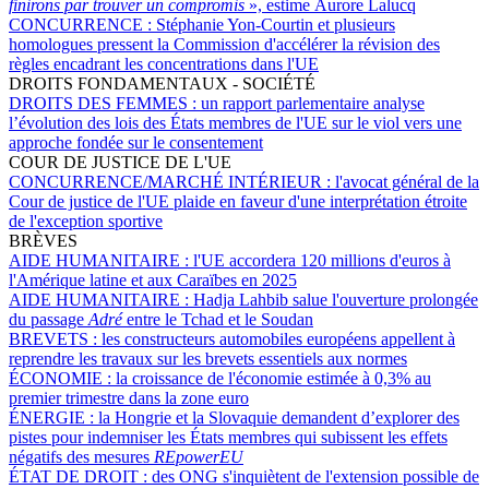
finirons par trouver un compromis
», estime Aurore Lalucq
CONCURRENCE :
Stéphanie Yon-Courtin et plusieurs
homologues pressent la Commission d'accélérer la révision des
règles encadrant les concentrations dans l'UE
DROITS FONDAMENTAUX - SOCIÉTÉ
DROITS DES FEMMES :
un rapport parlementaire analyse
l’évolution des lois des États membres de l'UE sur le viol vers une
approche fondée sur le consentement
COUR DE JUSTICE DE L'UE
CONCURRENCE/MARCHÉ INTÉRIEUR :
l'avocat général de la
Cour de justice de l'UE plaide en faveur d'une interprétation étroite
de l'exception sportive
BRÈVES
AIDE HUMANITAIRE :
l'UE accordera 120 millions d'euros à
l'Amérique latine et aux Caraïbes en 2025
AIDE HUMANITAIRE :
Hadja Lahbib salue l'ouverture prolongée
du passage
Adré
entre le Tchad et le Soudan
BREVETS :
les constructeurs automobiles européens appellent à
reprendre les travaux sur les brevets essentiels aux normes
ÉCONOMIE :
la croissance de l'économie estimée à 0,3% au
premier trimestre dans la zone euro
ÉNERGIE :
la Hongrie et la Slovaquie demandent d’explorer des
pistes pour indemniser les États membres qui subissent les effets
négatifs des mesures
REpowerEU
ÉTAT DE DROIT :
des ONG s'inquiètent de l'extension possible de