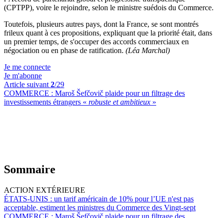
(CPTPP), voire le rejoindre, selon le ministre suédois du Commerce.
Toutefois, plusieurs autres pays, dont la France, se sont montrés
frileux quant à ces propositions, expliquant que la priorité était, dans
un premier temps, de s'occuper des accords commerciaux en
négociation ou en phase de ratification.
(Léa Marchal)
Je me connecte
Je m'abonne
Article suivant
2
/29
COMMERCE :
Maroš Šefčovič plaide pour un filtrage des
investissements étrangers «
robuste et ambitieux
»
Sommaire
ACTION EXTÉRIEURE
ÉTATS-UNIS :
un tarif américain de 10% pour l’UE n'est pas
acceptable, estiment les ministres du Commerce des Vingt-sept
COMMERCE :
Maroš Šefčovič plaide pour un filtrage des