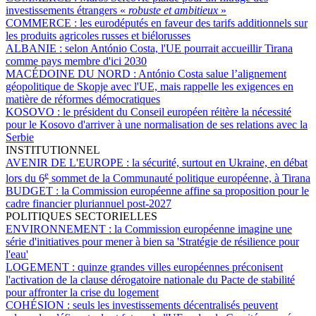
investissements étrangers «
robuste et ambitieux
»
COMMERCE :
les eurodéputés en faveur des tarifs additionnels sur
les produits agricoles russes et biélorusses
ALBANIE :
selon António Costa, l'UE pourrait accueillir Tirana
comme pays membre d'ici 2030
MACÉDOINE DU NORD :
António Costa salue l’alignement
géopolitique de Skopje avec l'UE, mais rappelle les exigences en
matière de réformes démocratiques
KOSOVO :
le président du Conseil européen réitère la nécessité
pour le Kosovo d'arriver à une normalisation de ses relations avec la
Serbie
INSTITUTIONNEL
AVENIR DE L'EUROPE :
la sécurité, surtout en Ukraine, en débat
e
lors du 6
sommet de la Communauté politique européenne, à Tirana
BUDGET :
la Commission européenne affine sa proposition pour le
cadre financier pluriannuel post-2027
POLITIQUES SECTORIELLES
ENVIRONNEMENT :
la Commission européenne imagine une
série d'initiatives pour mener à bien sa 'Stratégie de résilience pour
l'eau'
LOGEMENT :
quinze grandes villes européennes préconisent
l'activation de la clause dérogatoire nationale du Pacte de stabilité
pour affronter la crise du logement
COHÉSION :
seuls les investissements décentralisés peuvent