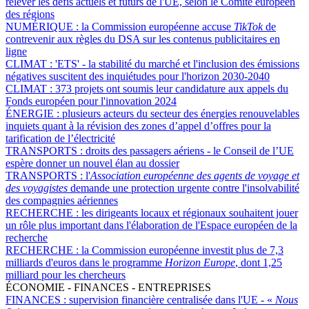
relever les défis actuels et futurs de l'UE, selon le Comité européen
des régions
NUMÉRIQUE :
la Commission européenne accuse
TikTok
de
contrevenir aux règles du DSA sur les contenus publicitaires en
ligne
CLIMAT :
'ETS' - la stabilité du marché et l'inclusion des émissions
négatives suscitent des inquiétudes pour l'horizon 2030-2040
CLIMAT :
373 projets ont soumis leur candidature aux appels du
Fonds européen pour l'innovation 2024
ÉNERGIE :
plusieurs acteurs du secteur des énergies renouvelables
inquiets quant à la révision des zones d’appel d’offres pour la
tarification de l’électricité
TRANSPORTS :
droits des passagers aériens - le Conseil de l’UE
espère donner un nouvel élan au dossier
TRANSPORTS :
l'
Association européenne des agents de voyage et
des voyagistes
demande une protection urgente contre l'insolvabilité
des compagnies aériennes
RECHERCHE :
les dirigeants locaux et régionaux souhaitent jouer
un rôle plus important dans l'élaboration de l'Espace européen de la
recherche
RECHERCHE :
la Commission européenne investit plus de 7,3
milliards d'euros dans le programme
Horizon Europe
, dont 1,25
milliard pour les chercheurs
ÉCONOMIE - FINANCES - ENTREPRISES
FINANCES :
supervision financière centralisée dans l'UE - «
Nous