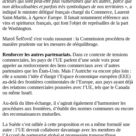
acteurs qui sont peut-être plus vulnérables que les autres, parce que
non délocalisables et parfois très symboliques de nos territoires
», a
indiqué le ministre délégué français chargé du Commerce, Laurent
Saint-Martin, à
Agence Europe
. Il faisait notamment référence aux
vins et spiritueux français, qui font l'objet de représailles de la part
de Washington.
Maroš Šefčovič s'est voulu rassurant : la Commission procédera de
manière prudente sur les mesures de rééquilibrage.
Renforcer les autres partenariats.
Dans ce contexte de tensions
commerciales, les pays de l’UE parlent d’une seule voix pour
appeler au renforcement des liens commerciaux avec d’autres
partenaires que les États-Unis. Mais l’Autriche va encore plus loin :
elle a soumis l’idée d’élargir l’Espace économique européen (EEE)
au-delà des frontières continentales de l’Europe, aux pays ayant déjà
des relations commerciales poussées avec l’UE, tels que le Canada
ou même Israël.
Au-delà du libre-échange, il s’agirait également d’harmoniser les
procédures aux frontières, d’établir des normes communes ou encore
des reconnaissances mutuelles.
La Suède s’est ralliée à cette proposition et en a même formulé une
autre : l’UE devrait collaborer davantage avec les membres de
l’Accord de partenariat global et progressiste transpacifique