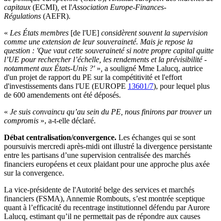
capitaux
(ECMI)
,
et l'
Association Europe-Finances-
Régulations
(AEFR).
«
Les États membres
[de l'UE]
considèrent souvent la supervision
comme une extension de leur souveraineté. Mais je repose la
question : 'Que vaut cette souveraineté si notre propre capital quitte
l’UE pour rechercher l’échelle, les rendements et la prévisibilité -
notamment aux États-Unis ?'
»
,
a souligné Mme Lalucq, autrice
d'un projet de rapport du PE sur la compétitivité et l'effort
d'investissements dans l'UE (EUROPE
13601/7
), pour lequel plus
de 600 amendements ont été déposés.
«
Je suis convaincu qu’au sein du PE, nous finirons par trouver un
compromis
», a-t-elle déclaré.
Débat centralisation/convergence.
Les échanges qui se sont
poursuivis mercredi après-midi ont illustré la divergence persistante
entre les partisans d’une supervision centralisée des marchés
financiers européens et ceux plaidant pour une approche plus axée
sur la convergence.
La vice-présidente de l'Autorité belge des services et marchés
financiers (FSMA), Annemie Rombouts, s’est montrée sceptique
quant à l’efficacité du recentrage institutionnel défendu par Aurore
Lalucq, estimant qu’il ne permettait pas de répondre aux causes