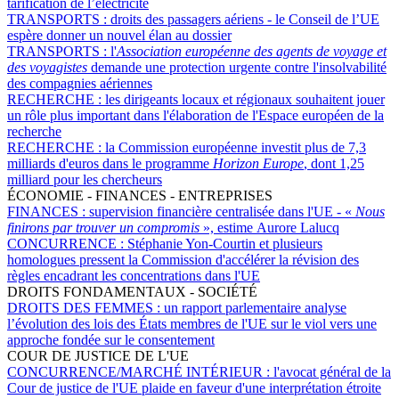
tarification de l’électricité
TRANSPORTS :
droits des passagers aériens - le Conseil de l’UE
espère donner un nouvel élan au dossier
TRANSPORTS :
l'
Association européenne des agents de voyage et
des voyagistes
demande une protection urgente contre l'insolvabilité
des compagnies aériennes
RECHERCHE :
les dirigeants locaux et régionaux souhaitent jouer
un rôle plus important dans l'élaboration de l'Espace européen de la
recherche
RECHERCHE :
la Commission européenne investit plus de 7,3
milliards d'euros dans le programme
Horizon Europe
, dont 1,25
milliard pour les chercheurs
ÉCONOMIE - FINANCES - ENTREPRISES
FINANCES :
supervision financière centralisée dans l'UE - «
Nous
finirons par trouver un compromis
», estime Aurore Lalucq
CONCURRENCE :
Stéphanie Yon-Courtin et plusieurs
homologues pressent la Commission d'accélérer la révision des
règles encadrant les concentrations dans l'UE
DROITS FONDAMENTAUX - SOCIÉTÉ
DROITS DES FEMMES :
un rapport parlementaire analyse
l’évolution des lois des États membres de l'UE sur le viol vers une
approche fondée sur le consentement
COUR DE JUSTICE DE L'UE
CONCURRENCE/MARCHÉ INTÉRIEUR :
l'avocat général de la
Cour de justice de l'UE plaide en faveur d'une interprétation étroite