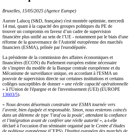
Bruxelles, 15/05/2025 (Agence Europe)
Aurore Lalucq (S&D, française) s'est montrée optimiste, mercredi
14 mai, quant à la capacité des groupes politiques du PE de
trouver un compromis en faveur d’un cadre de supervision
financière plus unifié au sein de l’UE - notamment par le biais d'une
réforme de la gouvernance de l'Autorité européenne des marchés
financiers (ESMA), prônée par l'eurodéputée.
La présidente de la commission des affaires économiques et
financières (ECON) du Parlement européen estime nécessaire
de s’inspirer du modèle de la Banque centrale européenne et du
Mécanisme de surveillance unique, en accordant à l'ESMA un
pouvoir de supervision directe sur certaines institutions et certains
collèges susceptibles de donner «
une réelle capacité opérationnelle
» à l'Union de l'épargne et de l'investissement (UEI) (EUROPE
13603/5
).
«
Nous devons désormais construire une ESMA tournée vers
l’avenir, bien équipée et responsable. Sinon, nous resterons coincés
dans un dilemme de type 'l’œuf ou la poule', attendant la confiance
et l’intégration avant de conférer une réelle autorité
», a-t-elle
déclaré à l'occasion d'un séminaire organisé par le
Centre d’études
de politique européenne
(CEPS), l'
Institut européen des marchés de