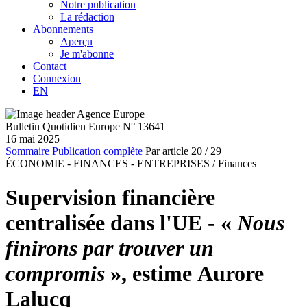
Notre publication
La rédaction
Abonnements
Aperçu
Je m'abonne
Contact
Connexion
EN
Bulletin Quotidien Europe N° 13641
16 mai 2025
Sommaire
Publication complète
Par article
20
/ 29
ÉCONOMIE - FINANCES - ENTREPRISES /
Finances
Supervision financière
centralisée dans l'UE - «
Nous
finirons par trouver un
compromis
», estime Aurore
Lalucq