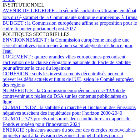
INSTITUTIONNEL
AVENIR DE L'EUROPE :
la sécurité, surtout en Ukraine, en débat
e
lors du 6
sommet de la Communauté politique européenne, à Tirana
BUDGET :
la Commission européenne affine sa proposition pour le
cadre financier pluriannuel post-2027
POLITIQUES SECTORIELLES
ENVIRONNEMENT :
la Commission européenne imagine une
série d'initiatives pour mener à bien sa 'Stratégie de résilience pour
l'eau'
LOGEMENT :
quinze grandes villes européennes préconisent
l'activation de la clause dérogatoire nationale du Pacte de stabilité
pour affronter la crise du logement
COHÉSION :
seuls les investissements décentralisés peuvent
relever les défis actuels et futurs de l'UE, selon le Comité européen
des régions
NUMÉRIQUE :
la Commission européenne accuse
TikTok
de
contrevenir aux règles du DSA sur les contenus publicitaires en
ligne
CLIMAT :
'ETS' - la stabilité du marché et l'inclusion des émissions
négatives suscitent des inquiétudes pour l'horizon 2030-2040
CLIMAT :
373 projets ont soumis leur candidature aux appels du
Fonds européen pour l'innovation 2024
ÉNERGIE :
plusieurs acteurs du secteur des énergies renouvelables
inquiets quant à la révision des zones d’appel d’offres pour la