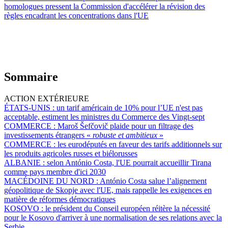
homologues pressent la Commission d'accélérer la révision des
règles encadrant les concentrations dans l'UE
Sommaire
ACTION EXTÉRIEURE
ÉTATS-UNIS :
un tarif américain de 10% pour l’UE n'est pas
acceptable, estiment les ministres du Commerce des Vingt-sept
COMMERCE :
Maroš Šefčovič plaide pour un filtrage des
investissements étrangers «
robuste et ambitieux
»
COMMERCE :
les eurodéputés en faveur des tarifs additionnels sur
les produits agricoles russes et biélorusses
ALBANIE :
selon António Costa, l'UE pourrait accueillir Tirana
comme pays membre d'ici 2030
MACÉDOINE DU NORD :
António Costa salue l’alignement
géopolitique de Skopje avec l'UE, mais rappelle les exigences en
matière de réformes démocratiques
KOSOVO :
le président du Conseil européen réitère la nécessité
pour le Kosovo d'arriver à une normalisation de ses relations avec la
Serbie