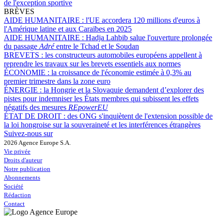
de l'exception sportive
BRÈVES
AIDE HUMANITAIRE :
l'UE accordera 120 millions d'euros à
l'Amérique latine et aux Caraïbes en 2025
AIDE HUMANITAIRE :
Hadja Lahbib salue l'ouverture prolongée
du passage
Adré
entre le Tchad et le Soudan
BREVETS :
les constructeurs automobiles européens appellent à
reprendre les travaux sur les brevets essentiels aux normes
ÉCONOMIE :
la croissance de l'économie estimée à 0,3% au
premier trimestre dans la zone euro
ÉNERGIE :
la Hongrie et la Slovaquie demandent d’explorer des
pistes pour indemniser les États membres qui subissent les effets
négatifs des mesures
REpowerEU
ÉTAT DE DROIT :
des ONG s'inquiètent de l'extension possible de
la loi hongroise sur la souveraineté et les interférences étrangères
Suivez-nous sur
2026 Agence Europe S.A.
Vie privée
Droits d'auteur
Notre publication
Abonnements
Société
Rédaction
Contact