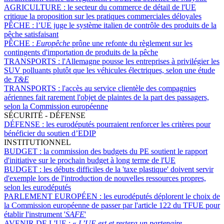
AGRICULTURE :
le secteur du commerce de détail de l'UE
critique la proposition sur les pratiques commerciales déloyales
PÊCHE :
l’UE juge le système italien de contrôle des produits de la
pêche satisfaisant
PÊCHE :
Europêche
prône une refonte du règlement sur les
contingents d'importation de produits de la pêche
TRANSPORTS :
l'Allemagne pousse les entreprises à privilégier les
SUV polluants plutôt que les véhicules électriques, selon une étude
de
T&E
TRANSPORTS :
l'accès au service clientèle des compagnies
aériennes fait rarement l'objet de plaintes de la part des passagers,
selon la Commission européenne
SÉCURITÉ - DÉFENSE
DÉFENSE :
les eurodéputés pourraient renforcer les critères pour
bénéficier du soutien d’EDIP
INSTITUTIONNEL
BUDGET :
la commission des budgets du PE soutient le rapport
d'initiative sur le prochain budget à long terme de l'UE
BUDGET :
les débuts difficiles de la 'taxe plastique' doivent servir
d'exemple lors de l'introduction de nouvelles ressources propres,
selon les eurodéputés
PARLEMENT EUROPÉEN :
les eurodéputés déplorent le choix de
la Commission européenne de passer par l'article 122 du TFUE pour
établir l'instrument '
SAFE
'
AVENIR DE L'UE :
«
L
’UE est et restera un partenaire