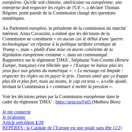
européens. Qu'elle soit chinoise, américaine ou européenne, une
entreprise doit respecter les règles de l'UE
», a déclaré Thomas
Régnier, porte-parole de la Commission chargé des questions
numériques.
Au Parlement européen, la présidente de la commission du marché
intérieur, Anna Cavazzini, a estimé que les décisions de la
Commission ne constituent «
en aucun cas le début d'une 'guerre
technologique' en réponse à la politique tarifaire erratique de
Trump
», mais «
plutôt d'une mise en œuvre cohérente de la
législation européenne existante
», dans un communiqué.
Rapportrice sur le règlement 'DMA', Stéphanie Yon-Courtin (
Renew
Europe
, française) s'est félicitée que «
l’Europe ne baisse plus les
yeux face aux géants du numérique
». «
Le message est limpide :
respecter les règles ou en payer le prix. J'aurais aimé que ça frappe
plus tôt et plus fort, mais au moins, le cap est tenu
», a-t-elle ajouté,
invitant la Commission à «
continuer à mettre la pression
».
Voir les décisions prises par la Commission européenne dans le
cadre du règlement 'DMA' :
https://aeur.eu/f/gi5
(Mathieu Bion)
Je me connecte
Je m'abonne
Article précédent
1
/28
REPÈRES :
la Capitale de l’Europe est une poule sans tête (2/2)