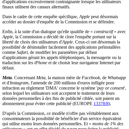
d'applications excessivement contraignante lorsque les utilisateurs
finaux utilisent des canaux alternatifs.
Dans le cadre de cette enquête spécifique,
Apple
peut désormais
accéder au dossier d'enquête de la Commission et se défendre.
Enfin, à la suite d'un dialogue qu'elle qualifie de «
constructif
» avec
Apple
, la Commission a décidé de clore l'enquête portant sur la
liberté de choix des utilisateurs d'
Apple
. Ceux-ci ont désormais la
possibilité de désinstaller facilement des applications préinstallées
comme
Safari
, de modifier les paramètres par défaut
d'applications gérant les appels téléphoniques, la messagerie ou la
traduction sur les
iPhone
et de choisir leur navigateur Internet par
défaut.
Meta
. Concernant
Meta
, la maison mère de
Facebook
, de
Whatsapp
et d'
Instagram
, l'amende de 200 millions d'euros infligée pour
infraction au règlement 'DMA' concerne le système '
pay or consent
',
selon lequel les utilisateurs soit acceptent le traitement de leurs
données personnelles à des fins de publicité ciblée, soit paient un
abonnement pour éviter cette publicité (EUROPE
13378/8
).
D'après la Commission, ce modèle n'offre pas véritablement aux
consommateurs la possibilité de bénéficier d'un service équivalent
qui utilise moins leurs données personnelles. Et «
moins de 1% des
utilisateurs
» ont en effet décidé de payer pour éviter la publicité