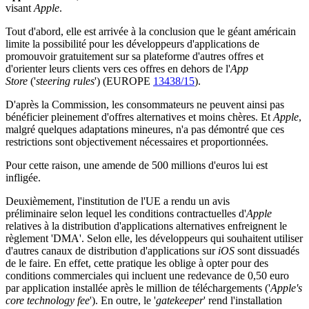
visant
Apple
.
Tout d'abord, elle est arrivée à la conclusion que le géant américain
limite la possibilité pour les développeurs d'applications de
promouvoir gratuitement sur sa plateforme d'autres offres et
d'orienter leurs clients vers ces offres en dehors de l'
App
Store
('
steering rules
') (EUROPE
13438/15
).
D'après la Commission, les consommateurs ne peuvent ainsi pas
bénéficier pleinement d'offres alternatives et moins chères. Et
Apple
,
malgré quelques adaptations mineures, n'a pas démontré que ces
restrictions sont objectivement nécessaires et proportionnées.
Pour cette raison, une amende de 500 millions d'euros lui est
infligée.
Deuxièmement, l'institution de l'UE a rendu un avis
préliminaire selon lequel les conditions contractuelles d'
Apple
relatives à la distribution d'applications alternatives enfreignent le
règlement 'DMA'. Selon elle, les développeurs qui souhaitent utiliser
d'autres canaux de distribution d'applications sur
iOS
sont dissuadés
de le faire. En effet, cette pratique les oblige à opter pour des
conditions commerciales qui incluent une redevance de 0,50 euro
par application installée après le million de téléchargements ('
Apple's
core technology fee
'). En outre, le '
gatekeeper
' rend l'installation