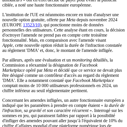
ciblée, a noté une haute fonctionnaire européenne.
L'institution de l'UE est néanmoins encore en train d'analyser une
nouvelle option gratuite, offerte par
Meta
depuis novembre 2024
(EUROPE
13523/10
), qui ponctionne moins de données
personnelles des utilisateurs. Cette analyse étant en cours, la décision
d'octroyer l'amende ne prend pas en compte cette troisième
fonctionnalité. Mais, en comparaison avec l'amende visant
Apple
, cette nouvelle option réduit la durée de l'infraction constatée
au règlement 'DMA' et, donc, le montant de l'amende infligée.
Par ailleurs, après une évaluation et un
monitoring
détaillés, la
Commission a réexaminé la désignation de
Facebook
Marketplace
opéré par
Meta
et décidé que ce service ne devait plus
être désigné comme un contrôleur d'accès au regard du règlement
'DMA'. Elle a notamment constaté que
Facebook Marketplace
comptait moins de 10 000 utilisateurs professionnels en 2024, un
chiffre inférieur au seuil réglementaire pertinent.
Concernant les amendes infligées, un autre fonctionnaire européen a
indiqué que les paramètres à prendre en compte étaient «
la durée de
l'infraction, sa gravité et son caractère récurrent
». Interrogé sur les
sommes en jeu, qui paraissent faibles par rapport à la possibilité
d'infliger des amendes pouvant aller jusqu’à l'équivalent de 10% du
chiffre d’affaires mondial d'une plateforme numérique lors de