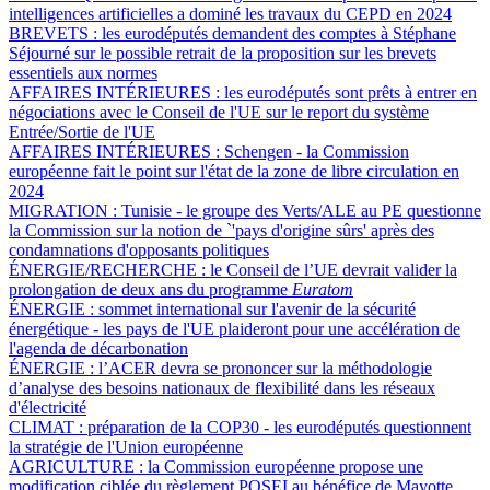
intelligences artificielles a dominé les travaux du CEPD en 2024
BREVETS :
les eurodéputés demandent des comptes à Stéphane
Séjourné sur le possible retrait de la proposition sur les brevets
essentiels aux normes
AFFAIRES INTÉRIEURES :
les eurodéputés sont prêts à entrer en
négociations avec le Conseil de l'UE sur le report du système
Entrée/Sortie de l'UE
AFFAIRES INTÉRIEURES :
Schengen - la Commission
européenne fait le point sur l'état de la zone de libre circulation en
2024
MIGRATION :
Tunisie - le groupe des Verts/ALE au PE questionne
la Commission sur la notion de `'pays d'origine sûrs' après des
condamnations d'opposants politiques
ÉNERGIE/RECHERCHE :
le Conseil de l’UE devrait valider la
prolongation de deux ans du programme
Euratom
ÉNERGIE :
sommet international sur l'avenir de la sécurité
énergétique - les pays de l'UE plaideront pour une accélération de
l'agenda de décarbonation
ÉNERGIE :
l’ACER devra se prononcer sur la méthodologie
d’analyse des besoins nationaux de flexibilité dans les réseaux
d'électricité
CLIMAT :
préparation de la COP30 - les eurodéputés questionnent
la stratégie de l'Union européenne
AGRICULTURE :
la Commission européenne propose une
modification ciblée du règlement POSEI au bénéfice de Mayotte