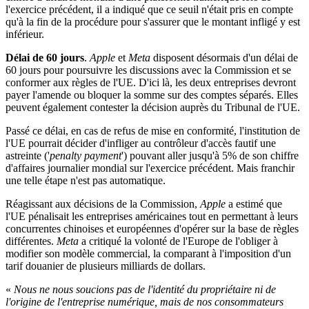
l'exercice précédent, il a indiqué que ce seuil n'était pris en compte
qu'à la fin de la procédure pour s'assurer que le montant infligé y est
inférieur.
Délai de 60 jours
.
Apple
et
Meta
disposent désormais d'un délai de
60 jours pour poursuivre les discussions avec la Commission et se
conformer aux règles de l'UE. D'ici là, les deux entreprises devront
payer l'amende ou bloquer la somme sur des comptes séparés. Elles
peuvent également contester la décision auprès du Tribunal de l'UE.
Passé ce délai, en cas de refus de mise en conformité, l'institution de
l'UE pourrait décider d'infliger au contrôleur d'accès fautif une
astreinte ('
penalty payment
') pouvant aller jusqu'à 5% de son chiffre
d'affaires journalier mondial sur l'exercice précédent. Mais franchir
une telle étape n'est pas automatique.
Réagissant aux décisions de la Commission,
Apple
a estimé que
l'UE pénalisait les entreprises américaines tout en permettant à leurs
concurrentes chinoises et européennes d'opérer sur la base de règles
différentes.
Meta
a critiqué la volonté de l'Europe de l'obliger à
modifier son modèle commercial, la comparant à l'imposition d'un
tarif douanier de plusieurs milliards de dollars.
«
Nous ne nous soucions pas de l'identité du propriétaire ni de
l'origine de l'entreprise numérique, mais de nos consommateurs