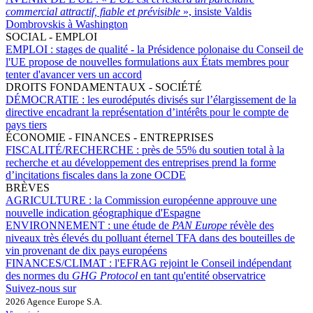
commercial attractif, fiable et prévisible
», insiste Valdis
Dombrovskis à Washington
SOCIAL - EMPLOI
EMPLOI :
stages de qualité - la Présidence polonaise du Conseil de
l'UE propose de nouvelles formulations aux États membres pour
tenter d'avancer vers un accord
DROITS FONDAMENTAUX - SOCIÉTÉ
DÉMOCRATIE :
les eurodéputés divisés sur l’élargissement de la
directive encadrant la représentation d’intérêts pour le compte de
pays tiers
ÉCONOMIE - FINANCES - ENTREPRISES
FISCALITÉ/RECHERCHE :
près de 55% du soutien total à la
recherche et au développement des entreprises prend la forme
d’incitations fiscales dans la zone OCDE
BRÈVES
AGRICULTURE :
la Commission européenne approuve une
nouvelle indication géographique d'Espagne
ENVIRONNEMENT :
une étude de
PAN Europe
révèle des
niveaux très élevés du polluant éternel TFA dans des bouteilles de
vin provenant de dix pays européens
FINANCES/CLIMAT :
l'EFRAG rejoint le Conseil indépendant
des normes du
GHG Protocol
en tant qu'entité observatrice
Suivez-nous sur
2026 Agence Europe S.A.