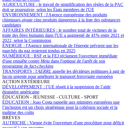
AGRICULTURE :
le travail de simplification des règles de la PAC
doit se poursuivre, selon les États membres de l'UE
ENVIRONNEMENT :
l'Agence européenne des produits
chimiques ajoute cinq produits dangereux à la liste des substances
candidates
AFFAIRES INTÉRIEURES :
le nombre total de victimes de la
traite des êtres humains dans l'UE a augmenté de 41% entre 2021 et
2022, selon la Commission
ÉNERGIE :
l'Agence internationale de l'énergie prévient que les
marchés du gaz resteront tendus en 2025
NUMÉRIQUE :
RSF et la FEJ réclament l'ouverture immédiate
d'une enquête contre
Meta
dans l'optique de l'arrêt de son
programme de
fact-checking
TRANSPORTS :
l'
AERRL
appelle les décideurs politiques à agir de
façon urgente pour améliorer le transport ferroviaire européen
ACTION EXTÉRIEURE
DÉVELOPPEMENT :
l’UE réagit à la suspension de l’aide
étrangère américaine
ÉDUCATION - JEUNESSE - CULTURE - SPORT
ÉDUCATION :
Joao Costa rappelle aux ministres européens que
l’inclusion est un choix stratégique pour la cohésion sociale et la
maîtrise des coûts
BRÈVES
AUTRICHE :
Vienne évite l'ouverture d'une procédure pour déficit
excessif à son encontre