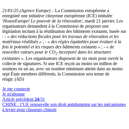
21/01/25 (Agence Europe)
–
La Commission européenne a
enregistré une initiative citoyenne européenne (ICE) intitulée
'
HouseEurope! Le pouvoir de la rénovation'
, mardi 21 janvier. Les
organisateurs demandent à la Commission de proposer une
législation incitant à la réutilisation des bâtiments existants, basée sur
: -
« des réductions fiscales pour les travaux de rénovation et les
matériaux réutilisés »
; -
« des règles équitables pour évaluer à la
fois le potentiel et les risques des bâtiments existants »
; -
« de
nouvelles valeurs pour le CO
incorporé dans les structures
2
existantes »
. Les organisateurs disposent de six mois pour ouvrir la
collecte de signatures. Si une ICE reçoit au moins un million de
soutiens en un an, avec un nombre minimum atteint dans au moins
sept États membres différents, la Commission sera tenue de
réagir.
(AD)
Je me connecte
Je m'abonne
Article précédent
24
/31
CHINE :
l’UE renouvelle son droit antidumping sur les mécanismes
à levier pour classeurs chinois