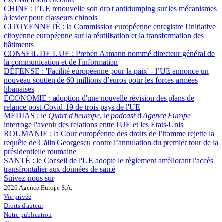
CHINE :
l’UE renouvelle son droit antidumping sur les mécanismes
à levier pour classeurs chinois
CITOYENNETÉ :
la Commission européenne enregistre l'initiative
citoyenne européenne sur la réutilisation et la transformation des
bâtiments
CONSEIL DE L'UE :
Preben Aamann nommé directeur général de
la communication et de l'information
DÉFENSE :
'Facilité européenne pour la paix' - l’UE annonce un
nouveau soutien de 60 millions d’euros pour les forces armées
libanaises
ÉCONOMIE :
adoption d'une nouvelle révision des plans de
relance post-Covid-19 de trois pays de l'UE
MÉDIAS :
le
Quart d'heurope
, le
podcast
d'
Agence Europe
interroge l'avenir des relations entre l'UE et les États-Unis
ROUMANIE :
la Cour européenne des droits de l’homme rejette la
requête de Călin Georgescu contre l’annulation du premier tour de la
présidentielle roumaine
SANTÉ :
le Conseil de l'UE adopte le règlement améliorant l'accès
transfrontalier aux données de santé
Suivez-nous sur
2026 Agence Europe S.A.
Vie privée
Droits d'auteur
Notre publication