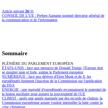
Article suivant
26
/31
CONSEIL DE L'UE :
Preben Aamann nommé directeur général de
la communication et de l'information
Sommaire
PLÉNIÈRE DU PARLEMENT EUROPÉEN
ÉTATS-UNIS :
face aux menaces de Donald Trump, l'Europe doit
se montrer unie et forte, estime le Parlement européen
NUMÉRIQUE :
face aux dérives d'Elon Musk et de
X
, les
eurodéputés fustigent l'inaction de la Commission sur l'application
du DSA
ÉNERGIE :
une majorité d'eurodéputés reconnaissent le potentiel de
la fusion nucléaire pour assurer la souveraineté de l'UE
CLIMAT :
après une année marquée par des records de chaleur, la
Commission européenne assure vouloir intensifier la lutte contre la
crise climatique