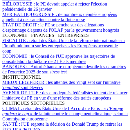
BIÉLORUSSIE :
le PE devrait appeler à rejeter l'élection
présidentielle du 26 janvier
MER BALTIQUE/RUSSIE :
de nombreux députés européens
appellent à des sanctions contre la flotte russe
ÉTAT DE DROIT :
le PE se penche sur des allégations
d'espionnage d'agents de l'OLAF par le gouvernement hongrois
ÉCONOMIE - FINANCES - ENTREPRISES
FISCALITÉ :
retrait des États-Unis de la réforme internationale sur
l’impôt minimum sur les entreprises - les Européens accusent le
coup
ÉCONOMIE :
le Conseil de l'UE approuve les trajectoires de
consolidation budgétaire de 21 États membres
BANQUES :
l'Autorité bancaire européenne dévoile les paramètres
de l'exercice 2025 de son
stress test
INSTITUTIONNEL
MIEUX LÉGIFÉRER :
les attentes des Vingt-sept sur l'initiative
'
omnibus
' sont élevées
AVENIR DE L'UE :
des eurodéputés fédéralistes tentent de relancer
l'initiative du PE en vue d'une réforme des traités européens
POLITIQUES SECTORIELLES
CLIMAT :
retrait des États-Unis de l’Accord de Paris - «
l’Europe
gardera le cap
» de la lutte contre le changement climatique, selon la
Commission européenne
SANTÉ :
l'UE regrette la décision de Donald Trump de retirer les
États-Unis de l'OMS