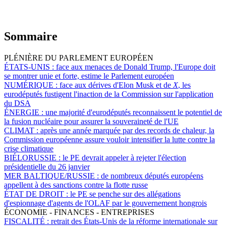
Sommaire
PLÉNIÈRE DU PARLEMENT EUROPÉEN
ÉTATS-UNIS :
face aux menaces de Donald Trump, l'Europe doit
se montrer unie et forte, estime le Parlement européen
NUMÉRIQUE :
face aux dérives d'Elon Musk et de
X
, les
eurodéputés fustigent l'inaction de la Commission sur l'application
du DSA
ÉNERGIE :
une majorité d'eurodéputés reconnaissent le potentiel de
la fusion nucléaire pour assurer la souveraineté de l'UE
CLIMAT :
après une année marquée par des records de chaleur, la
Commission européenne assure vouloir intensifier la lutte contre la
crise climatique
BIÉLORUSSIE :
le PE devrait appeler à rejeter l'élection
présidentielle du 26 janvier
MER BALTIQUE/RUSSIE :
de nombreux députés européens
appellent à des sanctions contre la flotte russe
ÉTAT DE DROIT :
le PE se penche sur des allégations
d'espionnage d'agents de l'OLAF par le gouvernement hongrois
ÉCONOMIE - FINANCES - ENTREPRISES
FISCALITÉ :
retrait des États-Unis de la réforme internationale sur