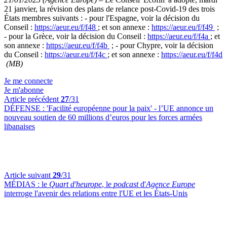
21 janvier, la révision des plans de relance post-Covid-19 des trois
États membres suivants : - pour l'Espagne, voir la décision du
Conseil :
https://aeur.eu/f/f48
; et son annexe :
https://aeur.eu/f/f49
;
- pour la Grèce, voir la décision du Conseil :
https://aeur.eu/f/f4a
; et
son annexe :
https://aeur.eu/f/f4b
; - pour Chypre, voir la décision
du Conseil :
https://aeur.eu/f/f4c
; et son annexe :
https://aeur.eu/f/f4d
(MB)
Je me connecte
Je m'abonne
Article précédent
27
/31
DÉFENSE :
'Facilité européenne pour la paix' - l’UE annonce un
nouveau soutien de 60 millions d’euros pour les forces armées
libanaises
Article suivant
29
/31
MÉDIAS :
le
Quart d'heurope
, le
podcast
d'
Agence Europe
interroge l'avenir des relations entre l'UE et les États-Unis