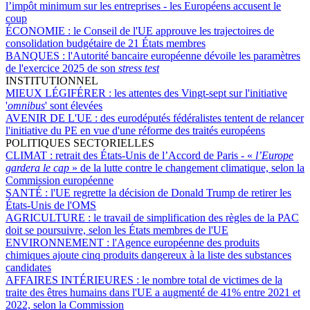
l’impôt minimum sur les entreprises - les Européens accusent le
coup
ÉCONOMIE :
le Conseil de l'UE approuve les trajectoires de
consolidation budgétaire de 21 États membres
BANQUES :
l'Autorité bancaire européenne dévoile les paramètres
de l'exercice 2025 de son
stress test
INSTITUTIONNEL
MIEUX LÉGIFÉRER :
les attentes des Vingt-sept sur l'initiative
'
omnibus
' sont élevées
AVENIR DE L'UE :
des eurodéputés fédéralistes tentent de relancer
l'initiative du PE en vue d'une réforme des traités européens
POLITIQUES SECTORIELLES
CLIMAT :
retrait des États-Unis de l’Accord de Paris - «
l’Europe
gardera le cap
» de la lutte contre le changement climatique, selon la
Commission européenne
SANTÉ :
l'UE regrette la décision de Donald Trump de retirer les
États-Unis de l'OMS
AGRICULTURE :
le travail de simplification des règles de la PAC
doit se poursuivre, selon les États membres de l'UE
ENVIRONNEMENT :
l'Agence européenne des produits
chimiques ajoute cinq produits dangereux à la liste des substances
candidates
AFFAIRES INTÉRIEURES :
le nombre total de victimes de la
traite des êtres humains dans l'UE a augmenté de 41% entre 2021 et
2022, selon la Commission