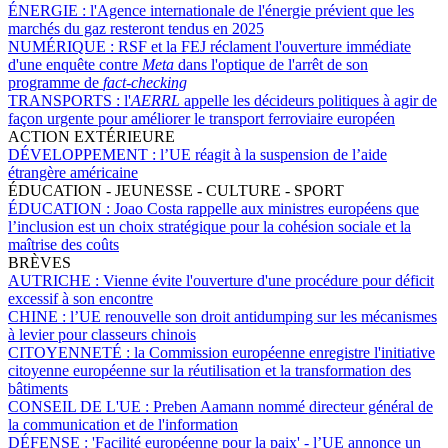
ÉNERGIE :
l'Agence internationale de l'énergie prévient que les
marchés du gaz resteront tendus en 2025
NUMÉRIQUE :
RSF et la FEJ réclament l'ouverture immédiate
d'une enquête contre
Meta
dans l'optique de l'arrêt de son
programme de
fact-checking
TRANSPORTS :
l'
AERRL
appelle les décideurs politiques à agir de
façon urgente pour améliorer le transport ferroviaire européen
ACTION EXTÉRIEURE
DÉVELOPPEMENT :
l’UE réagit à la suspension de l’aide
étrangère américaine
ÉDUCATION - JEUNESSE - CULTURE - SPORT
ÉDUCATION :
Joao Costa rappelle aux ministres européens que
l’inclusion est un choix stratégique pour la cohésion sociale et la
maîtrise des coûts
BRÈVES
AUTRICHE :
Vienne évite l'ouverture d'une procédure pour déficit
excessif à son encontre
CHINE :
l’UE renouvelle son droit antidumping sur les mécanismes
à levier pour classeurs chinois
CITOYENNETÉ :
la Commission européenne enregistre l'initiative
citoyenne européenne sur la réutilisation et la transformation des
bâtiments
CONSEIL DE L'UE :
Preben Aamann nommé directeur général de
la communication et de l'information
DÉFENSE :
'Facilité européenne pour la paix' - l’UE annonce un