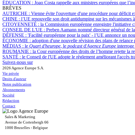
ÉDUCATION :
Joao Costa rappelle aux ministres européens que l’incl
BRÈVES
AUTRICHE :
Vienne évite l'ouverture d'une procédure pour déficit e
CHINE :
l’UE renouvelle son droit antidumping sur les mécanismes à 
CITOYENNETÉ :
la Commission européenne enregistre l'initiative c
CONSEIL DE L'UE :
Preben Aamann nommé directeur général de la 
DÉFENSE :
'Facilité européenne pour la paix' - l’UE annonce un nou
ÉCONOMIE :
adoption d'une nouvelle révision des plans de relance
MÉDIAS :
le
Quart d'heurope
, le
podcast
d'
Agence Europe
interroge 
ROUMANIE :
la Cour européenne des droits de l’homme rejette la r
SANTÉ :
le Conseil de l'UE adopte le règlement améliorant l'accès tr
Suivez-nous sur
2026 Agence Europe S.A.
Vie privée
Droits d'auteur
Notre publication
Abonnements
Société
Rédaction
Contact
Sales & Marketing
Avenue de Cortenbergh 66
1000 Bruxelles - Belgique