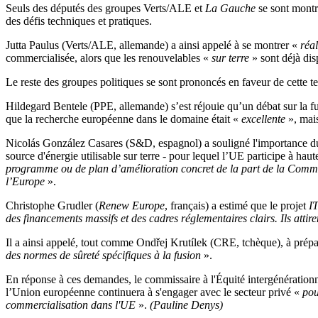
Seuls des députés des groupes Verts/ALE et
La Gauche
se sont montré
des défis techniques et pratiques.
Jutta Paulus (Verts/ALE, allemande) a ainsi appelé à se montrer «
réal
commercialisée, alors que les renouvelables «
sur terre
» sont déjà dis
Le reste des groupes politiques se sont prononcés en faveur de cette t
Hildegard Bentele (PPE, allemande) s’est réjouie qu’un débat sur la fu
que la recherche européenne dans le domaine était «
excellente
», mais
Nicolás González Casares (S&D, espagnol) a souligné l'importance du 
source d'énergie utilisable sur terre - pour lequel l’UE participe à ha
programme ou de plan d’amélioration concret de la part de la Comm
l’Europe
».
Christophe Grudler (
Renew Europe
, français) a estimé que le projet
I
des financements massifs et des cadres réglementaires clairs. Ils attir
Il a ainsi appelé, tout comme Ondřej Krutílek (CRE, tchèque), à prépare
des normes de sûreté spécifiques à la fusion
».
En réponse à ces demandes, le commissaire à l'Équité intergénérationnel
l’Union européenne continuera à s'engager avec le secteur privé «
pou
commercialisation dans l'UE
».
(Pauline Denys)