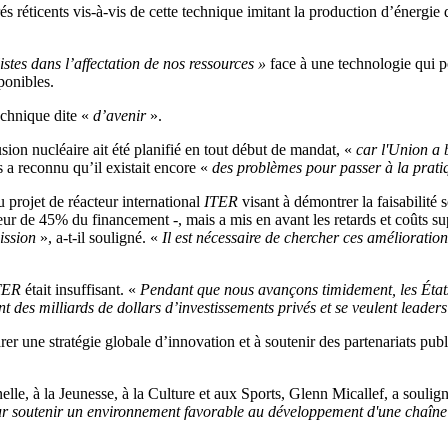
s réticents vis-à-vis de cette technique imitant la production d’énergie 
istes dans l’affectation de nos ressources »
face à une technologie qui p
ponibles.
echnique dite «
d’avenir
».
sion nucléaire ait été planifié en tout début de mandat, «
car l'Union a
 a reconnu qu’il existait encore «
des problèmes pour passer à la pratiq
projet de réacteur international
ITER
visant à démontrer la faisabilité 
uteur de 45% du financement -, mais a mis en avant les retards et coûts s
ission
», a-t-il souligné. «
Il est nécessaire de chercher ces améliorations
TER
était insuffisant. «
Pendant que nous avançons timidement, les États
ent des milliards de dollars d’investissements privés et se veulent leade
r une stratégie globale d’innovation et à soutenir des partenariats publ
le, à la Jeunesse, à la Culture et aux Sports, Glenn Micallef, a soulign
r soutenir un environnement favorable au développement d'une chaîne d