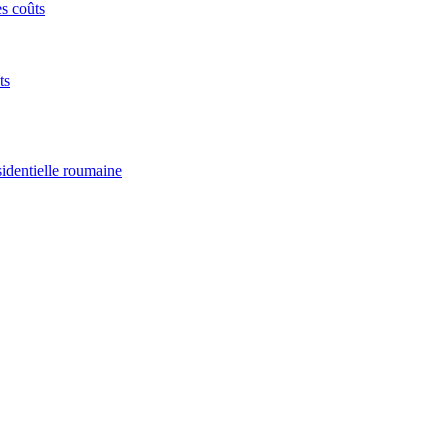
es coûts
ts
sidentielle roumaine