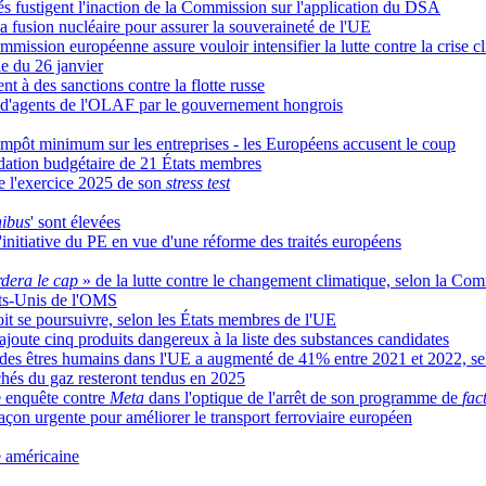
és fustigent l'inaction de la Commission sur l'application du DSA
la fusion nucléaire pour assurer la souveraineté de l'UE
mission européenne assure vouloir intensifier la lutte contre la crise c
lle du 26 janvier
 à des sanctions contre la flotte russe
e d'agents de l'OLAF par le gouvernement hongrois
l’impôt minimum sur les entreprises - les Européens accusent le coup
lidation budgétaire de 21 États membres
de l'exercice 2025 de son
stress test
ibus
' sont élevées
l'initiative du PE en vue d'une réforme des traités européens
dera le cap
» de la lutte contre le changement climatique, selon la C
ats-Unis de l'OMS
doit se poursuivre, selon les États membres de l'UE
joute cinq produits dangereux à la liste des substances candidates
ite des êtres humains dans l'UE a augmenté de 41% entre 2021 et 2022, 
chés du gaz resteront tendus en 2025
e enquête contre
Meta
dans l'optique de l'arrêt de son programme de
fac
façon urgente pour améliorer le transport ferroviaire européen
e américaine