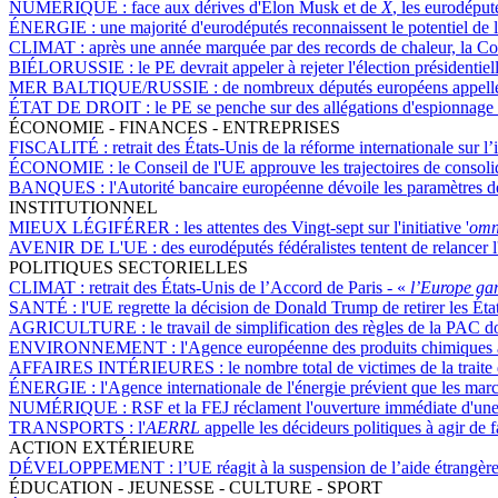
NUMÉRIQUE :
face aux dérives d'Elon Musk et de
X
, les eurodéput
ÉNERGIE :
une majorité d'eurodéputés reconnaissent le potentiel de 
CLIMAT :
après une année marquée par des records de chaleur, la Com
BIÉLORUSSIE :
le PE devrait appeler à rejeter l'élection présidentie
MER BALTIQUE/RUSSIE :
de nombreux députés européens appellent
ÉTAT DE DROIT :
le PE se penche sur des allégations d'espionnag
ÉCONOMIE - FINANCES - ENTREPRISES
FISCALITÉ :
retrait des États-Unis de la réforme internationale sur 
ÉCONOMIE :
le Conseil de l'UE approuve les trajectoires de conso
BANQUES :
l'Autorité bancaire européenne dévoile les paramètres 
INSTITUTIONNEL
MIEUX LÉGIFÉRER :
les attentes des Vingt-sept sur l'initiative '
omn
AVENIR DE L'UE :
des eurodéputés fédéralistes tentent de relancer 
POLITIQUES SECTORIELLES
CLIMAT :
retrait des États-Unis de l’Accord de Paris - «
l’Europe gar
SANTÉ :
l'UE regrette la décision de Donald Trump de retirer les Ét
AGRICULTURE :
le travail de simplification des règles de la PAC 
ENVIRONNEMENT :
l'Agence européenne des produits chimiques a
AFFAIRES INTÉRIEURES :
le nombre total de victimes de la tra
ÉNERGIE :
l'Agence internationale de l'énergie prévient que les mar
NUMÉRIQUE :
RSF et la FEJ réclament l'ouverture immédiate d'un
TRANSPORTS :
l'
AERRL
appelle les décideurs politiques à agir de 
ACTION EXTÉRIEURE
DÉVELOPPEMENT :
l’UE réagit à la suspension de l’aide étrangèr
ÉDUCATION - JEUNESSE - CULTURE - SPORT