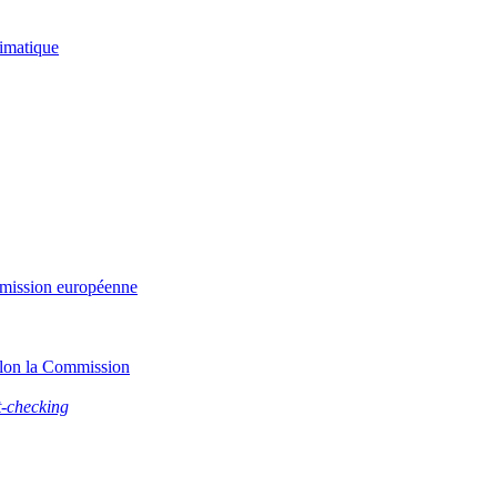
limatique
ommission européenne
selon la Commission
t-checking