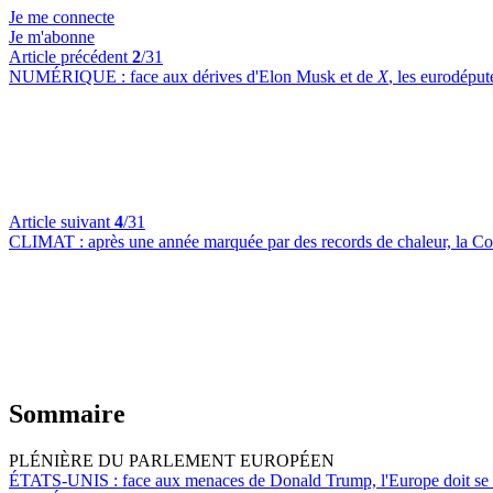
Je me connecte
Je m'abonne
Article précédent
2
/31
NUMÉRIQUE :
face aux dérives d'Elon Musk et de
X
, les eurodéput
Article suivant
4
/31
CLIMAT :
après une année marquée par des records de chaleur, la Com
Sommaire
PLÉNIÈRE DU PARLEMENT EUROPÉEN
ÉTATS-UNIS :
face aux menaces de Donald Trump, l'Europe doit se m