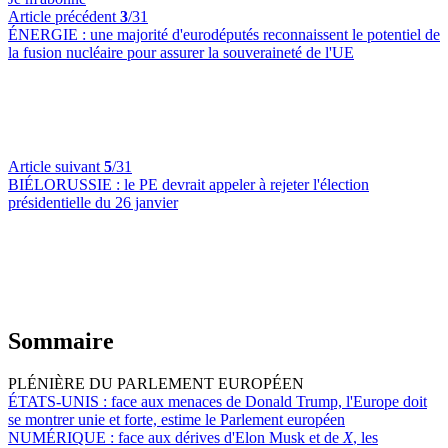
Article précédent
3
/31
ÉNERGIE :
une majorité d'eurodéputés reconnaissent le potentiel de
la fusion nucléaire pour assurer la souveraineté de l'UE
Article suivant
5
/31
BIÉLORUSSIE :
le PE devrait appeler à rejeter l'élection
présidentielle du 26 janvier
Sommaire
PLÉNIÈRE DU PARLEMENT EUROPÉEN
ÉTATS-UNIS :
face aux menaces de Donald Trump, l'Europe doit
se montrer unie et forte, estime le Parlement européen
NUMÉRIQUE :
face aux dérives d'Elon Musk et de
X
, les