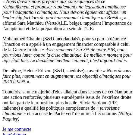
«
Nous devons nous préparer aux conséquences de ce
réchauffement et proposer rapidement une législation ambitieuse
pour l’adaptation climatique. Nous devons également afficher un
leadership fort lors du prochain sommet climatique au Brésil
», a
affirmé Sara Matthieu (Verts/ALE, belge), rappelant l’importance de
l’adaptation et de la préparation au sein de l’UE.
Mohammed Chahim (S&D, néerlandais), pour sa part, a dénoncé
l’inaction et a appelé à un engagement financier comparable à celui
de la Guerre froide : «
Avec seulement 2 à 3% de notre PIB, nous
pourrions lutter contre la crise climatique. Le meilleur moment pour
agir était hier. Le deuxième meilleur moment, c’est aujourd’hui
».
De même, Heléne Fritzon (S&D, suédoise) a averti :
« Nous devons
faire plus, notamment en augmentant nos objectifs climatiques pour
2040 à 95% »
.
Toutefois, si une majorité d'élus allaient dans le sens de cet élan pour
une action renforcée, plusieurs eurodéputés issus de l’extrême droite
ont fait part de leur position plus hostile. Silvia Sardone (PfE,
italienne) a qualifié les politiques européennes de «
terrorisme
climatique
» et a accusé le 'Pacte vert' de nuire à l’économie.
(Nithya
Paquiry)
Je me connecte
Je m'abonne