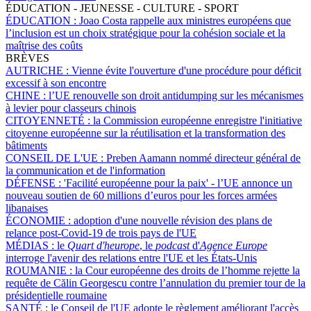
ÉDUCATION - JEUNESSE - CULTURE - SPORT
ÉDUCATION :
Joao Costa rappelle aux ministres européens que
l’inclusion est un choix stratégique pour la cohésion sociale et la
maîtrise des coûts
BRÈVES
AUTRICHE :
Vienne évite l'ouverture d'une procédure pour déficit
excessif à son encontre
CHINE :
l’UE renouvelle son droit antidumping sur les mécanismes
à levier pour classeurs chinois
CITOYENNETÉ :
la Commission européenne enregistre l'initiative
citoyenne européenne sur la réutilisation et la transformation des
bâtiments
CONSEIL DE L'UE :
Preben Aamann nommé directeur général de
la communication et de l'information
DÉFENSE :
'Facilité européenne pour la paix' - l’UE annonce un
nouveau soutien de 60 millions d’euros pour les forces armées
libanaises
ÉCONOMIE :
adoption d'une nouvelle révision des plans de
relance post-Covid-19 de trois pays de l'UE
MÉDIAS :
le
Quart d'heurope
, le
podcast
d'
Agence Europe
interroge l'avenir des relations entre l'UE et les États-Unis
ROUMANIE :
la Cour européenne des droits de l’homme rejette la
requête de Călin Georgescu contre l’annulation du premier tour de la
présidentielle roumaine
SANTÉ :
le Conseil de l'UE adopte le règlement améliorant l'accès