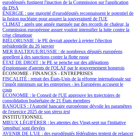
eurodéputés fustigent l'inaction de la Commission sur l'application
du DSA
ÉNERGIE :
une majorité d'eurodéputés reconnaissent le potentiel de
la fusion nucléaire pour assurer la souveraineté de l'UE
CLIMAT :
après une année marquée par des records de chaleur, la
Commission européenne assure vouloir intensifier la lutte contre la
crise climatique
BIÉLORUSSIE :
le PE devrait appeler à rejeter l'élection
présidentielle du 26 janvier
MER BALTIQUE/RUSSIE :
de nombreux députés européens
appellent à des sanctions contre la flotte russe
ÉTAT DE DROIT :
le PE se penche sur des allégations
d'espionnage d'agents de l'OLAF par le gouvernement hongrois
ÉCONOMIE - FINANCES - ENTREPRISES
FISCALITÉ :
retrait des États-Unis de la réforme internationale sur
l’impôt minimum sur les entreprises - les Européens accusent le
coup
ÉCONOMIE :
le Conseil de l'UE approuve les trajectoires de
consolidation budgétaire de 21 États membres
BANQUES :
l'Autorité bancaire européenne dévoile les paramètres
de l'exercice 2025 de son
stress test
INSTITUTIONNEL
MIEUX LÉGIFÉRER :
les attentes des Vingt-sept sur l'initiative
'
omnibus
' sont élevées
AVENIR DE L'UE :
des eurodéputés fédéralistes tentent de relancer