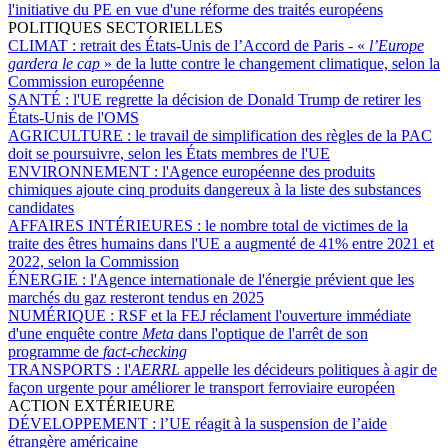
l'initiative du PE en vue d'une réforme des traités européens
POLITIQUES SECTORIELLES
CLIMAT :
retrait des États-Unis de l’Accord de Paris - «
l’Europe
gardera le cap
» de la lutte contre le changement climatique, selon la
Commission européenne
SANTÉ :
l'UE regrette la décision de Donald Trump de retirer les
États-Unis de l'OMS
AGRICULTURE :
le travail de simplification des règles de la PAC
doit se poursuivre, selon les États membres de l'UE
ENVIRONNEMENT :
l'Agence européenne des produits
chimiques ajoute cinq produits dangereux à la liste des substances
candidates
AFFAIRES INTÉRIEURES :
le nombre total de victimes de la
traite des êtres humains dans l'UE a augmenté de 41% entre 2021 et
2022, selon la Commission
ÉNERGIE :
l'Agence internationale de l'énergie prévient que les
marchés du gaz resteront tendus en 2025
NUMÉRIQUE :
RSF et la FEJ réclament l'ouverture immédiate
d'une enquête contre
Meta
dans l'optique de l'arrêt de son
programme de
fact-checking
TRANSPORTS :
l'
AERRL
appelle les décideurs politiques à agir de
façon urgente pour améliorer le transport ferroviaire européen
ACTION EXTÉRIEURE
DÉVELOPPEMENT :
l’UE réagit à la suspension de l’aide
étrangère américaine