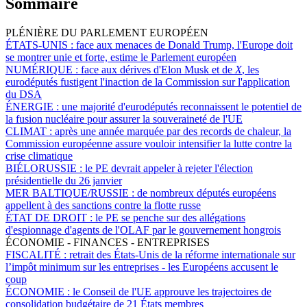
Sommaire
PLÉNIÈRE DU PARLEMENT EUROPÉEN
ÉTATS-UNIS :
face aux menaces de Donald Trump, l'Europe doit
se montrer unie et forte, estime le Parlement européen
NUMÉRIQUE :
face aux dérives d'Elon Musk et de
X
, les
eurodéputés fustigent l'inaction de la Commission sur l'application
du DSA
ÉNERGIE :
une majorité d'eurodéputés reconnaissent le potentiel de
la fusion nucléaire pour assurer la souveraineté de l'UE
CLIMAT :
après une année marquée par des records de chaleur, la
Commission européenne assure vouloir intensifier la lutte contre la
crise climatique
BIÉLORUSSIE :
le PE devrait appeler à rejeter l'élection
présidentielle du 26 janvier
MER BALTIQUE/RUSSIE :
de nombreux députés européens
appellent à des sanctions contre la flotte russe
ÉTAT DE DROIT :
le PE se penche sur des allégations
d'espionnage d'agents de l'OLAF par le gouvernement hongrois
ÉCONOMIE - FINANCES - ENTREPRISES
FISCALITÉ :
retrait des États-Unis de la réforme internationale sur
l’impôt minimum sur les entreprises - les Européens accusent le
coup
ÉCONOMIE :
le Conseil de l'UE approuve les trajectoires de
consolidation budgétaire de 21 États membres