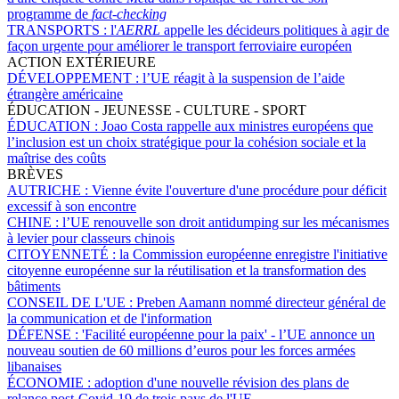
programme de
fact-checking
TRANSPORTS :
l'
AERRL
appelle les décideurs politiques à agir de
façon urgente pour améliorer le transport ferroviaire européen
ACTION EXTÉRIEURE
DÉVELOPPEMENT :
l’UE réagit à la suspension de l’aide
étrangère américaine
ÉDUCATION - JEUNESSE - CULTURE - SPORT
ÉDUCATION :
Joao Costa rappelle aux ministres européens que
l’inclusion est un choix stratégique pour la cohésion sociale et la
maîtrise des coûts
BRÈVES
AUTRICHE :
Vienne évite l'ouverture d'une procédure pour déficit
excessif à son encontre
CHINE :
l’UE renouvelle son droit antidumping sur les mécanismes
à levier pour classeurs chinois
CITOYENNETÉ :
la Commission européenne enregistre l'initiative
citoyenne européenne sur la réutilisation et la transformation des
bâtiments
CONSEIL DE L'UE :
Preben Aamann nommé directeur général de
la communication et de l'information
DÉFENSE :
'Facilité européenne pour la paix' - l’UE annonce un
nouveau soutien de 60 millions d’euros pour les forces armées
libanaises
ÉCONOMIE :
adoption d'une nouvelle révision des plans de
relance post-Covid-19 de trois pays de l'UE