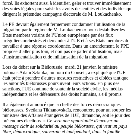
forcé. Ils exhortent aussi à identifier, geler et trouver immédiatement
des voies légales pour saisir les avoirs des entités et des individus qui
dirigent la prétendue campagne électorale de M. Loukachenko.
Le PE devrait également fermement condamner l’utilisation de la
migration par le régime de M. Loukachenko pour déstabiliser les
États membres voisins de l’Union européenne par des flux
irréguliers orchestrés et demander à l’UE et à ses États membres de
travailler à une réponse coordonnée. Dans un amendement, le PPE
propose d’aller plus loin, et non pas de parler d’utilisation, mais
d’instrumentalisation et de militarisation de la migration.
Lors du débat sur la Biélorussie, mardi 21 janvier, le ministre
polonais Adam Szłapka, au nom du Conseil, a expliqué que l'UE
était prête à prendre d'autres mesures restrictives et ciblées tant que
les autorités biélorusses poursuivent leurs actions. En plus des
sanctions, l'UE continue de soutenir la société civile, les médias
indépendants et les défenseurs des droits humains, a-t-il promis.
Il a également annoncé que la cheffe des forces démocratiques
biélorusses, Svetlana Tikhanovskaïa, rencontrera pour un souper les
ministres des Affaires étrangères de l'UE, dimanche, soit le jour des
prétendues élections. «
Ce sera une opportunité d'envoyer un
message clair de solidarité au peuple biélorusse, qui veut un pays
libre, démocratique, souverain et indépendant, dans la famille