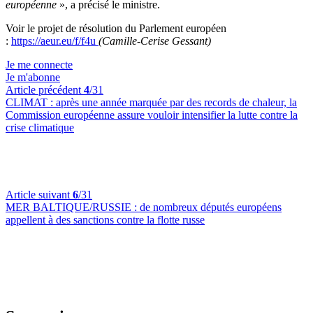
européenne
», a précisé le ministre.
Voir le projet de résolution du Parlement européen
:
https://aeur.eu/f/f4u
(Camille-Cerise Gessant)
Je me connecte
Je m'abonne
Article précédent
4
/31
CLIMAT :
après une année marquée par des records de chaleur, la
Commission européenne assure vouloir intensifier la lutte contre la
crise climatique
Article suivant
6
/31
MER BALTIQUE/RUSSIE :
de nombreux députés européens
appellent à des sanctions contre la flotte russe