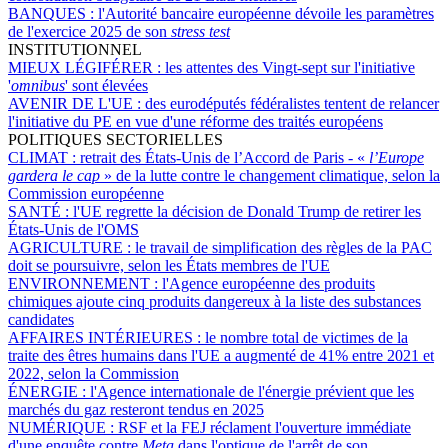
BANQUES :
l'Autorité bancaire européenne dévoile les paramètres
de l'exercice 2025 de son
stress test
INSTITUTIONNEL
MIEUX LÉGIFÉRER :
les attentes des Vingt-sept sur l'initiative
'
omnibus
' sont élevées
AVENIR DE L'UE :
des eurodéputés fédéralistes tentent de relancer
l'initiative du PE en vue d'une réforme des traités européens
POLITIQUES SECTORIELLES
CLIMAT :
retrait des États-Unis de l’Accord de Paris - «
l’Europe
gardera le cap
» de la lutte contre le changement climatique, selon la
Commission européenne
SANTÉ :
l'UE regrette la décision de Donald Trump de retirer les
États-Unis de l'OMS
AGRICULTURE :
le travail de simplification des règles de la PAC
doit se poursuivre, selon les États membres de l'UE
ENVIRONNEMENT :
l'Agence européenne des produits
chimiques ajoute cinq produits dangereux à la liste des substances
candidates
AFFAIRES INTÉRIEURES :
le nombre total de victimes de la
traite des êtres humains dans l'UE a augmenté de 41% entre 2021 et
2022, selon la Commission
ÉNERGIE :
l'Agence internationale de l'énergie prévient que les
marchés du gaz resteront tendus en 2025
NUMÉRIQUE :
RSF et la FEJ réclament l'ouverture immédiate
d'une enquête contre
Meta
dans l'optique de l'arrêt de son