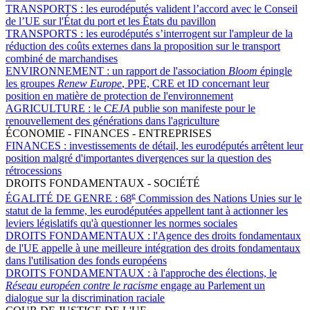
TRANSPORTS :
les eurodéputés valident l’accord avec le Conseil
de l’UE sur l'État du port et les États du pavillon
TRANSPORTS :
les eurodéputés s’interrogent sur l'ampleur de la
réduction des coûts externes dans la proposition sur le transport
combiné de marchandises
ENVIRONNEMENT :
un rapport de l'association
Bloom
épingle
les groupes
Renew Europe
, PPE, CRE et ID concernant leur
position en matière de protection de l'environnement
AGRICULTURE :
le
CEJA
publie son manifeste pour le
renouvellement des générations dans l'agriculture
ÉCONOMIE - FINANCES - ENTREPRISES
FINANCES :
investissements de détail, les eurodéputés arrêtent leur
position malgré d'importantes divergences sur la question des
rétrocessions
DROITS FONDAMENTAUX - SOCIÉTÉ
e
ÉGALITÉ DE GENRE :
68
Commission des Nations Unies sur le
statut de la femme, les eurodéputées appellent tant à actionner les
leviers législatifs qu'à questionner les normes sociales
DROITS FONDAMENTAUX :
l'Agence des droits fondamentaux
de l'UE appelle à une meilleure intégration des droits fondamentaux
dans l'utilisation des fonds européens
DROITS FONDAMENTAUX :
à l'approche des élections, le
Réseau européen contre le racisme
engage au Parlement un
dialogue sur la discrimination raciale