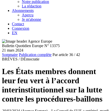
Notre publication
La rédaction
Abonnements
Aperçu
Je m'abonne
Contact
Connexion
EN
Bulletin Quotidien Europe N° 13375
21 mars 2024
Sommaire
Publication complète
Par article
36
/ 42
BRÈVES /
DÉmocratie
Les États membres donnent
leur feu vert à l’accord
interinstitutionnel sur la lutte
contre les procédures-baîllons
20/03/2024 (Agence Europe)
–
Le Conseil de l’UE a entériné, mardi