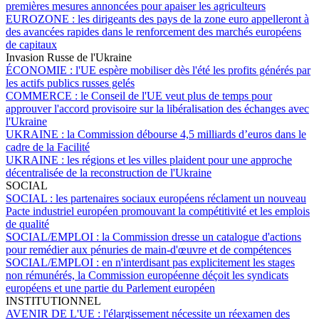
premières mesures annoncées pour apaiser les agriculteurs
EUROZONE :
les dirigeants des pays de la zone euro appelleront à
des avancées rapides dans le renforcement des marchés européens
de capitaux
Invasion Russe de l'Ukraine
ÉCONOMIE :
l'UE espère mobiliser dès l'été les profits générés par
les actifs publics russes gelés
COMMERCE :
le Conseil de l'UE veut plus de temps pour
approuver l'accord provisoire sur la libéralisation des échanges avec
l'Ukraine
UKRAINE :
la Commission débourse 4,5 milliards d’euros dans le
cadre de la Facilité
UKRAINE :
les régions et les villes plaident pour une approche
décentralisée de la reconstruction de l'Ukraine
SOCIAL
SOCIAL :
les partenaires sociaux européens réclament un nouveau
Pacte industriel européen promouvant la compétitivité et les emplois
de qualité
SOCIAL/EMPLOI :
la Commission dresse un catalogue d'actions
pour remédier aux pénuries de main-d'œuvre et de compétences
SOCIAL/EMPLOI :
en n'interdisant pas explicitement les stages
non rémunérés, la Commission européenne déçoit les syndicats
européens et une partie du Parlement européen
INSTITUTIONNEL
AVENIR DE L'UE :
l'élargissement nécessite un réexamen des