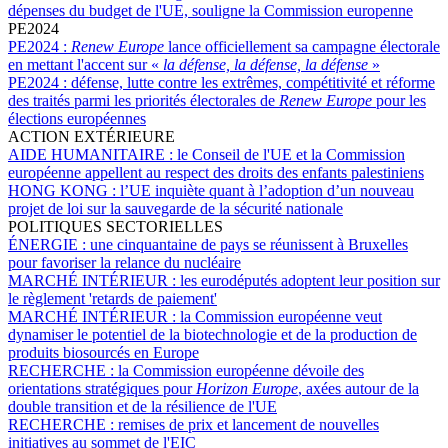
dépenses du budget de l'UE, souligne la Commission europenne
PE2024
PE2024 :
Renew Europe
lance officiellement sa campagne électorale
en mettant l'accent sur «
la défense, la défense, la défense
»
PE2024 :
défense, lutte contre les extrêmes, compétitivité et réforme
des traités parmi les priorités électorales de
Renew Europe
pour les
élections européennes
ACTION EXTÉRIEURE
AIDE HUMANITAIRE :
le Conseil de l'UE et la Commission
européenne appellent au respect des droits des enfants palestiniens
HONG KONG :
l’UE inquiète quant à l’adoption d’un nouveau
projet de loi sur la sauvegarde de la sécurité nationale
POLITIQUES SECTORIELLES
ÉNERGIE :
une cinquantaine de pays se réunissent à Bruxelles
pour favoriser la relance du nucléaire
MARCHÉ INTÉRIEUR :
les eurodéputés adoptent leur position sur
le règlement 'retards de paiement'
MARCHÉ INTÉRIEUR :
la Commission européenne veut
dynamiser le potentiel de la biotechnologie et de la production de
produits biosourcés en Europe
RECHERCHE :
la Commission européenne dévoile des
orientations stratégiques pour
Horizon Europe
, axées autour de la
double transition et de la résilience de l'UE
RECHERCHE :
remises de prix et lancement de nouvelles
initiatives au sommet de l'EIC