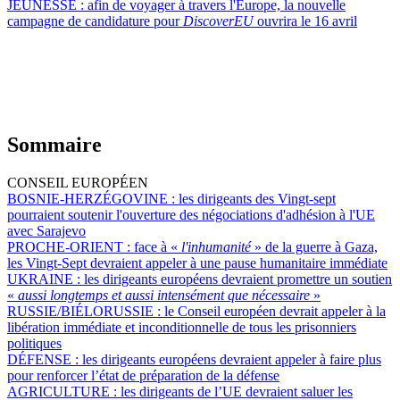
JEUNESSE :
afin de voyager à travers l'Europe, la nouvelle
campagne de candidature pour
DiscoverEU
ouvrira le 16 avril
Sommaire
CONSEIL EUROPÉEN
BOSNIE-HERZÉGOVINE :
les dirigeants des Vingt-sept
pourraient soutenir l'ouverture des négociations d'adhésion à l'UE
avec Sarajevo
PROCHE-ORIENT :
face à «
l'inhumanité
» de la guerre à Gaza,
les Vingt-Sept devraient appeler à une pause humanitaire immédiate
UKRAINE :
les dirigeants européens devraient promettre un soutien
«
aussi longtemps et aussi intensément que nécessaire
»
RUSSIE/BIÉLORUSSIE :
le Conseil européen devrait appeler à la
libération immédiate et inconditionnelle de tous les prisonniers
politiques
DÉFENSE :
les dirigeants européens devraient appeler à faire plus
pour renforcer l’état de préparation de la défense
AGRICULTURE :
les dirigeants de l’UE devraient saluer les