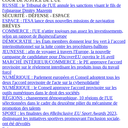
COUR DE JUSTICE DE L'UE
RUSSIE :
le Tribunal de l'UE annule les sanctions visant le fils de
l'oligarque Dmitry Mazepin
SÉCURITÉ - DÉFENSE - ESPACE
ESPACE :
l'ESA lance deux nouvelles missions de navigation
BRÈVES
COMMERCE :
l'UE n'attire toujours pas assez les investissements,
selon un rapport de
BusinessEurope
DÉMOCRATIE :
les États membres donnent leur feu vert à l’accord
interinstitutionnel sur la lutte contre les procédures-baîllons
JEUNESSE :
afin de voyager à travers l'Europe, la nouvelle
campagne de candidature pour
DiscoverEU
ouvrira le 16 avril
MARCHÉ INTÉRIEUR/COMMERCE :
le PE approuve l'accord
provisoire sur le règlement interdisant les produits issus du travail
forcé
NUMÉRIQUE :
Parlement européen et Conseil adoptent tous les
deux l'accord provisoire de l'acte sur la cybersolidarité
NUMÉRIQUE :
le Conseil approuve l'accord provisoire sur les
outils numériques dans le droit des sociétés
RÉGIONS :
changement démographique, 10 régions de l'UE
sélectionnées dans le cadre du deuxième pilier du mécanisme de
promotion des talents
SPORT :
les finalistes des
#BeInclusive EU Sport Awards
2023,
distinguant les initiatives sportives promouvant l'inclusion sociale,
ont été dévoilés