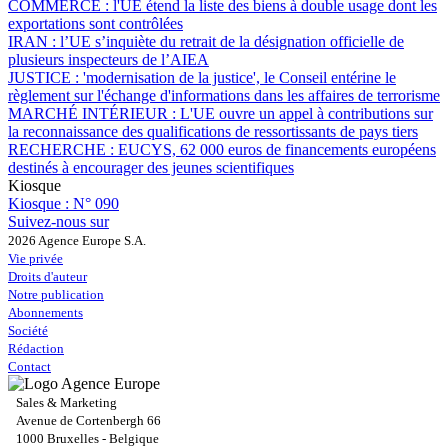
COMMERCE :
l'UE étend la liste des biens à double usage dont les
exportations sont contrôlées
IRAN :
l’UE s’inquiète du retrait de la désignation officielle de
plusieurs inspecteurs de l’AIEA
JUSTICE :
'modernisation de la justice', le Conseil entérine le
règlement sur l'échange d'informations dans les affaires de terrorisme
MARCHÉ INTÉRIEUR :
L'UE ouvre un appel à contributions sur
la reconnaissance des qualifications de ressortissants de pays tiers
RECHERCHE :
EUCYS, 62 000 euros de financements européens
destinés à encourager des jeunes scientifiques
Kiosque
Kiosque :
N° 090
Suivez-nous sur
2026 Agence Europe S.A.
Vie privée
Droits d'auteur
Notre publication
Abonnements
Société
Rédaction
Contact
Sales & Marketing
Avenue de Cortenbergh 66
1000 Bruxelles - Belgique