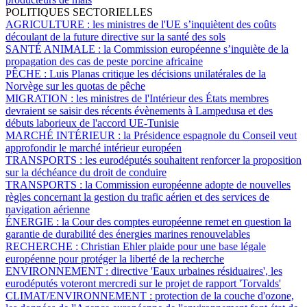
POLITIQUES SECTORIELLES
AGRICULTURE :
les ministres de l'UE s’inquiètent des coûts
découlant de la future directive sur la santé des sols
SANTÉ ANIMALE :
la Commission européenne s’inquiète de la
propagation des cas de peste porcine africaine
PÊCHE :
Luis Planas critique les décisions unilatérales de la
Norvège sur les quotas de pêche
MIGRATION :
les ministres de l'Intérieur des États membres
devraient se saisir des récents évènements à Lampedusa et des
débuts laborieux de l'accord UE-Tunisie
MARCHÉ INTÉRIEUR :
la Présidence espagnole du Conseil veut
approfondir le marché intérieur européen
TRANSPORTS :
les eurodéputés souhaitent renforcer la proposition
sur la déchéance du droit de conduire
TRANSPORTS :
la Commission européenne adopte de nouvelles
règles concernant la gestion du trafic aérien et des services de
navigation aérienne
ÉNERGIE :
la Cour des comptes européenne remet en question la
garantie de durabilité des énergies marines renouvelables
RECHERCHE :
Christian Ehler plaide pour une base légale
européenne pour protéger la liberté de la recherche
ENVIRONNEMENT :
directive 'Eaux urbaines résiduaires', les
eurodéputés voteront mercredi sur le projet de rapport 'Torvalds'
CLIMAT/ENVIRONNEMENT :
protection de la couche d'ozone,