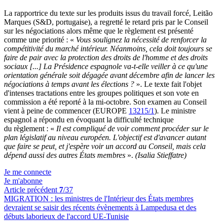
La rapportrice du texte sur les produits issus du travail forcé, Leitão
Marques (S&D, portugaise), a regretté le retard pris par le Conseil
sur les négociations alors même que le règlement est présenté
comme une priorité : «
Vous soulignez la nécessité de renforcer la
compétitivité du marché intérieur. Néanmoins, cela doit toujours se
faire de pair avec la protection des droits de l'homme et des droits
sociaux [...] La Présidence espagnole va-t-elle veiller à ce qu'une
orientation générale soit dégagée avant décembre afin de lancer les
négociations à temps avant les élections ?
». Le texte fait l'objet
d'intenses tractations entre les groupes politiques et son vote en
commission a été reporté à la mi-octobre. Son examen au Conseil
vient à peine de commencer (EUROPE
13215/1
). Le ministre
espagnol a répondu en évoquant la difficulté technique
du règlement : «
Il est compliqué de voir comment procéder sur le
plan législatif au niveau européen. L'objectif est d'avancer autant
que faire se peut, et j'espère voir un accord au Conseil, mais cela
dépend aussi des autres États membres
».
(Isalia Stieffatre)
Je me connecte
Je m'abonne
Article précédent
7
/37
MIGRATION :
les ministres de l'Intérieur des États membres
devraient se saisir des récents évènements à Lampedusa et des
débuts laborieux de l'accord UE-Tunisie