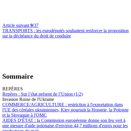
Article suivant
9
/37
TRANSPORTS :
les eurodéputés souhaitent renforcer la proposition
sur la déchéance du droit de conduire
Sommaire
REPÈRES
Repères :
Sur l’état présent de l’Union (1/2)
Invasion Russe de l'Ukraine
COMMERCE/AGRICULTURE :
restriction à l'exportation dans
l'UE des céréales ukrainiennes, Kiev poursuit la Hongrie, la Pologne
et la Slovaquie à l'OMC
AIDES D'ÉTAT :
la Commission européenne donne son feu vert à
une mesure d'aide polonaise d'environ 44,7 millions d'euros pour les
producteurs de maïs