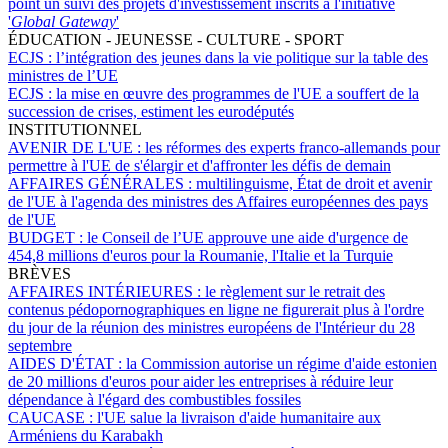
point un suivi des projets d'investissement inscrits à l'initiative
'
Global Gateway
'
ÉDUCATION - JEUNESSE - CULTURE - SPORT
ECJS :
l’intégration des jeunes dans la vie politique sur la table des
ministres de l’UE
ECJS :
la mise en œuvre des programmes de l'UE a souffert de la
succession de crises, estiment les eurodéputés
INSTITUTIONNEL
AVENIR DE L'UE :
les réformes des experts franco-allemands pour
permettre à l'UE de s'élargir et d'affronter les défis de demain
AFFAIRES GÉNÉRALES :
multilinguisme, État de droit et avenir
de l'UE à l'agenda des ministres des Affaires européennes des pays
de l'UE
BUDGET :
le Conseil de l’UE approuve une aide d'urgence de
454,8 millions d'euros pour la Roumanie, l'Italie et la Turquie
BRÈVES
AFFAIRES INTÉRIEURES :
le règlement sur le retrait des
contenus pédopornographiques en ligne ne figurerait plus à l'ordre
du jour de la réunion des ministres européens de l'Intérieur du 28
septembre
AIDES D'ÉTAT :
la Commission autorise un régime d'aide estonien
de 20 millions d'euros pour aider les entreprises à réduire leur
dépendance à l'égard des combustibles fossiles
CAUCASE :
l'UE salue la livraison d'aide humanitaire aux
Arméniens du Karabakh