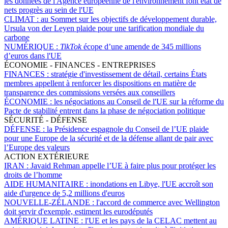
les données de l'Agence européenne de l'environnement font état de
nets progrès au sein de l'UE
CLIMAT :
au Sommet sur les objectifs de développement durable,
Ursula von der Leyen plaide pour une tarification mondiale du
carbone
NUMÉRIQUE :
TikTok
écope d’une amende de 345 millions
d’euros dans l'UE
ÉCONOMIE - FINANCES - ENTREPRISES
FINANCES :
stratégie d'investissement de détail, certains États
membres appellent à renforcer les dispositions en matière de
transparence des commissions versées aux conseillers
ÉCONOMIE :
les négociations au Conseil de l'UE sur la réforme du
Pacte de stabilité entrent dans la phase de négociation politique
SÉCURITÉ - DÉFENSE
DÉFENSE :
la Présidence espagnole du Conseil de l’UE plaide
pour une Europe de la sécurité et de la défense allant de pair avec
l’Europe des valeurs
ACTION EXTÉRIEURE
IRAN :
Javaid Rehman appelle l’UE à faire plus pour protéger les
droits de l’homme
AIDE HUMANITAIRE :
inondations en Libye, l'UE accroît son
aide d'urgence de 5,2 millions d'euros
NOUVELLE-ZÉLANDE :
l'accord de commerce avec Wellington
doit servir d'exemple, estiment les eurodéputés
AMÉRIQUE LATINE :
l'UE et les pays de la CELAC mettent au