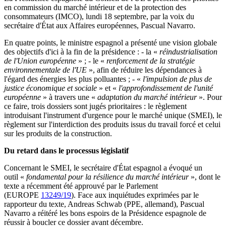
en commission du marché intérieur et de la protection des
consommateurs (IMCO), lundi 18 septembre, par la voix du
secrétaire d'État aux Affaires européennes, Pascual Navarro.
En quatre points, le ministre espagnol a présenté une vision globale
des objectifs d'ici à la fin de la présidence : - la «
réindustrialisation
de l'Union européenne
» ; - le «
renforcement de la stratégie
environnementale de l'UE
», afin de réduire les dépendances à
l'égard des énergies les plus polluantes ; - «
l'impulsion de plus de
justice économique et sociale
» et «
l'approfondissement de l'unité
européenne
» à travers une «
adaptation du marché intérieur
». Pour
ce faire, trois dossiers sont jugés prioritaires : le règlement
introduisant l'instrument d'urgence pour le marché unique (SMEI), le
règlement sur l'interdiction des produits issus du travail forcé et celui
sur les produits de la construction.
Du retard dans le processus législatif
Concernant le SMEI, le secrétaire d'État espagnol a évoqué un
outil «
fondamental pour la résilience du marché intérieur
», dont le
texte a récemment été approuvé par le Parlement
(EUROPE
13249/19
). Face aux inquiétudes exprimées par le
rapporteur du texte, Andreas Schwab (PPE, allemand), Pascual
Navarro a réitéré les bons espoirs de la Présidence espagnole de
réussir à boucler ce dossier avant décembre.