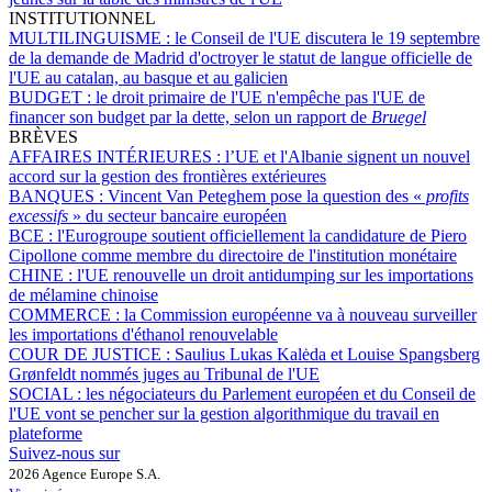
INSTITUTIONNEL
MULTILINGUISME :
le Conseil de l'UE discutera le 19 septembre
de la demande de Madrid d'octroyer le statut de langue officielle de
l'UE au catalan, au basque et au galicien
BUDGET :
le droit primaire de l'UE n'empêche pas l'UE de
financer son budget par la dette, selon un rapport de
Bruegel
BRÈVES
AFFAIRES INTÉRIEURES :
l’UE et l'Albanie signent un nouvel
accord sur la gestion des frontières extérieures
BANQUES :
Vincent Van Peteghem pose la question des «
profits
excessifs
» du secteur bancaire européen
BCE :
l'Eurogroupe soutient officiellement la candidature de Piero
Cipollone comme membre du directoire de l'institution monétaire
CHINE :
l'UE renouvelle un droit antidumping sur les importations
de mélamine chinoise
COMMERCE :
la Commission européenne va à nouveau surveiller
les importations d'éthanol renouvelable
COUR DE JUSTICE :
Saulius Lukas Kalėda et Louise Spangsberg
Grønfeldt nommés juges au Tribunal de l'UE
SOCIAL :
les négociateurs du Parlement européen et du Conseil de
l'UE vont se pencher sur la gestion algorithmique du travail en
plateforme
Suivez-nous sur
2026 Agence Europe S.A.