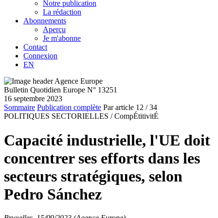
Notre publication
La rédaction
Abonnements
Aperçu
Je m'abonne
Contact
Connexion
EN
Bulletin Quotidien Europe N° 13251
16 septembre 2023
Sommaire
Publication complète
Par article
12
/ 34
POLITIQUES SECTORIELLES /
CompÉtitivitÉ
Capacité industrielle, l'UE doit
concentrer ses efforts dans les
secteurs stratégiques, selon
Pedro Sánchez
Bruxelles, 15/09/2023 (Agence Europe)