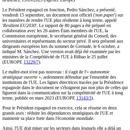
Le Président espagnol en fonction, Pedro Sánchez, a présenté,
vendredi 15 septembre, un document non officiel ('
non pape
r') sur
les manières de rendre l'UE plus résiliente à long terme, appelé
'
Resilient EU2030
'. Le rapport de 80 pages a été préparé en
collaboration avec les 26 autres États membres de l'UE, la
Commission européenne, le secrétariat général du Conseil, des
universitaires et représentants du secteur privé. Il sera présenté aux
dirigeants européens lors du sommet de Grenade, le 6 octobre, a
indiqué M. Sánchez. Une version avait déjà été examinée par les
ministres de la Compétitivité de l'UE à Bilbao le 25 juillet
(EUROPE
13229/7
).
Le maître-mot n'est pas nouveau : il s'agit de l'«
autonomie
stratégique ouverte
», ardemment défendue par l'ensemble des
institutions de l'UE. Les lignes directrices tracées par la Présidence
espagnole dans le document ne s'éloignent pas non plus de celles qui
figurent dans la communication sur la compétitivité de l'UE à long
terme, publiée en mars 2023 (EUROPE
13143/3
).
Pour le Président espagnol en exercice, cela se résume en deux
grands axes : réduire les dépendances stratégiques de l'UE et
maintenir sa place forte dans l'économie mondiale.
Ainsi, l'UE doit miser sur les secteurs dans lesquels elle a déjà un