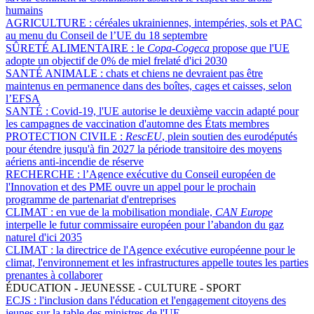
humains
AGRICULTURE :
céréales ukrainiennes, intempéries, sols et PAC
au menu du Conseil de l’UE du 18 septembre
SÛRETÉ ALIMENTAIRE :
le
Copa-Cogeca
propose que l'UE
adopte un objectif de 0% de miel frelaté d'ici 2030
SANTÉ ANIMALE :
chats et chiens ne devraient pas être
maintenus en permanence dans des boîtes, cages et caisses, selon
l’EFSA
SANTÉ :
Covid-19, l'UE autorise le deuxième vaccin adapté pour
les campagnes de vaccination d'automne des États membres
PROTECTION CIVILE :
RescEU
, plein soutien des eurodéputés
pour étendre jusqu'à fin 2027 la période transitoire des moyens
aériens anti-incendie de réserve
RECHERCHE :
l’Agence exécutive du Conseil européen de
l'Innovation et des PME ouvre un appel pour le prochain
programme de partenariat d'entreprises
CLIMAT :
en vue de la mobilisation mondiale,
CAN Europe
interpelle le futur commissaire européen pour l’abandon du gaz
naturel d'ici 2035
CLIMAT :
la directrice de l'Agence exécutive européenne pour le
climat, l'environnement et les infrastructures appelle toutes les parties
prenantes à collaborer
ÉDUCATION - JEUNESSE - CULTURE - SPORT
ECJS :
l'inclusion dans l'éducation et l'engagement citoyens des
jeunes sur la table des ministres de l'UE