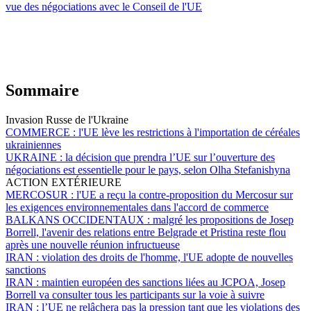
vue des négociations avec le Conseil de l'UE
Sommaire
Invasion Russe de l'Ukraine
COMMERCE :
l'UE lève les restrictions à l'importation de céréales
ukrainiennes
UKRAINE :
la décision que prendra l’UE sur l’ouverture des
négociations est essentielle pour le pays, selon Olha Stefanishyna
ACTION EXTÉRIEURE
MERCOSUR :
l'UE a reçu la contre-proposition du Mercosur sur
les exigences environnementales dans l'accord de commerce
BALKANS OCCIDENTAUX :
malgré les propositions de Josep
Borrell, l'avenir des relations entre Belgrade et Pristina reste flou
après une nouvelle réunion infructueuse
IRAN :
violation des droits de l'homme, l'UE adopte de nouvelles
sanctions
IRAN :
maintien européen des sanctions liées au JCPOA, Josep
Borrell va consulter tous les participants sur la voie à suivre
IRAN :
l’UE ne relâchera pas la pression tant que les violations des