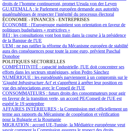
droits de l’homme continueront, promet Ursula von der Leyen
GUATEMALA :
le Parlement européen demande aux autorités
guatémaltèques de respecter l’intégrité du processus électoral
ÉCONOMIE - FINANCES - ENTREPRISES
ÉCONOMIE :
l'Eurogroupe maintient son orientation en faveur de
politiques budgétaires «
restrictives
»
BEI :
les consultations vont bon train dans la course à la présidence
de la Banque de l'UE
UEM :
ne pas ratifier la réforme du Mécanisme européen de stabilité
aura des conséquences pour toute la zone euro, prévient Paschal
Donohoe
POLITIQUES SECTORIELLES
COMPÉTITIVITÉ :
capacité industrielle, l'UE doit concentrer ses
efforts dans les secteurs stratégiques, selon Pedro Sánchez
NUMÉRIQUE :
les eurodéputés parviennent à un compromis sur le
'
Gigabit Infrastructure Act
' et s'apprêtent à arrêter leur position en
vue des négociations avec le Conseil de l'UE
CONSOMMATEURS :
futurs droits des consommateurs pour agir
en faveur de la transition verte, un accord PE/Conseil de l'UE est
espéré le 19 septembre
AFFAIRES INTÉRIEURES :
la Commission met officiellement un
terme aux rapports du Mécanisme de coopération et vérification
pour la Bulgarie et la Roumanie
MIGRATION :
accord UE-Tunisie, la Médiatrice européenne veut
savoir comment la Commission assurera le respect des droits