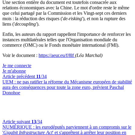
Une section entière du document est toutefois consacrée aux
relations économiques avec la Chine. Le mot d'ordre reste le même
que celui partagé par la Commission et les Vingt-sept ces derniers
mois : la réduction des risques ('
de-risking
'), et non la rupture des
liens ('
decoupling'
).
Enfin, les auteurs du rapport rappellent l'importance de renforcer les
instances multilatérales telles que l'Organisation mondiale du
commerce (OMC) ou le Fonds monétaire international (FMI).
Voir le document :
https://aeur.eu/f/8lf
(Léa Marchal)
Je me connecte
Je m'abonne
Article précédent
11
/34
UEM :
ne pas ratifier la réforme du Mécanisme européen de stabilité
aura des conséquences pour toute la zone euro, prévient Paschal
Donohoe
Article suivant
13
/34
NUMÉRIQUE :
les eurodéputés parviennent à un compromis sur le
'
Gigabit Infrastructure Act
' et s'apprêtent à arrêter leur position en