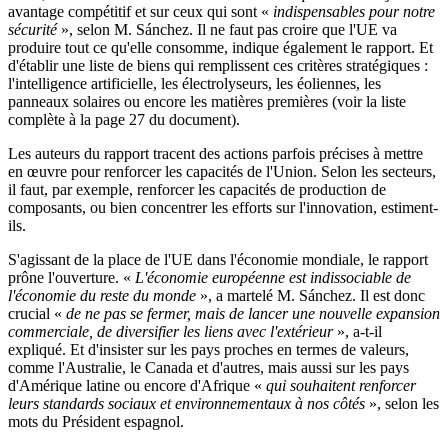
avantage compétitif et sur ceux qui sont «
indispensables pour notre
sécurité
», selon M. Sánchez. Il ne faut pas croire que l'UE va
produire tout ce qu'elle consomme, indique également le rapport. Et
d'établir une liste de biens qui remplissent ces critères stratégiques :
l'intelligence artificielle, les électrolyseurs, les éoliennes, les
panneaux solaires ou encore les matières premières (voir la liste
complète à la page 27 du document).
Les auteurs du rapport tracent des actions parfois précises à mettre
en œuvre pour renforcer les capacités de l'Union. Selon les secteurs,
il faut, par exemple, renforcer les capacités de production de
composants, ou bien concentrer les efforts sur l'innovation, estiment-
ils.
S'agissant de la place de l'UE dans l'économie mondiale, le rapport
prône l'ouverture. «
L'économie européenne est indissociable de
l'économie du reste du monde
», a martelé M. Sánchez. Il est donc
crucial «
de ne pas se fermer, mais de lancer une nouvelle expansion
commerciale, de diversifier les liens avec l'extérieur
», a-t-il
expliqué. Et d'insister sur les pays proches en termes de valeurs,
comme l'Australie, le Canada et d'autres, mais aussi sur les pays
d'Amérique latine ou encore d'Afrique «
qui souhaitent renforcer
leurs standards sociaux et environnementaux à nos côtés
», selon les
mots du Président espagnol.