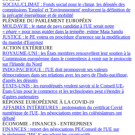
SOCIAL/CLIMAT :
Fonds social pour le climat, les députés des
commissions 'Emploi' et 'Environnement' renforcent la définition de
la précarité énergétique et de mobilité
PLÉNIÈRE DU PARLEMENT EUROPÉEN
MOLDAVIE :
le statut de pays candidat à l'UE serait notre
«
phare
» pour nous guider dans la tempête, estime Maia Sandu
JUSTICE :
le PE votera en procédure d'urgence sur la modification
du mandat d'Eurojust
ACTION EXTÉRIEURE
ROYAUME-UNI :
les États membres renouvellent leur soutien à la
Commission européenne dans le contentieux à venir sur le protocole
sur l'Irlande du Nord
INDO-PACIFIQUE :
l'UE doit promouvoir ses valeurs
démocratiques dans ses relations avec les pays de l'Indo-pacifique,
d'après les députés
ÉTATS-UNIS :
les eurodéputés veulent savoir si le Conseil UE-
États-Unis pour le commerce et les technologies peut s'étendre à
d'autres partenaires
RÉPONSE EUROPÉENNE À LA COVID-19
AFFAIRES INTÉRIEURES :
prolongation du certificat Covid
numérique de l'UE, les négociations entre les colégislateurs ont
débuté
ÉCONOMIE - FINANCES - ENTREPRISES
FINANCES :
report des négociations PE/Conseil de l'UE sur
le règlement ‘MiCA’ encadrant les cryptoactifs