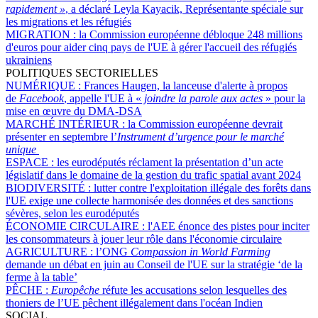
rapidement »
, a déclaré Leyla Kayacik, Représentante spéciale sur
les migrations et les réfugiés
MIGRATION :
la Commission européenne débloque 248 millions
d'euros pour aider cinq pays de l'UE à gérer l'accueil des réfugiés
ukrainiens
POLITIQUES SECTORIELLES
NUMÉRIQUE :
Frances Haugen, la lanceuse d'alerte à propos
de
Facebook
, appelle l'UE à «
joindre la parole aux actes
» pour la
mise en œuvre du DMA-DSA
MARCHÉ INTÉRIEUR :
la Commission européenne devrait
présenter en septembre l’
Instrument d’urgence pour le marché
unique
ESPACE :
les eurodéputés réclament la présentation d’un acte
législatif dans le domaine de la gestion du trafic spatial avant 2024
BIODIVERSITÉ :
lutter contre l'exploitation illégale des forêts dans
l'UE exige une collecte harmonisée des données et des sanctions
sévères, selon les eurodéputés
ÉCONOMIE CIRCULAIRE :
l'AEE énonce des pistes pour inciter
les consommateurs à jouer leur rôle dans l'économie circulaire
AGRICULTURE :
l’ONG
Compassion in World Farming
demande un débat en juin au Conseil de l'UE sur la stratégie ‘de la
ferme à la table’
PÊCHE :
Europêche
réfute les accusations selon lesquelles des
thoniers de l’UE pêchent illégalement dans l'océan Indien
SOCIAL