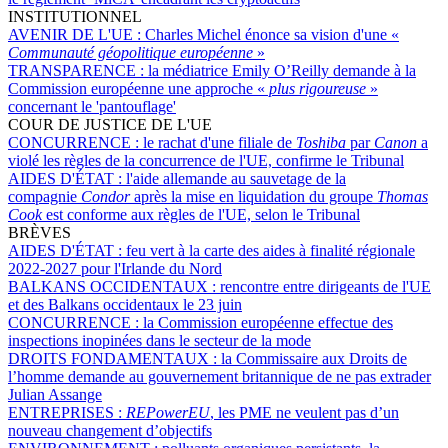
INSTITUTIONNEL
AVENIR DE L'UE :
Charles Michel énonce sa vision d'une «
Communauté géopolitique européenne
»
TRANSPARENCE :
la médiatrice Emily O’Reilly demande à la
Commission européenne une approche «
plus rigoureuse
»
concernant le 'pantouflage'
COUR DE JUSTICE DE L'UE
CONCURRENCE :
le rachat d'une filiale de
Toshiba
par
Canon
a
violé les règles de la concurrence de l'UE, confirme le Tribunal
AIDES D'ÉTAT :
l'aide allemande au sauvetage de la
compagnie
Condor
après la mise en liquidation du groupe
Thomas
Cook
est conforme aux règles de l'UE, selon le Tribunal
BRÈVES
AIDES D'ÉTAT :
feu vert à la carte des aides à finalité régionale
2022-2027 pour l'Irlande du Nord
BALKANS OCCIDENTAUX :
rencontre entre dirigeants de l'UE
et des Balkans occidentaux le 23 juin
CONCURRENCE :
la Commission européenne effectue des
inspections inopinées dans le secteur de la mode
DROITS FONDAMENTAUX :
la Commissaire aux Droits de
l’homme demande au gouvernement britannique de ne pas extrader
Julian Assange
ENTREPRISES :
REPowerEU
, les PME ne veulent pas d’un
nouveau changement d’objectifs