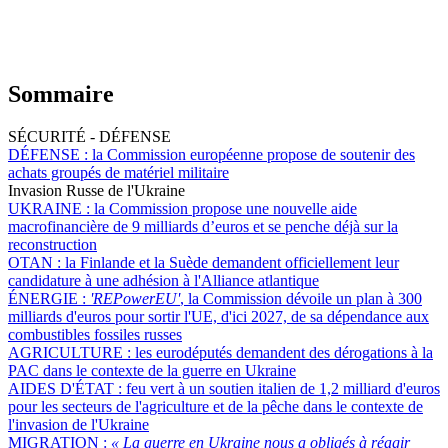
Sommaire
SÉCURITÉ - DÉFENSE
DÉFENSE :
la Commission européenne propose de soutenir des
achats groupés de matériel militaire
Invasion Russe de l'Ukraine
UKRAINE :
la Commission propose une nouvelle aide
macrofinancière de 9 milliards d’euros et se penche déjà sur la
reconstruction
OTAN :
la Finlande et la Suède demandent officiellement leur
candidature à une adhésion à l'Alliance atlantique
ÉNERGIE :
'REPowerEU'
, la Commission dévoile un plan à 300
milliards d'euros pour sortir l'UE, d'ici 2027, de sa dépendance aux
combustibles fossiles russes
AGRICULTURE :
les eurodéputés demandent des dérogations à la
PAC dans le contexte de la guerre en Ukraine
AIDES D'ÉTAT :
feu vert à un soutien italien de 1,2 milliard d'euros
pour les secteurs de l'agriculture et de la pêche dans le contexte de
l'invasion de l'Ukraine
MIGRATION :
« La guerre en Ukraine nous a obligés à réagir