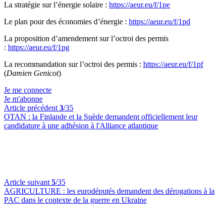
La stratégie sur l’énergie solaire :
https://aeur.eu/f/1pe
Le plan pour des économies d’énergie :
https://aeur.eu/f/1pd
La proposition d’amendement sur l’octroi des permis
:
https://aeur.eu/f/1pg
La recommandation sur l’octroi des permis :
https://aeur.eu/f/1pf
(
Damien Genicot
)
Je me connecte
Je m'abonne
Article précédent
3
/35
OTAN :
la Finlande et la Suède demandent officiellement leur
candidature à une adhésion à l'Alliance atlantique
Article suivant
5
/35
AGRICULTURE :
les eurodéputés demandent des dérogations à la
PAC dans le contexte de la guerre en Ukraine