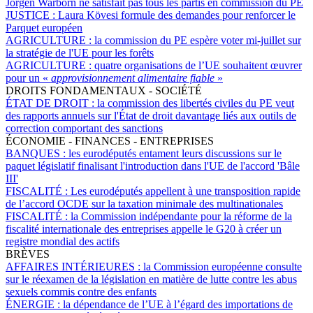
Jörgen Warborn ne satisfait pas tous les partis en commission du PE
JUSTICE :
Laura Kövesi formule des demandes pour renforcer le
Parquet européen
AGRICULTURE :
la commission du PE espère voter mi-juillet sur
la stratégie de l'UE pour les forêts
AGRICULTURE :
quatre organisations de l’UE souhaitent œuvrer
pour un «
approvisionnement alimentaire fiable
»
DROITS FONDAMENTAUX - SOCIÉTÉ
ÉTAT DE DROIT :
la commission des libertés civiles du PE veut
des rapports annuels sur l'État de droit davantage liés aux outils de
correction comportant des sanctions
ÉCONOMIE - FINANCES - ENTREPRISES
BANQUES :
les eurodéputés entament leurs discussions sur le
paquet législatif finalisant l'introduction dans l'UE de l'accord 'Bâle
III'
FISCALITÉ :
Les eurodéputés appellent à une transposition rapide
de l’accord OCDE sur la taxation minimale des multinationales
FISCALITÉ :
la Commission indépendante pour la réforme de la
fiscalité internationale des entreprises appelle le G20 à créer un
registre mondial des actifs
BRÈVES
AFFAIRES INTÉRIEURES :
la Commission européenne consulte
sur le réexamen de la législation en matière de lutte contre les abus
sexuels commis contre des enfants
ÉNERGIE :
la dépendance de l’UE à l’égard des importations de