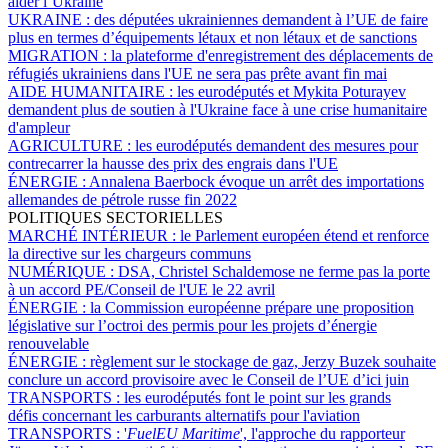
aider l’Ukraine
UKRAINE :
des députées ukrainiennes demandent à l’UE de faire
plus en termes d’équipements létaux et non létaux et de sanctions
MIGRATION :
la plateforme d'enregistrement des déplacements de
réfugiés ukrainiens dans l'UE ne sera pas prête avant fin mai
AIDE HUMANITAIRE :
les eurodéputés et Mykita Poturayev
demandent plus de soutien à l'Ukraine face à une crise humanitaire
d'ampleur
AGRICULTURE :
les eurodéputés demandent des mesures pour
contrecarrer la hausse des prix des engrais dans l'UE
ÉNERGIE :
Annalena Baerbock évoque un arrêt des importations
allemandes de pétrole russe fin 2022
POLITIQUES SECTORIELLES
MARCHÉ INTÉRIEUR :
le Parlement européen étend et renforce
la directive sur les chargeurs communs
NUMÉRIQUE :
DSA, Christel Schaldemose ne ferme pas la porte
à un accord PE/Conseil de l'UE le 22 avril
ÉNERGIE :
la Commission européenne prépare une proposition
législative sur l’octroi des permis pour les projets d’énergie
renouvelable
ÉNERGIE :
règlement sur le stockage de gaz, Jerzy Buzek souhaite
conclure un accord provisoire avec le Conseil de l’UE d’ici juin
TRANSPORTS :
les eurodéputés font le point sur les grands
défis concernant les carburants alternatifs pour l'aviation
TRANSPORTS :
'
FuelEU Maritime
', l'approche du rapporteur