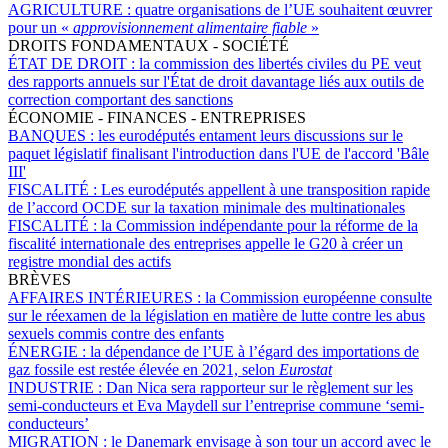
AGRICULTURE :
quatre organisations de l’UE souhaitent œuvrer
pour un «
approvisionnement alimentaire fiable
»
DROITS FONDAMENTAUX - SOCIÉTÉ
ÉTAT DE DROIT :
la commission des libertés civiles du PE veut
des rapports annuels sur l'État de droit davantage liés aux outils de
correction comportant des sanctions
ÉCONOMIE - FINANCES - ENTREPRISES
BANQUES :
les eurodéputés entament leurs discussions sur le
paquet législatif finalisant l'introduction dans l'UE de l'accord 'Bâle
III'
FISCALITÉ :
Les eurodéputés appellent à une transposition rapide
de l’accord OCDE sur la taxation minimale des multinationales
FISCALITÉ :
la Commission indépendante pour la réforme de la
fiscalité internationale des entreprises appelle le G20 à créer un
registre mondial des actifs
BRÈVES
AFFAIRES INTÉRIEURES :
la Commission européenne consulte
sur le réexamen de la législation en matière de lutte contre les abus
sexuels commis contre des enfants
ÉNERGIE :
la dépendance de l’UE à l’égard des importations de
gaz fossile est restée élevée en 2021, selon
Eurostat
INDUSTRIE :
Dan Nica sera rapporteur sur le règlement sur les
semi-conducteurs et Eva Maydell sur l’entreprise commune ‘semi-
conducteurs’
MIGRATION :
le Danemark envisage à son tour un accord avec le