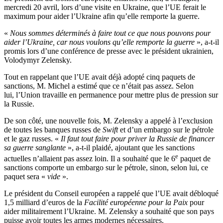
mercredi 20 avril, lors d’une visite en Ukraine, que l’UE ferait le
maximum pour aider l’Ukraine afin qu’elle remporte la guerre.
«
Nous sommes déterminés à faire tout ce que nous pouvons pour
aider l’Ukraine, car nous voulons qu’elle remporte la guerre
», a-t-il
promis lors d’une conférence de presse avec le président ukrainien,
Volodymyr Zelensky.
Tout en rappelant que l’UE avait déjà adopté cinq paquets de
sanctions, M. Michel a estimé que ce n’était pas assez. Selon
lui, l’Union travaille en permanence pour mettre plus de pression sur
la Russie.
De son côté, une nouvelle fois, M. Zelensky a appelé à l’exclusion
de toutes les banques russes de
Swift
et d’un embargo sur le pétrole
et le gaz russes. «
Il faut tout faire pour priver la Russie de financer
sa guerre sanglante
», a-t-il plaidé, ajoutant que les sanctions
e
actuelles n’allaient pas assez loin. Il a souhaité que le 6
paquet de
sanctions comporte un embargo sur le pétrole, sinon, selon lui, ce
paquet sera «
vide
».
Le président du Conseil européen a rappelé que l’UE avait débloqué
1,5 milliard d’euros de la
Facilité européenne pour la Paix
pour
aider militairement l’Ukraine. M. Zelensky a souhaité que son pays
puisse avoir toutes les armes modernes nécessaires.