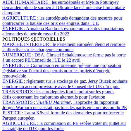
AIDE HUMANITAIRE :
les eurodéputés et Mykita Poturayev
demandent plus de soutien à l'Ukraine face à une crise humanitaire
d'ampleur
AGRICULTURE :
les eurodéputés demandent des mesures pour
contrecarrer la hausse des prix des engrais dans l'UE
ÉNERGIE :
Annalena Baerbock évoque un arrêt des importations
allemandes de pétrole russe fin 2022
POLITIQUES SECTORIELLES
MARCHÉ INTÉRIEUR :
le Parlement européen étend et renforce
la directive sur les chargeurs communs
NUMÉRIQUE :
DSA, Christel Schaldemose ne ferme pas la porte
à un accord PE/Conseil de l'UE le 22 avril
ÉNERGIE :
la Commission européenne prépare une proposition
législative sur l’octroi des permis pour les projets d’énergie
renouvelable
ÉNERGIE :
règlement sur le stockage de gaz, Jerzy Buzek souhaite
conclure un accord provisoire avec le Conseil de l’UE d’ici juin
TRANSPORTS :
les eurodéputés font le point sur les grands
défis concernant les carburants alternatifs pour l'aviation
TRANSPORTS :
'
FuelEU Maritime
', l'approche du rapporteur
Jörgen Warborn ne satisfait pas tous les partis en commission du PE
JUSTICE :
Laura Kövesi formule des demandes pour renforcer le
Parquet européen
AGRICULTURE :
la commission du PE espère voter mi-juillet sur
la stratégie de l'UE pour les forêts