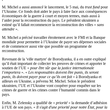
M. Michel a aussi annoncé le lancement, le 5 mai, du
trust fund
pour
l’Ukraine. Ce fonds doit aider le pays à faire face aux conséquences
économiques de la guerre à court et moyen termes, mais aussi à
l’aider pour la reconstruction du pays. Le président ukrainien a
estimé qu’il fallait recommencer la reconstruction des villes «
sans
attendre
».
M. Michel a précisé travailler étroitement avec le FMI et la Banque
mondiale pour permettre à l’Ukraine de payer ses dépenses sociales
et de commencer aussi vite que possible un programme de
reconstruction.
Revenant de la 'ville martyre' de Borodyanka, il a en outre expliqué
qu’il était important de collecter les preuves de crimes et apporter le
soutien de l’UE «
pour être sûr que la justice internationale
l’emportera
». «
Les responsables doivent être punis, ils seront
punis, ils doivent payer pour ce qu’ils ont fait
» à Borodyanka et
ailleurs en Ukraine, a prévenu M. Michel. Selon le président
ukrainien, l’UE et l’Ukraine vont coopérer pour enquêter sur les
crimes de guerre et les crimes contre l’humanité commis dans le
pays.
Enfin, M. Zelensky a qualifié de «
priorité
» la demande d’adhésion
à l’UE de son pays. «
Il s'agit d'une priorité pour notre État, pour la