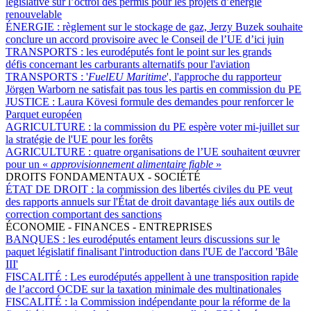
législative sur l’octroi des permis pour les projets d’énergie
renouvelable
ÉNERGIE :
règlement sur le stockage de gaz, Jerzy Buzek souhaite
conclure un accord provisoire avec le Conseil de l’UE d’ici juin
TRANSPORTS :
les eurodéputés font le point sur les grands
défis concernant les carburants alternatifs pour l'aviation
TRANSPORTS :
'
FuelEU Maritime
', l'approche du rapporteur
Jörgen Warborn ne satisfait pas tous les partis en commission du PE
JUSTICE :
Laura Kövesi formule des demandes pour renforcer le
Parquet européen
AGRICULTURE :
la commission du PE espère voter mi-juillet sur
la stratégie de l'UE pour les forêts
AGRICULTURE :
quatre organisations de l’UE souhaitent œuvrer
pour un «
approvisionnement alimentaire fiable
»
DROITS FONDAMENTAUX - SOCIÉTÉ
ÉTAT DE DROIT :
la commission des libertés civiles du PE veut
des rapports annuels sur l'État de droit davantage liés aux outils de
correction comportant des sanctions
ÉCONOMIE - FINANCES - ENTREPRISES
BANQUES :
les eurodéputés entament leurs discussions sur le
paquet législatif finalisant l'introduction dans l'UE de l'accord 'Bâle
III'
FISCALITÉ :
Les eurodéputés appellent à une transposition rapide
de l’accord OCDE sur la taxation minimale des multinationales
FISCALITÉ :
la Commission indépendante pour la réforme de la