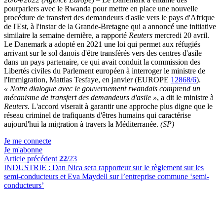
pourparlers avec le Rwanda pour mettre en place une nouvelle
procédure de transfert des demandeurs d'asile vers le pays d'Afrique
de l'Est, à l'instar de la Grande-Bretagne qui a annoncé une initiative
similaire la semaine dernière, a rapporté
Reuters
mercredi 20 avril.
Le Danemark a adopté en 2021 une loi qui permet aux réfugiés
arrivant sur le sol danois d'être transférés vers des centres d'asile
dans un pays partenaire, ce qui avait conduit la commission des
Libertés civiles du Parlement européen à interroger le ministre de
l'Immigration, Mattias Tesfaye, en janvier (EUROPE
12868/6
).
« Notre dialogue avec le gouvernement rwandais comprend un
mécanisme de transfert des demandeurs d'asile »
, a dit le ministre à
Reuters
. L'accord viserait à garantir une approche plus digne que le
réseau criminel de trafiquants d'êtres humains qui caractérise
aujourd'hui la migration à travers la Méditerranée.
(SP)
Je me connecte
Je m'abonne
Article précédent
22
/23
INDUSTRIE :
Dan Nica sera rapporteur sur le règlement sur les
semi-conducteurs et Eva Maydell sur l’entreprise commune ‘semi-
conducteurs’