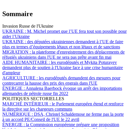
Sommaire
Invasion Russe de l'Ukraine
UKRAINE :
M. Michel promet que l’UE fera tout son possible pour
aider l’Ukraine
UKRAINE :
des députées ukrainiennes demandent à l’UE de faire
plus en termes d’équipements létaux et non létaux et de sanctions
MIGRATION :
la plateforme d'enregistrement des déplacements de
réfugiés ukrainiens dans l'UE ne sera pas prête avant fin mai
AIDE HUMANITAIRE :
les eurodéputés et Mykita Poturayev
demandent plus de soutien à l'Ukraine face à une crise humanitaire
d'ampleur
AGRICULTURE :
les eurodéputés demandent des mesures pour
contrecarrer la hausse des prix des engrais dans l'UE
ÉNERGIE :
Annalena Baerbock évoque un arrêt des importations
allemandes de pétrole russe fin 2022
POLITIQUES SECTORIELLES
MARCHÉ INTÉRIEUR :
le Parlement européen étend et renforce
la directive sur les chargeurs communs
NUMÉRIQUE :
DSA, Christel Schaldemose ne ferme pas la porte
à un accord PE/Conseil de l'UE le 22 avril
ÉNERGIE :
la Commission européenne prépare une proposition