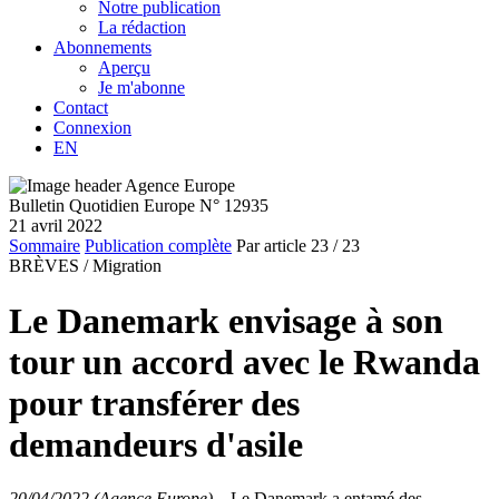
Notre publication
La rédaction
Abonnements
Aperçu
Je m'abonne
Contact
Connexion
EN
Bulletin Quotidien Europe N° 12935
21 avril 2022
Sommaire
Publication complète
Par article
23
/ 23
BRÈVES /
Migration
Le Danemark envisage à son
tour un accord avec le Rwanda
pour transférer des
demandeurs d'asile
20/04/2022 (Agence Europe)
–
Le Danemark a entamé des