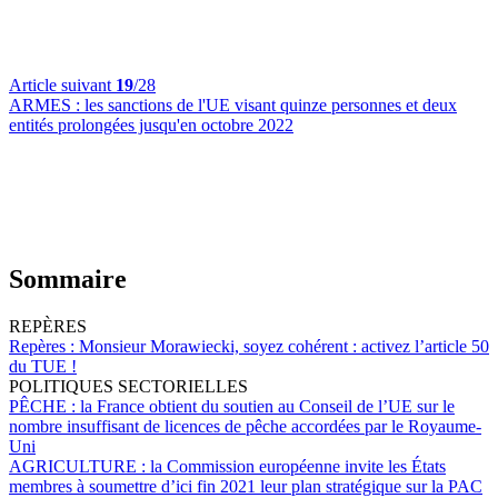
Article suivant
19
/28
ARMES :
les sanctions de l'UE visant quinze personnes et deux
entités prolongées jusqu'en octobre 2022
Sommaire
REPÈRES
Repères :
Monsieur Morawiecki, soyez cohérent : activez l’article 50
du TUE !
POLITIQUES SECTORIELLES
PÊCHE :
la France obtient du soutien au Conseil de l’UE sur le
nombre insuffisant de licences de pêche accordées par le Royaume-
Uni
AGRICULTURE :
la Commission européenne invite les États
membres à soumettre d’ici fin 2021 leur plan stratégique sur la PAC