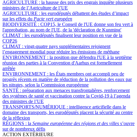
AGRICULTURE :
la hausse des prix des engrais inquiète plusieurs
ministres de l’Agriculture de l’UE
AGRICULTURE :
les eurodéputés débattent des études d’impact
sur les effets du
Pacte vert européen
BIODIVERSITÉ :
COP15, le Conseil de l'UE donne son feu vert à
l'approbation, au nom de l'UE, de la 'déclaration de Kunming'
CLIMAT :
les eurodéputés finalisent leur position en vue de la
COP26
CLIMAT :
vingt-quatre pays supplémentaires rejoignent
l’engagement mondial pour réduire les émissions de méthane
ENVIRONNEMENT :
la position que défendra l'UE à la septième
réunion des parties à la Convention d'Aarhus est formellement
arrêtée
ENVIRONNEMENT :
les États membres ont accompli peu de
progrès récents en matière de réduction de la pollution des eaux par
les nitrates, selon la Commission européenne
SANTÉ :
préparation aux menaces transfrontalières, renforcement
des systèmes de santé et vaccination contre la Covid-19 à l’agenda
des ministres de l’UE
TRANSPORTS/NUMÉRIQUE :
intelligence articifielle dans le
domaine des transports, les eurodéputés placent la sécurité au centre
de la réflexion
RÉGIONS :
la
Semaine européenne des régions et des villes
s’ouvre
sur de nombreux défis
ACTION EXTÉRIEURE