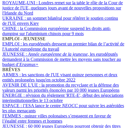
ROYAUME-UNI :
Londres remet sur la table le rôle de la Cour de
justice de l'UE, quelques jours avant de nouvelles propositions sur
l'Irlande du Nord
UKRAINE :
un sommet bilatéral pour réitérer le soutien continu
de l'UE envers Kiev
CHINE :
la Commission européenne suspend les droits anti-
dumping sur l'aluminium chinois pour 9 mois
EMPLOI - JEUNESSE
EMPLOI :
les eurodéputés dressent un premier bilan de l’activité de
l'Autorité européenne du travail
JEUNESSE :
Année européenne de la jeunesse
, les eurodéputés
demandent à la Commission de mettre les moyens sans toucher au
budget d’
Erasmus+
BRÈVES
ARMES :
les sanctions de l'UE visant quinze personnes et deux
entités prolongées jusqu'en octobre 2022
AVENIR DE L'UE :
la promotion du recyclage et la défense des
valeurs parmi les priorités énoncées par 10 000 jeunes Européens
ÉNERGIE :
révision du règlement 'RTE-E', début des négociations
interinstitutionnelles le 13 octobre
ESPACE :
l’ESA lance le centre
NEOCC
pour suivre les astéroïdes
les plus menaçants
FEMMES :
quinze villes polonaises s’engagent en faveur de
l’égalité entre femmes et hommes
JEUNESSE :
60 000 jeunes Européens pourront obtenir des titres