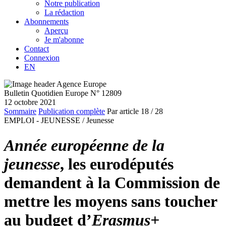
Notre publication
La rédaction
Abonnements
Aperçu
Je m'abonne
Contact
Connexion
EN
Bulletin Quotidien Europe N° 12809
12 octobre 2021
Sommaire
Publication complète
Par article
18
/ 28
EMPLOI - JEUNESSE /
Jeunesse
Année européenne de la
jeunesse
, les eurodéputés
demandent à la Commission de
mettre les moyens sans toucher
au budget d’
Erasmus+