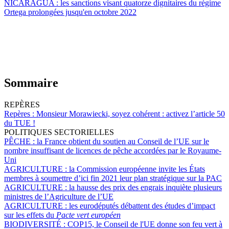
NICARAGUA :
les sanctions visant quatorze dignitaires du régime
Ortega prolongées jusqu'en octobre 2022
Sommaire
REPÈRES
Repères :
Monsieur Morawiecki, soyez cohérent : activez l’article 50
du TUE !
POLITIQUES SECTORIELLES
PÊCHE :
la France obtient du soutien au Conseil de l’UE sur le
nombre insuffisant de licences de pêche accordées par le Royaume-
Uni
AGRICULTURE :
la Commission européenne invite les États
membres à soumettre d’ici fin 2021 leur plan stratégique sur la PAC
AGRICULTURE :
la hausse des prix des engrais inquiète plusieurs
ministres de l’Agriculture de l’UE
AGRICULTURE :
les eurodéputés débattent des études d’impact
sur les effets du
Pacte vert européen
BIODIVERSITÉ :
COP15, le Conseil de l'UE donne son feu vert à