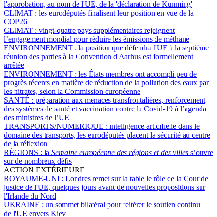
l'approbation, au nom de l'UE, de la 'déclaration de Kunming'
CLIMAT :
les eurodéputés finalisent leur position en vue de la
COP26
CLIMAT :
vingt-quatre pays supplémentaires rejoignent
l’engagement mondial pour réduire les émissions de méthane
ENVIRONNEMENT :
la position que défendra l'UE à la septième
réunion des parties à la Convention d'Aarhus est formellement
arrêtée
ENVIRONNEMENT :
les États membres ont accompli peu de
progrès récents en matière de réduction de la pollution des eaux par
les nitrates, selon la Commission européenne
SANTÉ :
préparation aux menaces transfrontalières, renforcement
des systèmes de santé et vaccination contre la Covid-19 à l’agenda
des ministres de l’UE
TRANSPORTS/NUMÉRIQUE :
intelligence articifielle dans le
domaine des transports, les eurodéputés placent la sécurité au centre
de la réflexion
RÉGIONS :
la
Semaine européenne des régions et des villes
s’ouvre
sur de nombreux défis
ACTION EXTÉRIEURE
ROYAUME-UNI :
Londres remet sur la table le rôle de la Cour de
justice de l'UE, quelques jours avant de nouvelles propositions sur
l'Irlande du Nord
UKRAINE :
un sommet bilatéral pour réitérer le soutien continu
de l'UE envers Kiev