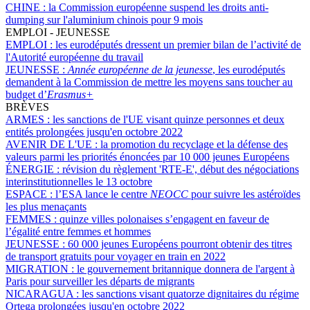
CHINE :
la Commission européenne suspend les droits anti-
dumping sur l'aluminium chinois pour 9 mois
EMPLOI - JEUNESSE
EMPLOI :
les eurodéputés dressent un premier bilan de l’activité de
l'Autorité européenne du travail
JEUNESSE :
Année européenne de la jeunesse
, les eurodéputés
demandent à la Commission de mettre les moyens sans toucher au
budget d’
Erasmus+
BRÈVES
ARMES :
les sanctions de l'UE visant quinze personnes et deux
entités prolongées jusqu'en octobre 2022
AVENIR DE L'UE :
la promotion du recyclage et la défense des
valeurs parmi les priorités énoncées par 10 000 jeunes Européens
ÉNERGIE :
révision du règlement 'RTE-E', début des négociations
interinstitutionnelles le 13 octobre
ESPACE :
l’ESA lance le centre
NEOCC
pour suivre les astéroïdes
les plus menaçants
FEMMES :
quinze villes polonaises s’engagent en faveur de
l’égalité entre femmes et hommes
JEUNESSE :
60 000 jeunes Européens pourront obtenir des titres
de transport gratuits pour voyager en train en 2022
MIGRATION :
le gouvernement britannique donnera de l'argent à
Paris pour surveiller les départs de migrants
NICARAGUA :
les sanctions visant quatorze dignitaires du régime
Ortega prolongées jusqu'en octobre 2022