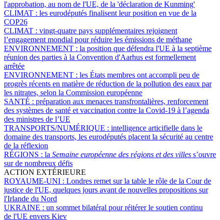
l'approbation, au nom de l'UE, de la 'déclaration de Kunming'
CLIMAT :
les eurodéputés finalisent leur position en vue de la
COP26
CLIMAT :
vingt-quatre pays supplémentaires rejoignent
l’engagement mondial pour réduire les émissions de méthane
ENVIRONNEMENT :
la position que défendra l'UE à la septième
réunion des parties à la Convention d'Aarhus est formellement
arrêtée
ENVIRONNEMENT :
les États membres ont accompli peu de
progrès récents en matière de réduction de la pollution des eaux par
les nitrates, selon la Commission européenne
SANTÉ :
préparation aux menaces transfrontalières, renforcement
des systèmes de santé et vaccination contre la Covid-19 à l’agenda
des ministres de l’UE
TRANSPORTS/NUMÉRIQUE :
intelligence articifielle dans le
domaine des transports, les eurodéputés placent la sécurité au centre
de la réflexion
RÉGIONS :
la
Semaine européenne des régions et des villes
s’ouvre
sur de nombreux défis
ACTION EXTÉRIEURE
ROYAUME-UNI :
Londres remet sur la table le rôle de la Cour de
justice de l'UE, quelques jours avant de nouvelles propositions sur
l'Irlande du Nord
UKRAINE :
un sommet bilatéral pour réitérer le soutien continu
de l'UE envers Kiev