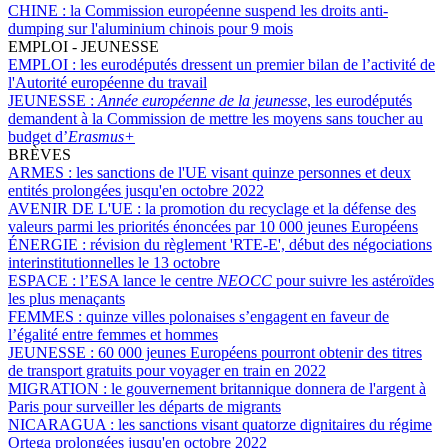
CHINE :
la Commission européenne suspend les droits anti-
dumping sur l'aluminium chinois pour 9 mois
EMPLOI - JEUNESSE
EMPLOI :
les eurodéputés dressent un premier bilan de l’activité de
l'Autorité européenne du travail
JEUNESSE :
Année européenne de la jeunesse
, les eurodéputés
demandent à la Commission de mettre les moyens sans toucher au
budget d’
Erasmus+
BRÈVES
ARMES :
les sanctions de l'UE visant quinze personnes et deux
entités prolongées jusqu'en octobre 2022
AVENIR DE L'UE :
la promotion du recyclage et la défense des
valeurs parmi les priorités énoncées par 10 000 jeunes Européens
ÉNERGIE :
révision du règlement 'RTE-E', début des négociations
interinstitutionnelles le 13 octobre
ESPACE :
l’ESA lance le centre
NEOCC
pour suivre les astéroïdes
les plus menaçants
FEMMES :
quinze villes polonaises s’engagent en faveur de
l’égalité entre femmes et hommes
JEUNESSE :
60 000 jeunes Européens pourront obtenir des titres
de transport gratuits pour voyager en train en 2022
MIGRATION :
le gouvernement britannique donnera de l'argent à
Paris pour surveiller les départs de migrants
NICARAGUA :
les sanctions visant quatorze dignitaires du régime
Ortega prolongées jusqu'en octobre 2022