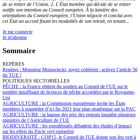
de se retirer de l’Union. 2. L’État membre qui décide de se retirer
notifie son intention au Conseil européen. À la lumière des
orientations du Conseil européen, l’Union négocie et conclut avec
cet État un accord fixant les modalités de son retrait, en tenant...
Je me connecte
Je m'abonne
Sommaire
REPÈRES
Repères :
Monsieur Morawiecki, soyez cohérent : activez l’article 50
du TUE !
POLITIQUES SECTORIELLES
PÊCHE :
la France obtient du soutien au Conseil de l’UE sur le
nombre insuffisant de licences de pêche accordées par le Royaume-
Uni
AGRICULTURE :
la Commission européenne invite les États
membres à soumettre d’ici fin 2021 leur plan stratégique sur la PAC
AGRICULTURE :
la hausse des prix des engrais inquiète plusieurs
ministres de l’Agriculture de l’UE
AGRICULTURE :
les eurodéputés débattent des études d’impact
sur les effets du
Pacte vert européen
BIODIVERSITÉ :
COP15, le Conseil de l'UE donne son feu vert à