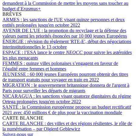
demandent à la Commission de mettre les moyens sans toucher au
budget d’
Erasmus+
BRÈVES
ARMES :
les sanctions de l'UE visant quinze personnes et deux
entités prolongées jusqu'en octobre 2022
AVENIR DE L'UE :
la promotion du recyclage et la défense des
valeurs parmi les priorités énoncées par 10 000 jeunes Européens
ÉNERGIE :
révision du règlement 'RTE-E', début des négociations
interinstitutionnelles le 13 octobre
ESPACE :
l’ESA lance le centre
NEOCC
pour suivre les astéroïdes
les plus menaçants
FEMMES :
quinze villes polonaises s’engagent en faveur de
l’égalité entre femmes et hommes
JEUNESSE :
60 000 jeunes Européens pourront obtenir des titres
de transport gratuits pour voyager en train en 2022
MIGRATION :
le gouvernement britannique donnera de l'argent à
Paris pour surveiller les départs de migrants
NICARAGUA :
les sanctions visant quatorze dignitaires du régime
Ortega prolongées jusqu'en octobre 2022
SANTÉ :
la Commission européenne propose un budget rectificatif
2021 avec 450 millions € de plus pour la vaccination mondiale
CARTE BLANCHE
CARTE BLANCHE :
des villes et des régions résilientes, le rôle de
la numérisation – par Olgierd Geblewicz
Suivez-nous sur