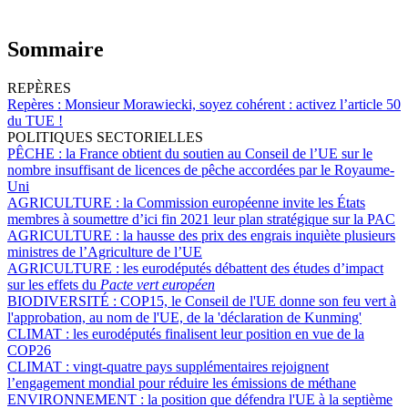
Sommaire
REPÈRES
Repères :
Monsieur Morawiecki, soyez cohérent : activez l’article 50
du TUE !
POLITIQUES SECTORIELLES
PÊCHE :
la France obtient du soutien au Conseil de l’UE sur le
nombre insuffisant de licences de pêche accordées par le Royaume-
Uni
AGRICULTURE :
la Commission européenne invite les États
membres à soumettre d’ici fin 2021 leur plan stratégique sur la PAC
AGRICULTURE :
la hausse des prix des engrais inquiète plusieurs
ministres de l’Agriculture de l’UE
AGRICULTURE :
les eurodéputés débattent des études d’impact
sur les effets du
Pacte vert européen
BIODIVERSITÉ :
COP15, le Conseil de l'UE donne son feu vert à
l'approbation, au nom de l'UE, de la 'déclaration de Kunming'
CLIMAT :
les eurodéputés finalisent leur position en vue de la
COP26
CLIMAT :
vingt-quatre pays supplémentaires rejoignent
l’engagement mondial pour réduire les émissions de méthane
ENVIRONNEMENT :
la position que défendra l'UE à la septième