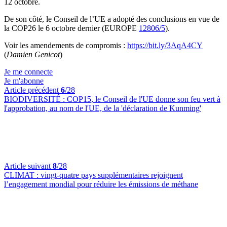
12 octobre.
De son côté, le Conseil de l’UE a adopté des conclusions en vue de
la COP26 le 6 octobre dernier (EUROPE
12806/5
).
Voir les amendements de compromis :
https://bit.ly/3AqA4CY
(
Damien Genicot
)
Je me connecte
Je m'abonne
Article précédent
6
/28
BIODIVERSITÉ :
COP15, le Conseil de l'UE donne son feu vert à
l'approbation, au nom de l'UE, de la 'déclaration de Kunming'
Article suivant
8
/28
CLIMAT :
vingt-quatre pays supplémentaires rejoignent
l’engagement mondial pour réduire les émissions de méthane