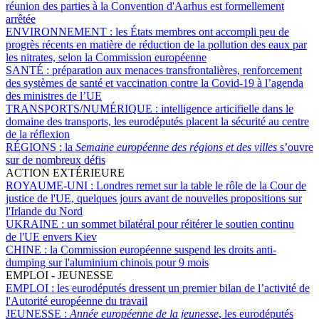
réunion des parties à la Convention d'Aarhus est formellement
arrêtée
ENVIRONNEMENT :
les États membres ont accompli peu de
progrès récents en matière de réduction de la pollution des eaux par
les nitrates, selon la Commission européenne
SANTÉ :
préparation aux menaces transfrontalières, renforcement
des systèmes de santé et vaccination contre la Covid-19 à l’agenda
des ministres de l’UE
TRANSPORTS/NUMÉRIQUE :
intelligence articifielle dans le
domaine des transports, les eurodéputés placent la sécurité au centre
de la réflexion
RÉGIONS :
la
Semaine européenne des régions et des villes
s’ouvre
sur de nombreux défis
ACTION EXTÉRIEURE
ROYAUME-UNI :
Londres remet sur la table le rôle de la Cour de
justice de l'UE, quelques jours avant de nouvelles propositions sur
l'Irlande du Nord
UKRAINE :
un sommet bilatéral pour réitérer le soutien continu
de l'UE envers Kiev
CHINE :
la Commission européenne suspend les droits anti-
dumping sur l'aluminium chinois pour 9 mois
EMPLOI - JEUNESSE
EMPLOI :
les eurodéputés dressent un premier bilan de l’activité de
l'Autorité européenne du travail
JEUNESSE :
Année européenne de la jeunesse
, les eurodéputés