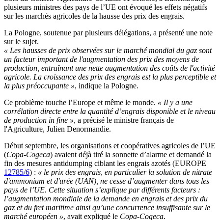
plusieurs ministres des pays de l’UE ont évoqué les effets négatifs
sur les marchés agricoles de la hausse des prix des engrais.
La Pologne, soutenue par plusieurs délégations, a présenté une note
sur le sujet.
« Les hausses de prix observées sur le marché mondial du gaz sont
un facteur important de l'augmentation des prix des moyens de
production, entraînant une nette augmentation des coûts de l'activité
agricole. La croissance des prix des engrais est la plus perceptible et
la plus préoccupante »
, indique la Pologne.
Ce problème touche l’Europe et même le monde.
« Il y a une
corrélation directe entre la quantité d’engrais disponible et le niveau
de production in fine »,
a précisé le ministre français de
l'Agriculture, Julien Denormandie.
Début septembre, les organisations et coopératives agricoles de l’UE
(
Copa-Cogeca
) avaient déjà tiré la sonnette d’alarme et demandé la
fin des mesures antidumping ciblant les engrais azotés (EUROPE
12785/6
) :
« le prix des engrais, en particulier la solution de nitrate
d'ammonium et d'urée (UAN), ne cesse d’augmenter dans tous les
pays de l’UE. Cette situation s’explique par différents facteurs :
l’augmentation mondiale de la demande en engrais et des prix du
gaz et du fret maritime ainsi qu’une concurrence insuffisante sur le
marché européen »
, avait expliqué le
Copa-Cogeca
.