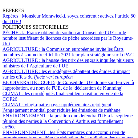
REPÈRES
Repères :
Monsieur Morawiecki, soyez cohérent : activez l’article 50
du TUE !
POLITIQUES SECTORIELLES
PÊCHE :
la France obtient du soutien au Conseil de l’UE sur le
nombre insuffisant de licences de pêche accordées par le Royaume-
Uni
AGRICULTURE :
la Commission européenne invite les États
membres à soumettre d’ici fin 2021 leur plan stratégique sur la PAC
AGRICULTURE :
la hausse des prix des engrais inquiète plusieurs
ministres de l’Agriculture de l’UE
AGRICULTURE :
les eurodéputés débattent des études d’impact
sur les effets du
Pacte vert européen
BIODIVERSITÉ :
COP15, le Conseil de l'UE donne son feu vert à
l'approbation, au nom de l'UE, de la 'déclaration de Kunming'
CLIMAT :
les eurodéputés finalisent leur position en vue de la
COP26
CLIMAT :
vingt-quatre pays supplémentaires rejoignent
l’engagement mondial pour réduire les émissions de méthane
ENVIRONNEMENT :
la position que défendra l'UE à la septième
réunion des parties à la Convention d'Aarhus est formellement
arrêtée
ENVIRONNEMENT :
les États membres ont accompli peu de
progrès récents en matière de réduction de la pollution des eaux par