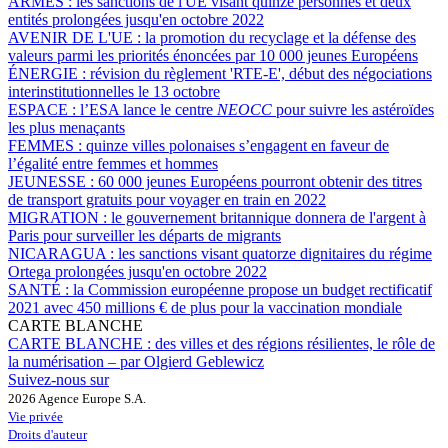
ARMES :
les sanctions de l'UE visant quinze personnes et deux
entités prolongées jusqu'en octobre 2022
AVENIR DE L'UE :
la promotion du recyclage et la défense des
valeurs parmi les priorités énoncées par 10 000 jeunes Européens
ÉNERGIE :
révision du règlement 'RTE-E', début des négociations
interinstitutionnelles le 13 octobre
ESPACE :
l’ESA lance le centre
NEOCC
pour suivre les astéroïdes
les plus menaçants
FEMMES :
quinze villes polonaises s’engagent en faveur de
l’égalité entre femmes et hommes
JEUNESSE :
60 000 jeunes Européens pourront obtenir des titres
de transport gratuits pour voyager en train en 2022
MIGRATION :
le gouvernement britannique donnera de l'argent à
Paris pour surveiller les départs de migrants
NICARAGUA :
les sanctions visant quatorze dignitaires du régime
Ortega prolongées jusqu'en octobre 2022
SANTÉ :
la Commission européenne propose un budget rectificatif
2021 avec 450 millions € de plus pour la vaccination mondiale
CARTE BLANCHE
CARTE BLANCHE :
des villes et des régions résilientes, le rôle de
la numérisation – par Olgierd Geblewicz
Suivez-nous sur
2026 Agence Europe S.A.
Vie privée
Droits d'auteur