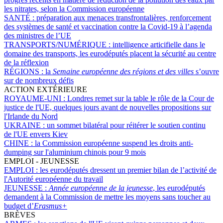
les nitrates, selon la Commission européenne
SANTÉ :
préparation aux menaces transfrontalières, renforcement
des systèmes de santé et vaccination contre la Covid-19 à l’agenda
des ministres de l’UE
TRANSPORTS/NUMÉRIQUE :
intelligence articifielle dans le
domaine des transports, les eurodéputés placent la sécurité au centre
de la réflexion
RÉGIONS :
la
Semaine européenne des régions et des villes
s’ouvre
sur de nombreux défis
ACTION EXTÉRIEURE
ROYAUME-UNI :
Londres remet sur la table le rôle de la Cour de
justice de l'UE, quelques jours avant de nouvelles propositions sur
l'Irlande du Nord
UKRAINE :
un sommet bilatéral pour réitérer le soutien continu
de l'UE envers Kiev
CHINE :
la Commission européenne suspend les droits anti-
dumping sur l'aluminium chinois pour 9 mois
EMPLOI - JEUNESSE
EMPLOI :
les eurodéputés dressent un premier bilan de l’activité de
l'Autorité européenne du travail
JEUNESSE :
Année européenne de la jeunesse
, les eurodéputés
demandent à la Commission de mettre les moyens sans toucher au
budget d’
Erasmus+
BRÈVES