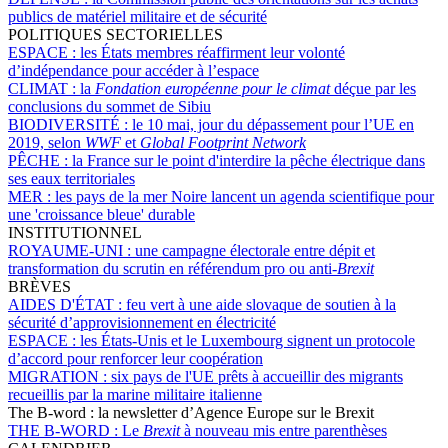
publics de matériel militaire et de sécurité
POLITIQUES SECTORIELLES
ESPACE :
les États membres réaffirment leur volonté
d’indépendance pour accéder à l’espace
CLIMAT :
la
Fondation européenne pour le climat
déçue par les
conclusions du sommet de Sibiu
BIODIVERSITÉ :
le 10 mai, jour du dépassement pour l’UE en
2019, selon
WWF
et
Global Footprint Network
PÊCHE :
la France sur le point d'interdire la pêche électrique dans
ses eaux territoriales
MER :
les pays de la mer Noire lancent un agenda scientifique pour
une 'croissance bleue' durable
INSTITUTIONNEL
ROYAUME-UNI :
une campagne électorale entre dépit et
transformation du scrutin en référendum pro ou anti-
Brexit
BRÈVES
AIDES D'ÉTAT :
feu vert à une aide slovaque de soutien à la
sécurité d’approvisionnement en électricité
ESPACE :
les États-Unis et le Luxembourg signent un protocole
d’accord pour renforcer leur coopération
MIGRATION :
six pays de l'UE prêts à accueillir des migrants
recueillis par la marine militaire italienne
The B-word : la newsletter d’Agence Europe sur le Brexit
THE B-WORD :
Le
Brexit
à nouveau mis entre parenthèses