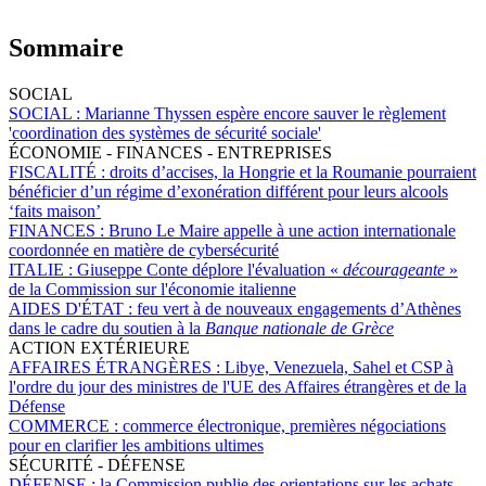
Sommaire
SOCIAL
SOCIAL :
Marianne Thyssen espère encore sauver le règlement
'coordination des systèmes de sécurité sociale'
ÉCONOMIE - FINANCES - ENTREPRISES
FISCALITÉ :
droits d’accises, la Hongrie et la Roumanie pourraient
bénéficier d’un régime d’exonération différent pour leurs alcools
‘faits maison’
FINANCES :
Bruno Le Maire appelle à une action internationale
coordonnée en matière de cybersécurité
ITALIE :
Giuseppe Conte déplore l'évaluation «
décourageante
»
de la Commission sur l'économie italienne
AIDES D'ÉTAT :
feu vert à de nouveaux engagements d’Athènes
dans le cadre du soutien à la
Banque nationale de Grèce
ACTION EXTÉRIEURE
AFFAIRES ÉTRANGÈRES :
Libye, Venezuela, Sahel et CSP à
l'ordre du jour des ministres de l'UE des Affaires étrangères et de la
Défense
COMMERCE :
commerce électronique, premières négociations
pour en clarifier les ambitions ultimes
SÉCURITÉ - DÉFENSE
DÉFENSE :
la Commission publie des orientations sur les achats