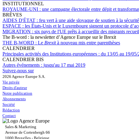
INSTITUTIONNEL
ROYAUME-UNI :
une campagne électorale entre dépit et transforma
BRÈVES
AIDES D'ÉTAT :
feu vert à une aide slovaque de soutien à la sécurit
ESPACE :
les États-Unis et le Luxembourg signent un protocole d’ac
MIGRATION :
six pays de l'UE prêts à accueillir des migrants recueil
The B-word : la newsletter d’Agence Europe sur le Brexit
THE B-WORD :
Le
Brexit
à nouveau mis entre parenthèses
CALENDRIER
Principales activités des Institutions européennes :
du 13/05 au 19/05
CALENDRIER BIS
Autres événements :
jusqu'au 17 mai 2019
Suivez-nous sur
2026 Agence Europe S.A.
Vie privée
Droits d'auteur
Notre publication
Abonnements
Société
Rédaction
Contact
Sales & Marketing
Avenue de Cortenbergh 66
1000 Bruxelles - Belgique