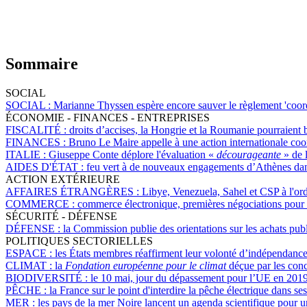
Sommaire
SOCIAL
SOCIAL :
Marianne Thyssen espère encore sauver le règlement 'coordi
ÉCONOMIE - FINANCES - ENTREPRISES
FISCALITÉ :
droits d’accises, la Hongrie et la Roumanie pourraient b
FINANCES :
Bruno Le Maire appelle à une action internationale coo
ITALIE :
Giuseppe Conte déplore l'évaluation «
décourageante
» de 
AIDES D'ÉTAT :
feu vert à de nouveaux engagements d’Athènes dans
ACTION EXTÉRIEURE
AFFAIRES ÉTRANGÈRES :
Libye, Venezuela, Sahel et CSP à l'ord
COMMERCE :
commerce électronique, premières négociations pour en
SÉCURITÉ - DÉFENSE
DÉFENSE :
la Commission publie des orientations sur les achats publi
POLITIQUES SECTORIELLES
ESPACE :
les États membres réaffirment leur volonté d’indépendance
CLIMAT :
la
Fondation européenne pour le climat
déçue par les con
BIODIVERSITÉ :
le 10 mai, jour du dépassement pour l’UE en 201
PÊCHE :
la France sur le point d'interdire la pêche électrique dans ses
MER :
les pays de la mer Noire lancent un agenda scientifique pour u