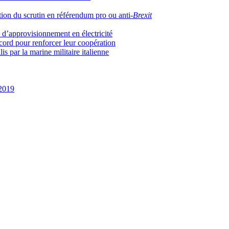
tion du scrutin en référendum pro ou anti-
Brexit
é d’approvisionnement en électricité
cord pour renforcer leur coopération
lis par la marine militaire italienne
/2019