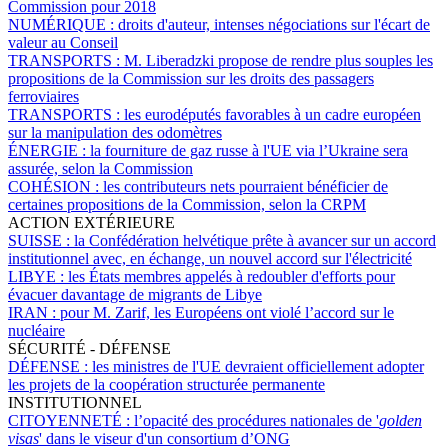
Commission pour 2018
NUMÉRIQUE :
droits d'auteur, intenses négociations sur l'écart de
valeur au Conseil
TRANSPORTS :
M. Liberadzki propose de rendre plus souples les
propositions de la Commission sur les droits des passagers
ferroviaires
TRANSPORTS :
les eurodéputés favorables à un cadre européen
sur la manipulation des odomètres
ÉNERGIE :
la fourniture de gaz russe à l'UE via l’Ukraine sera
assurée, selon la Commission
COHÉSION :
les contributeurs nets pourraient bénéficier de
certaines propositions de la Commission, selon la CRPM
ACTION EXTÉRIEURE
SUISSE :
la Confédération helvétique prête à avancer sur un accord
institutionnel avec, en échange, un nouvel accord sur l'électricité
LIBYE :
les États membres appelés à redoubler d'efforts pour
évacuer davantage de migrants de Libye
IRAN :
pour M. Zarif, les Européens ont violé l’accord sur le
nucléaire
SÉCURITÉ - DÉFENSE
DÉFENSE :
les ministres de l'UE devraient officiellement adopter
les projets de la coopération structurée permanente
INSTITUTIONNEL
CITOYENNETÉ :
l’opacité des procédures nationales de '
golden
visas
' dans le viseur d'un consortium d’ONG