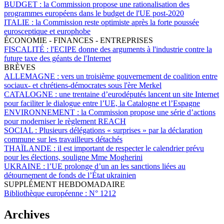
BUDGET :
la Commission propose une rationalisation des
programmes européens dans le budget de l'UE post-2020
ITALIE :
la Commission reste optimiste après la forte poussée
eurosceptique et europhobe
ÉCONOMIE - FINANCES - ENTREPRISES
FISCALITÉ :
l'ECIPE donne des arguments à l'industrie contre la
future taxe des géants de l'Internet
BRÈVES
ALLEMAGNE :
vers un troisième gouvernement de coalition entre
sociaux- et chrétiens-démocrates sous l'ère Merkel
CATALOGNE :
une trentaine d’eurodéputés lancent un site Internet
pour faciliter le dialogue entre l’UE, la Catalogne et l’Espagne
ENVIRONNEMENT :
la Commission propose une série d’actions
pour moderniser le règlement REACH
SOCIAL :
Plusieurs délégations « surprises » par la déclaration
commune sur les travailleurs détachés
THAÏLANDE :
il est important de respecter le calendrier prévu
pour les élections, souligne Mme Mogherini
UKRAINE :
l’UE prolonge d’un an les sanctions liées au
détournement de fonds de l’État ukrainien
SUPPLÉMENT HEBDOMADAIRE
Bibliothèque européenne :
N° 1212
Archives