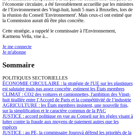
l’économie circulaire, a été favorablement accueillie par les ministres
de l’Environnement des Vingt-huit, lundi 5 mars à Bruxelles, lors de
la réunion du Conseil 'Environnement'. Mais ceux-ci ont estimé que
la Commission aurait dû être plus concrète.
Cette stratégie, a rappelé le commissaire à l'Environnement,
Karmenu Vella, vise à...
Je me connecte
Je m'abonne
Sommaire
POLITIQUES SECTORIELLES
ÉCONOMIE CIRCULAIRE :
la stratégie de l'UE sur les plastiques
est salutaire mais pas assez concrète, estiment les États membres
CLIMAT :
CO2 des voitures et camionnettes, l'ambition des Vingt-
huit tiraillée entre l’Accord de Paris et la compétitivité de l’industrie
AGRICULTURE :
les États membres insistent, une nouvelle fois,
sur la simplification et le caractère commun de la PAC
JUSTICE :
accord politique en vue au Conseil sur les règles visant à
lutter contre la fraude aux moyens de paiement autres que les
espèces
JUSTICE :
au PE, la commissaire Jourová défend les priorités de la