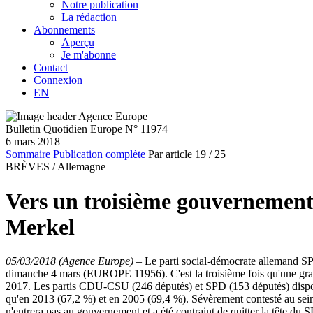
Notre publication
La rédaction
Abonnements
Aperçu
Je m'abonne
Contact
Connexion
EN
Bulletin Quotidien Europe N° 11974
6 mars 2018
Sommaire
Publication complète
Par article
19
/ 25
BRÈVES /
Allemagne
Vers un troisième gouvernement d
Merkel
05/03/2018 (Agence Europe)
–
Le parti social-démocrate allemand SP
dimanche 4 mars (EUROPE 11956). C'est la troisième fois qu'une grand
2017. Les partis CDU-CSU (246 députés) et SPD (153 députés) dispos
qu'en 2013 (67,2 %) et en 2005 (69,4 %). Sévèrement contesté au sein 
n'entrera pas au gouvernement et a été contraint de quitter la tête du