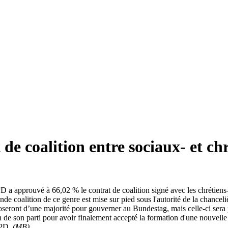
e coalition entre sociaux- et chr
D a approuvé à 66,02 % le contrat de coalition signé avec les chréti
e coalition de ce genre est mise sur pied sous l'autorité de la chancel
eront d’une majorité pour gouverner au Bundestag, mais celle-ci ser
de son parti pour avoir finalement accepté la formation d'une nouvelle 
 SPD.
(MB)