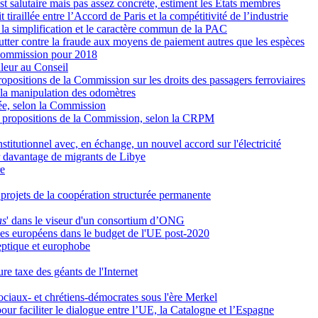
 est salutaire mais pas assez concrète, estiment les États membres
tiraillée entre l’Accord de Paris et la compétitivité de l’industrie
r la simplification et le caractère commun de la PAC
 lutter contre la fraude aux moyens de paiement autres que les espèces
a Commission pour 2018
aleur au Conseil
opositions de la Commission sur les droits des passagers ferroviaires
 la manipulation des odomètres
rée, selon la Commission
nes propositions de la Commission, selon la CRPM
stitutionnel avec, en échange, un nouvel accord sur l'électricité
r davantage de migrants de Libye
re
s projets de la coopération structurée permanente
as
' dans le viseur d'un consortium d’ONG
es européens dans le budget de l'UE post-2020
eptique et europhobe
re taxe des géants de l'Internet
ociaux- et chrétiens-démocrates sous l'ère Merkel
pour faciliter le dialogue entre l’UE, la Catalogne et l’Espagne