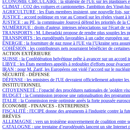
ÉCONOMIE CIRCULAIRE :
la stratégie de l'UE sur les plastiques
CLIMAT :
CO2 des voitures et camionnettes, l'ambition des Vingt-huit 
AGRICULTURE :
les États membres insistent, une nouvelle fois, su
JUSTICE :
accord politique en vue au Conseil sur les règles visant à
JUSTICE :
au PE, la commissaire Jourová défend les priorités de l
NUMÉRIQUE :
droits d'auteur, intenses négociations sur l'écart de v
TRANSPORTS :
M. Liberadzki propose de rendre plus souples les pr
TRANSPORTS :
les eurodéputés favorables à un cadre européen sur
ÉNERGIE :
la fourniture de gaz russe à l'UE via l’Ukraine sera assu
COHÉSION :
les contributeurs nets pourraient bénéficier de certai
ACTION EXTÉRIEURE
SUISSE :
la Confédération helvétique prête à avancer sur un accord in
LIBYE :
les États membres appelés à redoubler d'efforts pour évacue
IRAN :
pour M. Zarif, les Européens ont violé l’accord sur le nucléai
SÉCURITÉ - DÉFENSE
DÉFENSE :
les ministres de l'UE devraient officiellement adopter le
INSTITUTIONNEL
CITOYENNETÉ :
l’opacité des procédures nationales de '
golden vis
BUDGET :
la Commission propose une rationalisation des programm
ITALIE :
la Commission reste optimiste après la forte poussée eurosc
ÉCONOMIE - FINANCES - ENTREPRISES
FISCALITÉ :
l'ECIPE donne des arguments à l'industrie contre la futu
BRÈVES
ALLEMAGNE :
vers un troisième gouvernement de coalition entre s
CATALOGNE :
une trentaine d’eurodéputés lancent un site Internet 