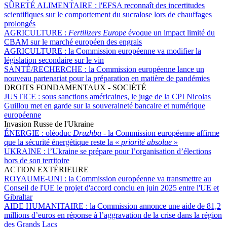
SÛRETÉ ALIMENTAIRE :
l'EFSA reconnaît des incertitudes
scientifiques sur le comportement du sucralose lors de chauffages
prolongés
AGRICULTURE :
Fertilizers Europe
évoque un impact limité du
CBAM sur le marché européen des engrais
AGRICULTURE :
la Commission européenne va modifier la
législation secondaire sur le vin
SANTÉ/RECHERCHE :
la Commission européenne lance un
nouveau partenariat pour la préparation en matière de pandémies
DROITS FONDAMENTAUX - SOCIÉTÉ
JUSTICE :
sous sanctions américaines, le juge de la CPI Nicolas
Guillou met en garde sur la souveraineté bancaire et numérique
européenne
Invasion Russe de l'Ukraine
ÉNERGIE :
oléoduc
Druzhba -
la Commission européenne affirme
que la sécurité énergétique reste la «
priorité absolue
»
UKRAINE :
l’Ukraine se prépare pour l’organisation d’élections
hors de son territoire
ACTION EXTÉRIEURE
ROYAUME-UNI :
la Commission européenne va transmettre au
Conseil de l'UE le projet d'accord conclu en juin 2025 entre l'UE et
Gibraltar
AIDE HUMANITAIRE :
la Commission annonce une aide de 81,2
millions d’euros en réponse à l’aggravation de la crise dans la région
des Grands Lacs