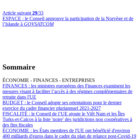
Article suivant
29
/33
ESPACE :
le Conseil approuve la participation de la Norvège et de
l’Islande à
GOVSATCOM
Sommaire
ÉCONOMIE - FINANCES - ENTREPRISES
FINANCES :
les ministres européens des Finances examinent les
mesures visant à faciliter l’accès à des régimes complémentaires de
retraite dans l'UE
BUDGET :
le Conseil adopte ses orientations pour le dernier
exercice du cadre financier pluriannuel 2021-2027
FISCALITÉ :
le Conseil de l’UE ajoute le Viêt Nam et les Îles
Turks-et-Caïcos à la liste 'noire' des juridictions non coopératives à
des fins fiscales
ÉCONOMIE :
les États membres de l'UE ont bénéficié d'environ
400 milliards d'euros dans le cadre du plan de relance post-Covid-19