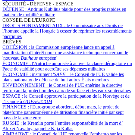
SÉCURITÉ - DÉFENSE - ESPACE
DÉFENSE :
Andrius Kubilius plaide pour des progrès rapides en
matière de mobilité militaire
CONSEIL DE L'EUROPE
DROITS FONDAMENTAUX :
le Commissaire aux Droits de
l’homme appelle la Hongrie à cesser de réprimer les rassemblements
pacifiques
BRÈVES
COHÉSION :
la Commission européenne lance un appel à
manifestation d'intérêt pour une assistance technique concernant le
'nouveau
Bauhaus
européen'
ÉCONOMIE :
l'Autriche autorisée à activer la clause dérogatoire du
Pacte de stabilité pour accroître ses dépenses militaires
ÉCONOMIE :
instrument '
SAFE
' - le Conseil de l'UE valide les
plans nationaux de défense de huit autres États membres
ENVIRONNEMENT :
le Conseil de l’UE entérine la directive
renforçant la protection des eaux de surface et des eaux souterraines
ESPACE :
le Conseil approuve la participation de la Norvège et de
l’Islande à
GOVSATCOM
FINANCES :
l'Eurogroupe abordera, début mars, le projet de
plateforme paneuropéenne de titrisation financière initié par sept
pays de la zone euro
RUSSIE :
le Kremlin porte l’entière responsabilité de la mort d’
Alexeï Navalny, rappelle Kaja Kallas
ZIMBABWE :
le Conseil de l'UE renouvelle l’embargo sur les