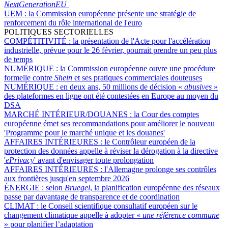
NextGenerationEU
UEM :
la Commission européenne présente une stratégie de
renforcement du rôle international de l'euro
POLITIQUES SECTORIELLES
COMPÉTITIVITÉ :
la présentation de l'Acte pour l'accélération
industrielle, prévue pour le 26 février, pourrait prendre un peu plus
de temps
NUMÉRIQUE :
la Commission européenne ouvre une procédure
formelle contre
Shein
et ses pratiques commerciales douteuses
NUMÉRIQUE :
en deux ans, 50 millions de décision «
abusives
»
des plateformes en ligne ont été contestées en Europe au moyen du
DSA
MARCHÉ INTÉRIEUR/DOUANES :
la Cour des comptes
européenne émet ses recommandations pour améliorer le nouveau
'Programme pour le marché unique et les douanes'
AFFAIRES INTÉRIEURES :
le Contrôleur européen de la
protection des données appelle à réviser la dérogation à la directive
'
ePrivacy
' avant d'envisager toute prolongation
AFFAIRES INTÉRIEURES :
l'Allemagne prolonge ses contrôles
aux frontières jusqu'en septembre 2026
ÉNERGIE :
selon
Bruegel
, la planification européenne des réseaux
passe par davantage de transparence et de coordination
CLIMAT :
le Conseil scientifique consultatif européen sur le
changement climatique appelle à adopter «
une référence commune
» pour planifier l’adaptation