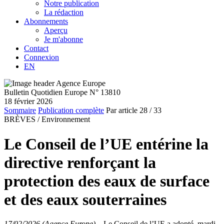
Notre publication
La rédaction
Abonnements
Aperçu
Je m'abonne
Contact
Connexion
EN
Bulletin Quotidien Europe N° 13810
18 février 2026
Sommaire
Publication complète
Par article
28
/ 33
BRÈVES /
Environnement
Le Conseil de l’UE entérine la
directive renforçant la
protection des eaux de surface
et des eaux souterraines
17/02/2026 (Agence Europe)
–
Le Conseil de l’UE a adopté, mardi