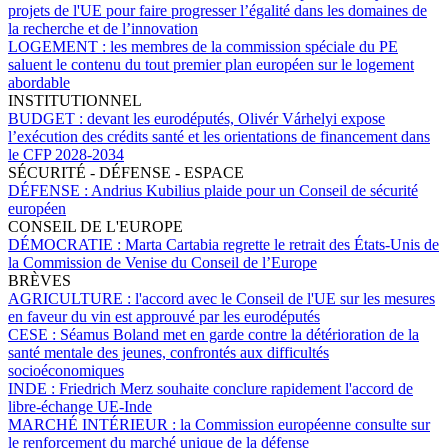
projets de l'UE pour faire progresser l’égalité dans les domaines de
la recherche et de l’innovation
LOGEMENT :
les membres de la commission spéciale du PE
saluent le contenu du tout premier plan européen sur le logement
abordable
INSTITUTIONNEL
BUDGET :
devant les eurodéputés, Olivér Várhelyi expose
l’exécution des crédits santé et les orientations de financement dans
le CFP 2028-2034
SÉCURITÉ - DÉFENSE - ESPACE
DÉFENSE :
Andrius Kubilius plaide pour un Conseil de sécurité
européen
CONSEIL DE L'EUROPE
DÉMOCRATIE :
Marta Cartabia regrette le retrait des États-Unis de
la Commission de Venise du Conseil de l’Europe
BRÈVES
AGRICULTURE :
l'accord avec le Conseil de l'UE sur les mesures
en faveur du vin est approuvé par les eurodéputés
CESE :
Séamus Boland met en garde contre la détérioration de la
santé mentale des jeunes, confrontés aux difficultés
socioéconomiques
INDE :
Friedrich Merz souhaite conclure rapidement l'accord de
libre-échange UE-Inde
MARCHÉ INTÉRIEUR :
la Commission européenne consulte sur
le renforcement du marché unique de la défense