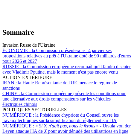
Sommaire
Invasion Russe de l'Ukraine
ÉCONOMIE :
la Commission présentera le 14 janvier ses
propositions relatives au prêt à l'Ukraine doté de 90 milliards d'euros
pour 2026 et 2027
RUSSIE :
la Commission européenne reconnaît qu'il faudra discuter
avec Vladimir Poutine, mais le moment n'est pas encore venu
ACTION EXTÉRIEURE
IRAN :
la Haute Représentante de l'UE menace le régime de
sanctions
CHINE :
la Commission européenne présente les conditions pour
une alternative aux droits compensateurs sur les véhicules
électriques chinois
POLITIQUES SECTORIELLES
NUMÉRIQUE :
la Présidence chypriote du Conseil ouvre les
travaux techniques sur la simplification du règlement sur l'IA
NUMÉRIQUE :
«
Si
X
n'agit pas, nous le ferons
» - Ursula von der
Leyen attaque l'IA de
X
pour avoir dénudé des utilisatrices en ligne