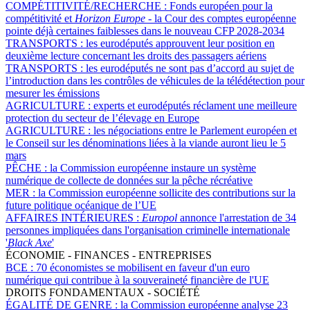
COMPÉTITIVITÉ/RECHERCHE :
Fonds européen pour la
compétitivité et
Horizon Europe
- la Cour des comptes européenne
pointe déjà certaines faiblesses dans le nouveau CFP 2028-2034
TRANSPORTS :
les eurodéputés approuvent leur position en
deuxième lecture concernant les droits des passagers aériens
TRANSPORTS :
les eurodéputés ne sont pas d’accord au sujet de
l’introduction dans les contrôles de véhicules de la télédétection pour
mesurer les émissions
AGRICULTURE :
experts et eurodéputés réclament une meilleure
protection du secteur de l’élevage en Europe
AGRICULTURE :
les négociations entre le Parlement européen et
le Conseil sur les dénominations liées à la viande auront lieu le 5
mars
PÊCHE :
la Commission européenne instaure un système
numérique de collecte de données sur la pêche récréative
MER :
la Commission européenne sollicite des contributions sur la
future politique océanique de l’UE
AFFAIRES INTÉRIEURES :
Europol
annonce l'arrestation de 34
personnes impliquées dans l'organisation criminelle internationale
'
Black Axe
'
ÉCONOMIE - FINANCES - ENTREPRISES
BCE :
70 économistes se mobilisent en faveur d'un euro
numérique qui contribue à la souveraineté financière de l'UE
DROITS FONDAMENTAUX - SOCIÉTÉ
ÉGALITÉ DE GENRE :
la Commission européenne analyse 23