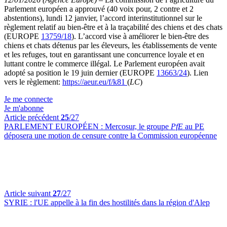
Parlement européen a approuvé (40 voix pour, 2 contre et 2
abstentions), lundi 12 janvier, l’accord interinstitutionnel sur le
règlement relatif au bien-être et à la traçabilité des chiens et des chats
(EUROPE
13759/18
). L’accord vise à améliorer le bien-être des
chiens et chats détenus par les éleveurs, les établissements de vente
et les refuges, tout en garantissant une concurrence loyale et en
luttant contre le commerce illégal. Le Parlement européen avait
adopté sa position le 19 juin dernier (EUROPE
13663/24
). Lien
vers le règlement:
https://aeur.eu/f/k81
(
LC
)
Je me connecte
Je m'abonne
Article précédent
25
/27
PARLEMENT EUROPÉEN :
Mercosur, le groupe
PfE
au PE
déposera une motion de censure contre la Commission européenne
Article suivant
27
/27
SYRIE :
l'UE appelle à la fin des hostilités dans la région d'Alep