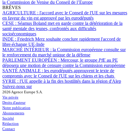
la Commission de Venise du Conseil de l’Europe
BRÈVES
AGRICULTURE :
l'accord avec le Conseil de l'UE sur les mesures
en faveur du vin est approuvé par les eurodéputés
CESE :
Séamus Boland met en garde contre la détérioration de la
santé mentale des jeunes, confrontés aux difficultés
socioéconomiques
INDE :
Friedrich Merz souhaite conclure rapidement l'accord de
libre-échange UE-Inde
MARCHÉ INTÉRIEUR :
la Commission européenne consulte sur
le renforcement du marché unique de la défense
PARLEMENT EUROPÉEN :
Mercosur, le groupe
PfE
au PE
déposera une motion de censure contre la Commission européenne
SANTÉ ANIMALE :
les eurodéputés approuvent le texte de
compromis avec le Conseil de l'UE sur les chiens et les chats
SYRIE :
l'UE appelle à la fin des hostilités dans la région d'Alep
Suivez-nous sur
2026 Agence Europe S.A.
Vie privée
Droits d'auteur
Notre publication
Abonnements
Société
Rédaction
Contact