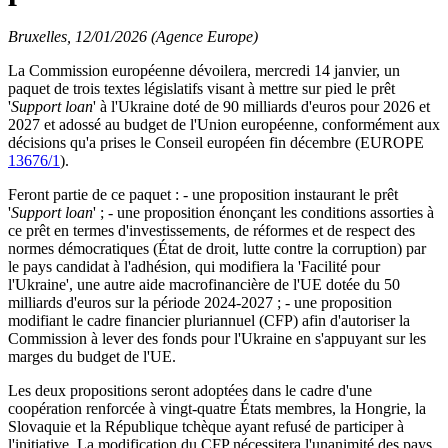
Bruxelles, 12/01/2026 (Agence Europe)
La Commission européenne dévoilera, mercredi 14 janvier, un
paquet de trois textes législatifs visant à mettre sur pied le prêt
'
Support loan
' à l'Ukraine doté de 90 milliards d'euros pour 2026 et
2027 et adossé au budget de l'Union européenne, conformément aux
décisions qu'a prises le Conseil européen fin décembre (EUROPE
13676/1
).
Feront partie de ce paquet : - une proposition instaurant le prêt
'
Support loan
' ; - une proposition énonçant les conditions assorties à
ce prêt en termes d'investissements, de réformes et de respect des
normes démocratiques (État de droit, lutte contre la corruption) par
le pays candidat à l'adhésion, qui modifiera la 'Facilité pour
l'Ukraine', une autre aide macrofinancière de l'UE dotée du 50
milliards d'euros sur la période 2024-2027 ; - une proposition
modifiant le cadre financier pluriannuel (CFP) afin d'autoriser la
Commission à lever des fonds pour l'Ukraine en s'appuyant sur les
marges du budget de l'UE.
Les deux propositions seront adoptées dans le cadre d'une
coopération renforcée à vingt-quatre États membres, la Hongrie, la
Slovaquie et la République tchèque ayant refusé de participer à
l'initiative. La modification du CFP nécessitera l'unanimité des pays