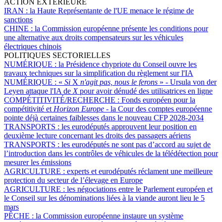
ACTION EXTÉRIEURE
IRAN :
la Haute Représentante de l'UE menace le régime de
sanctions
CHINE :
la Commission européenne présente les conditions pour
une alternative aux droits compensateurs sur les véhicules
électriques chinois
POLITIQUES SECTORIELLES
NUMÉRIQUE :
la Présidence chypriote du Conseil ouvre les
travaux techniques sur la simplification du règlement sur l'IA
NUMÉRIQUE :
«
Si
X
n'agit pas, nous le ferons
» - Ursula von der
Leyen attaque l'IA de
X
pour avoir dénudé des utilisatrices en ligne
COMPÉTITIVITÉ/RECHERCHE :
Fonds européen pour la
compétitivité et
Horizon Europe
- la Cour des comptes européenne
pointe déjà certaines faiblesses dans le nouveau CFP 2028-2034
TRANSPORTS :
les eurodéputés approuvent leur position en
deuxième lecture concernant les droits des passagers aériens
TRANSPORTS :
les eurodéputés ne sont pas d’accord au sujet de
l’introduction dans les contrôles de véhicules de la télédétection pour
mesurer les émissions
AGRICULTURE :
experts et eurodéputés réclament une meilleure
protection du secteur de l’élevage en Europe
AGRICULTURE :
les négociations entre le Parlement européen et
le Conseil sur les dénominations liées à la viande auront lieu le 5
mars
PÊCHE :
la Commission européenne instaure un système