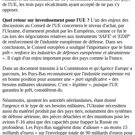
de l'UE, les trois pays récalcitrants ayant accepté de ne pas s'y
opposer.
Quel retour sur investissement pour l'UE ?
L'un des enjeux des
discussions au Conseil de l'UE concernera le niveau d'achat, par
l'Ukraine, d'armement produit par les Européens, comme ce fut le
cas lors des négociations relatives aux instruments '
SAFE
' et '
EDIP
'
de renforcement de l'industrie européenne de défense. Dans ses
conclusions, le Conseil européen a souligné l'importance que le futur
prêt «
renforce les industries de défenses européenne et ukrainienne
». Il s'agit d'un enjeu important pour des pays comme la France.
Dans un document transmis à la Commission et qu'
Agence Europe
a
parcouru, les Pays-Bas reconnaissent que l'industrie européenne est
en bonne position pour assumer une «
part significative
» des
besoins militaires ukrainiens. C'est «
légitime
», puisque l'UE
garantira le prêt, considèrent-ils.
Néanmoins, ajoutent les autorités néerlandaises, étant donné
l'urgence et le type de ses besoins militaires, l'Ukraine nécessitera
aussi du matériel produit par des pays tiers, notamment des systèmes
de défense aérienne, des pièces détachées et des munitions pour les
avions F-16 ainsi que des capacités pour frapper la Russie en
profondeur. Les Pays-Bas suggèrent donc d'allouer «
au moins 15
milliards d'euros
» sur l'enveloppe totale de 90 milliards d'euros pour