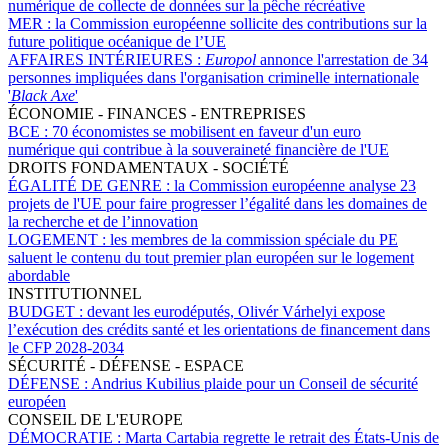
numérique de collecte de données sur la pêche récréative
MER :
la Commission européenne sollicite des contributions sur la
future politique océanique de l’UE
AFFAIRES INTÉRIEURES :
Europol
annonce l'arrestation de 34
personnes impliquées dans l'organisation criminelle internationale
'
Black Axe
'
ÉCONOMIE - FINANCES - ENTREPRISES
BCE :
70 économistes se mobilisent en faveur d'un euro
numérique qui contribue à la souveraineté financière de l'UE
DROITS FONDAMENTAUX - SOCIÉTÉ
ÉGALITÉ DE GENRE :
la Commission européenne analyse 23
projets de l'UE pour faire progresser l’égalité dans les domaines de
la recherche et de l’innovation
LOGEMENT :
les membres de la commission spéciale du PE
saluent le contenu du tout premier plan européen sur le logement
abordable
INSTITUTIONNEL
BUDGET :
devant les eurodéputés, Olivér Várhelyi expose
l’exécution des crédits santé et les orientations de financement dans
le CFP 2028-2034
SÉCURITÉ - DÉFENSE - ESPACE
DÉFENSE :
Andrius Kubilius plaide pour un Conseil de sécurité
européen
CONSEIL DE L'EUROPE
DÉMOCRATIE :
Marta Cartabia regrette le retrait des États-Unis de