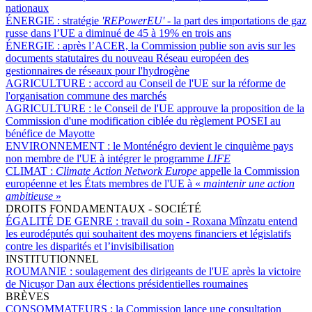
nationaux
ÉNERGIE :
stratégie
'REPowerEU' -
la part des importations de gaz
russe dans l’UE a diminué de 45 à 19% en trois ans
ÉNERGIE :
après l’ACER, la Commission publie son avis sur les
documents statutaires du nouveau Réseau européen des
gestionnaires de réseaux pour l'hydrogène
AGRICULTURE :
accord au Conseil de l'UE sur la réforme de
l'organisation commune des marchés
AGRICULTURE :
le Conseil de l'UE approuve la proposition de la
Commission d'une modification ciblée du règlement POSEI au
bénéfice de Mayotte
ENVIRONNEMENT :
le Monténégro devient le cinquième pays
non membre de l'UE à intégrer le programme
LIFE
CLIMAT :
Climate Action Network Europe
appelle la Commission
européenne et les États membres de l'UE à «
maintenir une action
ambitieuse
»
DROITS FONDAMENTAUX - SOCIÉTÉ
ÉGALITÉ DE GENRE :
travail du soin - Roxana Mînzatu entend
les eurodéputés qui souhaitent des moyens financiers et législatifs
contre les disparités et l’invisibilisation
INSTITUTIONNEL
ROUMANIE :
soulagement des dirigeants de l'UE après la victoire
de Nicușor Dan aux élections présidentielles roumaines
BRÈVES
CONSOMMATEURS :
la Commission lance une consultation