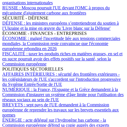
organisations internationales
RUSSIE :
Moscou poursuit l'UE devant l'OMC à propos du
mécanisme d'ajustement carbone aux frontières
SÉCURITÉ - DÉFENSE
DÉFENSE :
les ministres européens s’entretiendront du soutien à
l’Ukraine et la mise en œuvre du 'Livre blanc sur la Défense'
ÉCONOMIE - FINANCES - ENTREPRISES
ÉCONOMIE :
malgré l'incertitude liée aux tensions commerciales
mondiales, la Commission reste convaincue que l'économie
européenne rebondira en 2026
FISCALITÉ :
taxer les produits riches en matières grasses, en sel et
en sucre pourrait avoir des effets positifs sur la santé, selon la
Commission européenne
POLITIQUES SECTORIELLES
AFFAIRES INTÉRIEURES :
sécurité des frontières extérieures -
les colégislateurs de l'UE s'accordent sur l'introduction progressive
du Système Entrée/Sortie de l'UE
NUMÉRIQUE :
la France, l'Espagne et la Grèce demandent à la
Commission d'instaurer un système d'âge limite pour l'utilisation des
réseaux sociaux au sein de l'UE
BREVETS :
sept pays de l'UE demandent à la Commission
européenne de reprendre les travaux sur les brevets essentiels aux
normes
ÉNERGIE :
acte délégué sur l’hydrogène bas carbone - la
Commission européenne défend sa copie auprès des experts