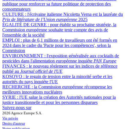
publique pour renforcer sa future politique de protection des
consommateurs
CULTURE :
l'écrivaine italienne Nicoletta Verna est la lauréate du
Prix de littérature de l’Union européenne
2025
ÉGALITÉ DE GENRE :
pour établir sa prochaine stratégie, la
Commission européenne souhaite tenir compte des avis de
l'ensemble de la société
EMPLOI :
plus de 6,1 millions de travailleurs ont été formés en
2024 dans le cadre du 'Pacte pour les compétences', selon la
Commission
ENVIRONNEMENT :
l'exposition généralisée aux cocktails de
pesticides dans l'alimentation européenne inquiète
PAN Europe
FINANCES :
le nouveau règlement sur les indices de référence
publié au
Journal officiel de l'UE
KOSOVO :
le regain de tension entre la minorité serbe et les
autorités du pays inquiète l'UE
RECHERCHE :
la Commission européenne récompense les
meilleures innovations nucléaires
SYRIE :
l'UE salue la création des Autorités nationales pour la
justice transitionnelle et pour les personnes disparues
Suivez-nous sur
2026 Agence Europe S.A.
Vie privée
Droits d'auteur
Notre publication