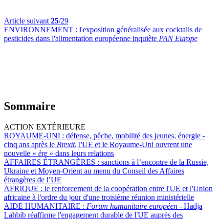
Article suivant
25
/29
ENVIRONNEMENT :
l'exposition généralisée aux cocktails de
pesticides dans l'alimentation européenne inquiète
PAN Europe
Sommaire
ACTION EXTÉRIEURE
ROYAUME-UNI :
défense, pêche, mobilité des jeunes, énergie -
cinq ans après le
Brexit
, l'UE et le Royaume-Uni ouvrent une
nouvelle «
ère
» dans leurs relations
AFFAIRES ÉTRANGÈRES :
sanctions à l’encontre de la Russie,
Ukraine et Moyen-Orient au menu du Conseil des Affaires
étrangères de l’UE
AFRIQUE :
le renforcement de la coopération entre l'UE et l'Union
africaine à l'ordre du jour d'une troisième réunion ministérielle
AIDE HUMANITAIRE :
Forum humanitaire européen -
Hadja
Lahbib réaffirme l'engagement durable de l'UE auprès des