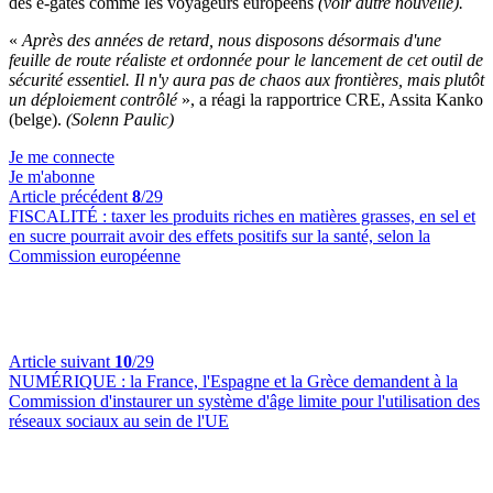
des e-gates comme les voyageurs européens
(voir autre nouvelle).
«
Après des années de retard, nous disposons désormais d'une
feuille de route réaliste et ordonnée pour le lancement de cet outil de
sécurité essentiel. Il n'y aura pas de chaos aux frontières, mais plutôt
un déploiement contrôlé
», a réagi la rapportrice CRE, Assita Kanko
(belge).
(Solenn Paulic)
Je me connecte
Je m'abonne
Article précédent
8
/29
FISCALITÉ :
taxer les produits riches en matières grasses, en sel et
en sucre pourrait avoir des effets positifs sur la santé, selon la
Commission européenne
Article suivant
10
/29
NUMÉRIQUE :
la France, l'Espagne et la Grèce demandent à la
Commission d'instaurer un système d'âge limite pour l'utilisation des
réseaux sociaux au sein de l'UE