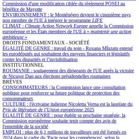
Commission d'une modification ciblée du règlement POSEI au
bénéfice de Mayotte
ENVIRONNEMENT :
le Monténégro devient le cinquième pays
non membre de l'UE à intégrer le programme
LIFE
CLIMAT :
Climate Action Network Europe
appelle la Commission
européenne et les États membres de l'UE à «
maintenir une action
ambitieuse
»
DROITS FONDAMENTAUX - SOCIÉTÉ
ÉGALITÉ DE GENRE :
travail du soin - Roxana Mînzatu entend
les eurodéputés qui souhaitent des moyens financiers et législatifs
contre les disparités et l’invisibilisation
INSTITUTIONNEL
ROUMANIE :
soulagement des dirigeants de l'UE après la victoire
de Nicușor Dan aux élections présidentielles roumaines
BRÈVES
CONSOMMATEURS :
la Commission lance une consultation
publique pour renforcer sa future politique de protection des
consommateurs
CULTURE :
l'écrivaine italienne Nicoletta Verna est la lauréate du
Prix de littérature de l’Union européenne
2025
ÉGALITÉ DE GENRE :
pour établir sa prochaine stratégie, la
Commission européenne souhaite tenir compte des avis de
l'ensemble de la société
EMPLOI :
plus de 6,1 millions de travailleurs ont été formés en
2024 dans le cadre du 'Pacte pour les compétences', selon la