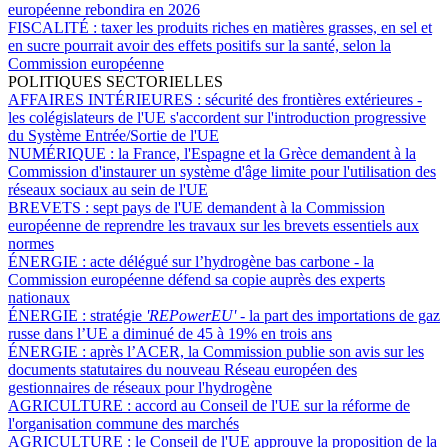
européenne rebondira en 2026
FISCALITÉ :
taxer les produits riches en matières grasses, en sel et
en sucre pourrait avoir des effets positifs sur la santé, selon la
Commission européenne
POLITIQUES SECTORIELLES
AFFAIRES INTÉRIEURES :
sécurité des frontières extérieures -
les colégislateurs de l'UE s'accordent sur l'introduction progressive
du Système Entrée/Sortie de l'UE
NUMÉRIQUE :
la France, l'Espagne et la Grèce demandent à la
Commission d'instaurer un système d'âge limite pour l'utilisation des
réseaux sociaux au sein de l'UE
BREVETS :
sept pays de l'UE demandent à la Commission
européenne de reprendre les travaux sur les brevets essentiels aux
normes
ÉNERGIE :
acte délégué sur l’hydrogène bas carbone - la
Commission européenne défend sa copie auprès des experts
nationaux
ÉNERGIE :
stratégie
'REPowerEU' -
la part des importations de gaz
russe dans l’UE a diminué de 45 à 19% en trois ans
ÉNERGIE :
après l’ACER, la Commission publie son avis sur les
documents statutaires du nouveau Réseau européen des
gestionnaires de réseaux pour l'hydrogène
AGRICULTURE :
accord au Conseil de l'UE sur la réforme de
l'organisation commune des marchés
AGRICULTURE :
le Conseil de l'UE approuve la proposition de la