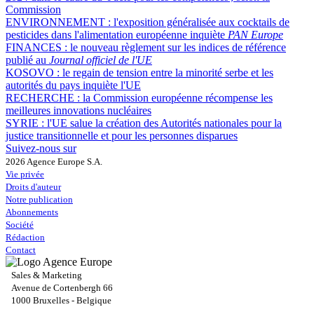
Commission
ENVIRONNEMENT :
l'exposition généralisée aux cocktails de
pesticides dans l'alimentation européenne inquiète
PAN Europe
FINANCES :
le nouveau règlement sur les indices de référence
publié au
Journal officiel de l'UE
KOSOVO :
le regain de tension entre la minorité serbe et les
autorités du pays inquiète l'UE
RECHERCHE :
la Commission européenne récompense les
meilleures innovations nucléaires
SYRIE :
l'UE salue la création des Autorités nationales pour la
justice transitionnelle et pour les personnes disparues
Suivez-nous sur
2026 Agence Europe S.A.
Vie privée
Droits d'auteur
Notre publication
Abonnements
Société
Rédaction
Contact
Sales & Marketing
Avenue de Cortenbergh 66
1000 Bruxelles - Belgique