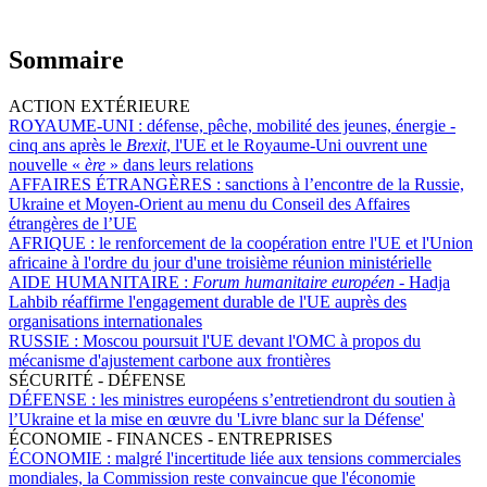
Sommaire
ACTION EXTÉRIEURE
ROYAUME-UNI :
défense, pêche, mobilité des jeunes, énergie -
cinq ans après le
Brexit
, l'UE et le Royaume-Uni ouvrent une
nouvelle «
ère
» dans leurs relations
AFFAIRES ÉTRANGÈRES :
sanctions à l’encontre de la Russie,
Ukraine et Moyen-Orient au menu du Conseil des Affaires
étrangères de l’UE
AFRIQUE :
le renforcement de la coopération entre l'UE et l'Union
africaine à l'ordre du jour d'une troisième réunion ministérielle
AIDE HUMANITAIRE :
Forum humanitaire européen -
Hadja
Lahbib réaffirme l'engagement durable de l'UE auprès des
organisations internationales
RUSSIE :
Moscou poursuit l'UE devant l'OMC à propos du
mécanisme d'ajustement carbone aux frontières
SÉCURITÉ - DÉFENSE
DÉFENSE :
les ministres européens s’entretiendront du soutien à
l’Ukraine et la mise en œuvre du 'Livre blanc sur la Défense'
ÉCONOMIE - FINANCES - ENTREPRISES
ÉCONOMIE :
malgré l'incertitude liée aux tensions commerciales
mondiales, la Commission reste convaincue que l'économie