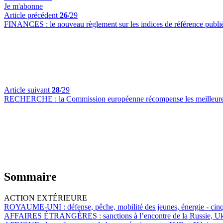
Je m'abonne
Article précédent
26
/29
FINANCES :
le nouveau règlement sur les indices de référence publ
Article suivant
28
/29
RECHERCHE :
la Commission européenne récompense les meilleure
Sommaire
ACTION EXTÉRIEURE
ROYAUME-UNI :
défense, pêche, mobilité des jeunes, énergie - cin
AFFAIRES ÉTRANGÈRES :
sanctions à l’encontre de la Russie, 