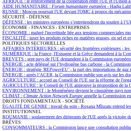
AFRIQUE :
le renforcement de la coopération entre l'UE et l'Union af
AIDE HUMANITAIRE :
Forum humanitaire européen -
Hadja Lahbi
RUSSIE :
Moscou poursuit l'UE devant l'OMC à propos du mécanisme
SÉCURITÉ - DÉFENSE
DÉFENSE :
les ministres européens s’entretiendront du soutien à l’U
ÉCONOMIE - FINANCES - ENTREPRISES
ÉCONOMIE :
malgré l'incertitude liée aux tensions commerciales 
FISCALITÉ :
taxer les produits riches en matières grasses, en sel et 
POLITIQUES SECTORIELLES
AFFAIRES INTÉRIEURES :
sécurité des frontières extérieures - l
NUMÉRIQUE :
la France, l'Espagne et la Grèce demandent à la Comm
BREVETS :
sept pays de l'UE demandent à la Commission européenne
ÉNERGIE :
acte délégué sur l’hydrogène bas carbone - la Commissi
ÉNERGIE :
stratégie
'REPowerEU' -
la part des importations de gaz
ÉNERGIE :
après l’ACER, la Commission publie son avis sur les do
AGRICULTURE :
accord au Conseil de l'UE sur la réforme de l'o
AGRICULTURE :
le Conseil de l'UE approuve la proposition de l
ENVIRONNEMENT :
le Monténégro devient le cinquième pays no
CLIMAT :
Climate Action Network Europe
appelle la Commission eu
DROITS FONDAMENTAUX - SOCIÉTÉ
ÉGALITÉ DE GENRE :
travail du soin - Roxana Mînzatu entend les e
INSTITUTIONNEL
ROUMANIE :
soulagement des dirigeants de l'UE après la victoire 
BRÈVES
CONSOMMATEURS :
la Commission lance une consultation publiq