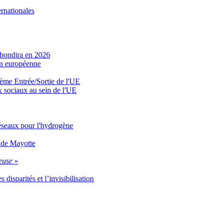
rnationales
ebondira en 2026
ion européenne
stème Entrée/Sortie de l'UE
x sociaux au sein de l'UE
éseaux pour l'hydrogène
 de Mayotte
ieuse
»
disparités et l’invisibilisation