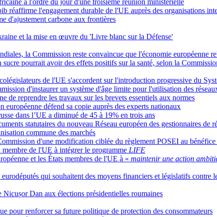
ricaine à l'ordre du jour d'une troisième réunion ministérielle
b réaffirme l'engagement durable de l'UE auprès des organisations inte
 d'ajustement carbone aux frontières
kraine et la mise en œuvre du 'Livre blanc sur la Défense'
mondiales, la Commission reste convaincue que l'économie européenne r
en sucre pourrait avoir des effets positifs sur la santé, selon la Commiss
es colégislateurs de l'UE s'accordent sur l'introduction progressive du Sy
ission d'instaurer un système d'âge limite pour l'utilisation des réseau
 de reprendre les travaux sur les brevets essentiels aux normes
on européenne défend sa copie auprès des experts nationaux
 russe dans l’UE a diminué de 45 à 19% en trois ans
cuments statutaires du nouveau Réseau européen des gestionnaires de r
rganisation commune des marchés
a Commission d'une modification ciblée du règlement POSEI au bénéfice
n membre de l'UE à intégrer le programme
LIFE
ropéenne et les États membres de l'UE à «
maintenir une action ambit
urodéputés qui souhaitent des moyens financiers et législatifs contre les 
de Nicușor Dan aux élections présidentielles roumaines
ue pour renforcer sa future politique de protection des consommateurs