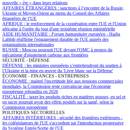
nouvelle «
ère
» dans leurs relations
AFFAIRES ÉTRANGÈRES :
sanctions à l’encontre de la Russie,
Ukraine et Moyen-Orient au menu du Conseil des Affaires
étrangères de l’UE
AFRIQUE :
le renforcement de la coopération entre l'UE et l'Union
africaine à l'ordre du jour d'une troisième réunion ministérielle
AIDE HUMANITAIRE :
Forum humanitaire européen -
Hadja
Lahbib réaffirme l'engagement durable de l'UE auprès des
organisations internationales
RUSSIE :
Moscou poursuit l'UE devant l'OMC à propos du
mécanisme d'ajustement carbone aux frontières
SÉCURITÉ - DÉFENSE
DÉFENSE :
les ministres européens s’entretiendront du soutien à
l’Ukraine et la mise en œuvre du 'Livre blanc sur la Défense'
ÉCONOMIE - FINANCES - ENTREPRISES
ÉCONOMIE :
malgré l'incertitude liée aux tensions commerciales
mondiales, la Commission reste convaincue que l'économie
européenne rebondira en 2026
FISCALITÉ :
taxer les produits riches en matières grasses, en sel et
en sucre pourrait avoir des effets positifs sur la santé, selon la
Commission européenne
POLITIQUES SECTORIELLES
AFFAIRES INTÉRIEURES :
sécurité des frontières extérieures -
les colégislateurs de l'UE s'accordent sur l'introduction progressive
du Système Entrée/Sortie de l'UE