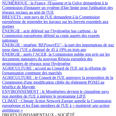
NUMÉRIQUE :
la France, l'Espagne et la Grèce demandent à la
Commission d'instaurer un système d'âge limite pour l'utilisation des
réseaux sociaux au sein de l'UE
BREVETS :
sept pays de l'UE demandent à la Commission
européenne de reprendre les travaux sur les brevets essentiels aux
normes
ÉNERGIE :
acte délégué sur l’hydrogène bas carbone - la
Commission européenne défend sa copie auprès des experts
nationaux
ÉNERGIE :
stratégie
'REPowerEU' -
la part des importations de gaz
russe dans l’UE a diminué de 45 à 19% en trois ans
ÉNERGIE :
après l’ACER, la Commission publie son avis sur les
documents statutaires du nouveau Réseau européen des
gestionnaires de réseaux pour l'hydrogène
AGRICULTURE :
accord au Conseil de l'UE sur la réforme de
l'organisation commune des marchés
AGRICULTURE :
le Conseil de l'UE approuve la proposition de la
Commission d'une modification ciblée du règlement POSEI au
bénéfice de Mayotte
ENVIRONNEMENT :
le Monténégro devient le cinquième pays
non membre de l'UE à intégrer le programme
LIFE
CLIMAT :
Climate Action Network Europe
appelle la Commission
européenne et les États membres de l'UE à «
maintenir une action
ambitieuse
»
DROITS FONDAMENTAUX - SOCIÉTÉ