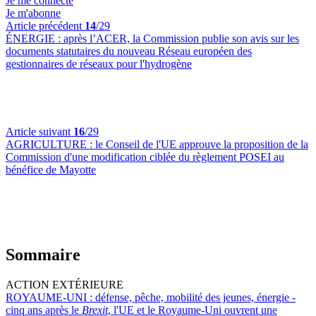
Je me connecte
Je m'abonne
Article précédent
14
/29
ÉNERGIE :
après l’ACER, la Commission publie son avis sur les
documents statutaires du nouveau Réseau européen des
gestionnaires de réseaux pour l'hydrogène
Article suivant
16
/29
AGRICULTURE :
le Conseil de l'UE approuve la proposition de la
Commission d'une modification ciblée du règlement POSEI au
bénéfice de Mayotte
Sommaire
ACTION EXTÉRIEURE
ROYAUME-UNI :
défense, pêche, mobilité des jeunes, énergie -
cinq ans après le
Brexit
, l'UE et le Royaume-Uni ouvrent une