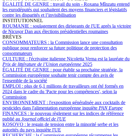
ÉGALITÉ DE GENRE :
travail du soin - Roxana Mînzatu entend
les eurodéputés qui souhaitent des moyens financiers et législatifs
contre les disparités et l’invisibilisation
INSTITUTIONNEL
ROUMANIE :
soulagement des dirigeants de l'UE après la victoire
de Nicușor Dan aux élections présidentielles roumaines
BRÈVES
CONSOMMATEURS :
la Commission lance une consultation
publique pour renforcer sa future politique de protection des
consommateurs
CULTURE :
l'écrivaine italienne Nicoletta Verna est la lauréate du
Prix de littérature de l’Union européenne
2025
ÉGALITÉ DE GENRE :
pour établir sa prochaine stratégie, la
Commission européenne souhaite tenir compte des avis de
l'ensemble de la société
EMPLOI :
plus de 6,1 millions de travailleurs ont été formés en
2024 dans le cadre du 'Pacte pour les compétences', selon la
Commission
ENVIRONNEMENT :
l'exposition généralisée aux cocktails de
pesticides dans l'alimentation européenne inquiète
PAN Europe
FINANCES :
le nouveau règlement sur les indices de référence
publié au
Journal officiel de l'UE
KOSOVO :
le regain de tension entre la minorité serbe et les
autorités du pays inquiète l'UE
RECHERCHE :
la Commission européenne récompense les