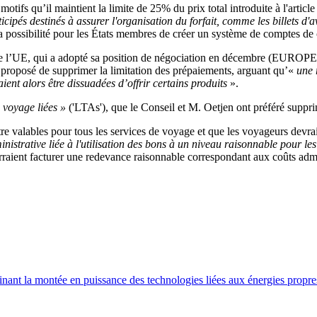
otifs qu’il maintient la limite de 25% du prix total introduite à l'artic
cipés destinés à assurer l'organisation du forfait, comme les billets d'
 la possibilité pour les États membres de créer un système de comptes de
 de l’UE, qui a adopté sa position de négociation en décembre (EUROP
t proposé de supprimer la limitation des prépaiements, arguant qu’«
une r
ient alors être dissuadées d’offrir certains produits
».
e voyage liées »
('LTAs'), que le Conseil et M. Oetjen ont préféré suppri
tre valables pour tous les services de voyage et que les voyageurs devraie
inistrative liée à l'utilisation des bons à un niveau raisonnable pour l
raient facturer une redevance raisonnable correspondant aux coûts administ
inant la montée en puissance des technologies liées aux énergies propre