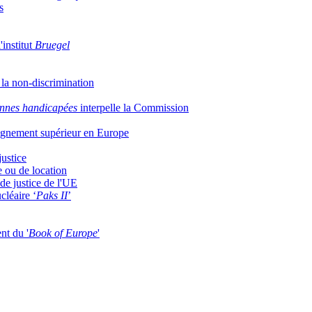
s
'institut
Bruegel
t la non-discrimination
nnes handicapées
interpelle la Commission
eignement supérieur en Europe
justice
 ou de location
de justice de l'UE
cléaire ‘
Paks II
’
nt du '
Book of Europe
'