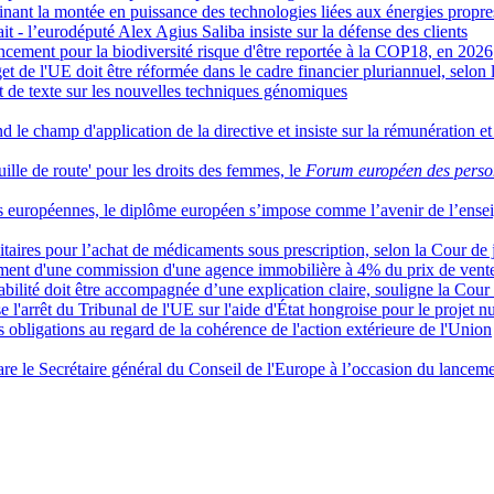
inant la montée en puissance des technologies liées aux énergies propre
ait - l’eurodéputé Alex Agius Saliba insiste sur la défense des clients
ncement pour la biodiversité risque d'être reportée à la COP18, en 2026
et de l'UE doit être réformée dans le cadre financier pluriannuel, selon l
jet de texte sur les nouvelles techniques génomiques
nd le champ d'application de la directive et insiste sur la rémunération e
uille de route' pour les droits des femmes, le
Forum européen des perso
ités européennes, le diplôme européen s’impose comme l’avenir de l’ens
itaires pour l’achat de médicaments sous prescription, selon la Cour de 
nement d'une commission d'une agence immobilière à 4% du prix de vente
abilité doit être accompagnée d’une explication claire, souligne la Cour 
l'arrêt du Tribunal de l'UE sur l'aide d'État hongroise pour le projet nu
obligations au regard de la cohérence de l'action extérieure de l'Union
re le Secrétaire général du Conseil de l'Europe à l’occasion du lanceme