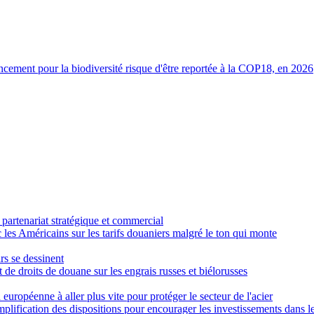
ncement pour la biodiversité risque d'être reportée à la COP18, en 2026
 partenariat stratégique et commercial
es Américains sur les tarifs douaniers malgré le ton qui monte
rs se dessinent
de droits de douane sur les engrais russes et biélorusses
 européenne à aller plus vite pour protéger le secteur de l'acier
plification des dispositions pour encourager les investissements dans l