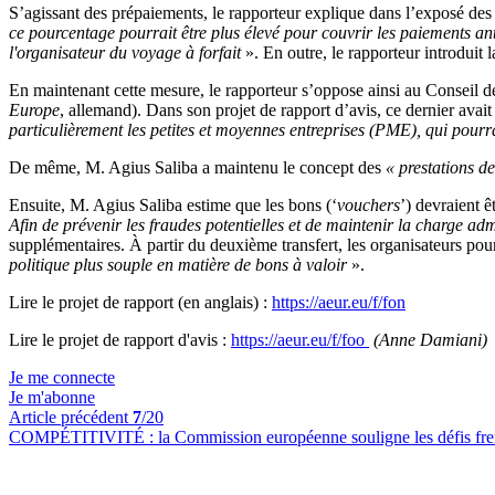
S’agissant des prépaiements, le rapporteur explique dans l’exposé des m
ce pourcentage pourrait être plus élevé pour couvrir les paiements anti
l'organisateur du voyage à forfait
». En outre, le rapporteur introduit
En maintenant cette mesure, le rapporteur s’oppose ainsi au Conseil
Europe
, allemand). Dans son projet de rapport d’avis, ce dernier avai
particulièrement les petites et moyennes entreprises (PME), qui pourra
De même, M. Agius Saliba a maintenu le concept des
« prestations d
Ensuite, M. Agius Saliba estime que les bons (‘
vouchers
’) devraient ê
Afin de prévenir les fraudes potentielles et de maintenir la charge adm
supplémentaires. À partir du deuxième transfert, les organisateurs pour
politique plus souple en matière de bons à valoir
».
Lire le projet de rapport (en anglais) :
https://aeur.eu/f/fon
Lire le projet de rapport d'avis :
https://aeur.eu/f/foo
(Anne Damiani)
Je me connecte
Je m'abonne
Article précédent
7
/20
COMPÉTITIVITÉ :
la Commission européenne souligne les défis fre