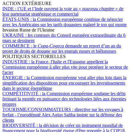
ACTION EXTÉRIEURE
INDE :
l’UE et l’Inde ouvrent la voie au «
nouveau chapitre
» de
leur partenariat stratégique et commercial
ÉTATS-UNIS :
la Commission européenne continue de négocier
avec les Américains sur les tarifs douaniers malgré le ton qui monte
Invasion Russe de l'Ukraine
UKRAINE :
les contours du Conseil européen extraordinaire du 6
mars se dessinent
COMMERCE :
le
Copa-Cogeca
demande un report d’un an du
projet de droits de douane sur les engrais russes et biélorusses
POLITIQUES SECTORIELLES
INDUSTRIE :
la France, l'Italie et l'Espagne appellent la
Commission européenne à aller plus vite pour protéger le secteur de
l'acier
ÉNERGIE :
la Commission européenne veut aller plus loin dans la
simplification des dispositions pour encourager les investissements
dans le secteur énergétique
COMPÉTITIVITÉ :
la Commission européenne souligne les défis
freinant la montée en puissance des technologies liées aux énergies
propres
TOURISME/CONSOMMATEURS :
directive sur les voyages à
forfait - l’eurodéputé Alex Agius Saliba insiste sur la défense des
clients
BIODIVERSITÉ :
la décision de créer un instrument mondial de
financement pour la biodiversité risque d'être reportée à la COP18,