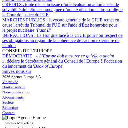
CRÉDITS :
toute décision issue d’une évaluation automatisée de
solvabilité doit être accompagnée d’une explication claire, souligne
la Cour de justice de l'UE
MARCHÉS PUBLICS :
l'avocate générale de la CJUE remet en
cause l'arrêt du Tribunal de l'UE sur l'aide d'État hongroise pour
le projet nucléaire ‘
Paks II
’
INFRACTIONS :
La Hongrie face à la CJUE pour non-respect de
ses obligations au regard de la cohérence de l'action extérieure de
l'Union
CONSEIL DE L'EUROPE
DÉMOCRATIE :
« L’Europe doit mesurer ce qu’elle a atteint
»,
déclare le Secrétaire général du Conseil de l'Europe à l’occasion
du lancement du '
Book of Europe
'
Suivez-nous sur
2026 Agence Europe S.A.
Vie privée
Droits d'auteur
Notre publication
Abonnements
Société
Rédaction
Contact
Sales & Marketing