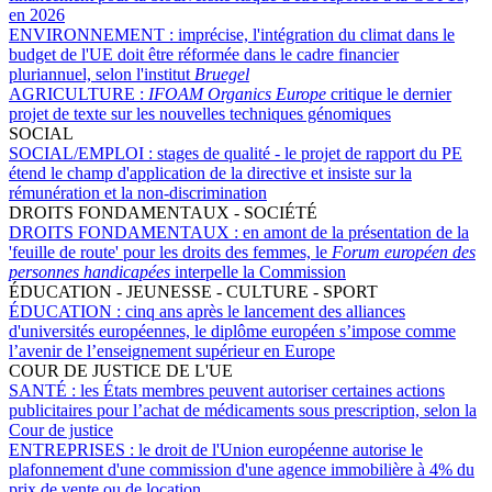
en 2026
ENVIRONNEMENT :
imprécise, l'intégration du climat dans le
budget de l'UE doit être réformée dans le cadre financier
pluriannuel, selon l'institut
Bruegel
AGRICULTURE :
IFOAM Organics Europe
critique le dernier
projet de texte sur les nouvelles techniques génomiques
SOCIAL
SOCIAL/EMPLOI :
stages de qualité - le projet de rapport du PE
étend le champ d'application de la directive et insiste sur la
rémunération et la non-discrimination
DROITS FONDAMENTAUX - SOCIÉTÉ
DROITS FONDAMENTAUX :
en amont de la présentation de la
'feuille de route' pour les droits des femmes, le
Forum européen des
personnes handicapées
interpelle la Commission
ÉDUCATION - JEUNESSE - CULTURE - SPORT
ÉDUCATION :
cinq ans après le lancement des alliances
d'universités européennes, le diplôme européen s’impose comme
l’avenir de l’enseignement supérieur en Europe
COUR DE JUSTICE DE L'UE
SANTÉ :
les États membres peuvent autoriser certaines actions
publicitaires pour l’achat de médicaments sous prescription, selon la
Cour de justice
ENTREPRISES :
le droit de l'Union européenne autorise le
plafonnement d'une commission d'une agence immobilière à 4% du
prix de vente ou de location