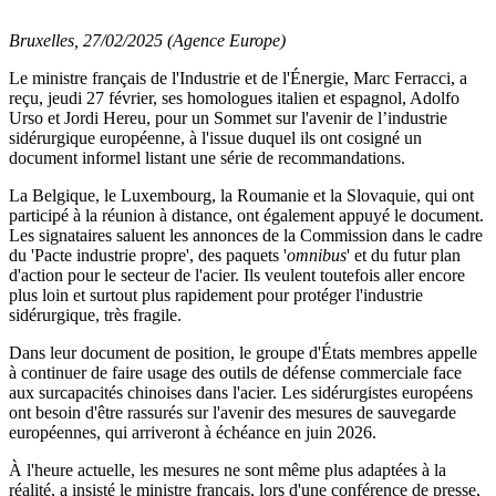
Bruxelles, 27/02/2025 (Agence Europe)
Le ministre français de l'Industrie et de l'Énergie, Marc Ferracci, a
reçu, jeudi 27 février, ses homologues italien et espagnol, Adolfo
Urso et Jordi Hereu, pour un Sommet sur l'avenir de l’industrie
sidérurgique européenne, à l'issue duquel ils ont cosigné un
document informel listant une série de recommandations.
La Belgique, le Luxembourg, la Roumanie et la Slovaquie, qui ont
participé à la réunion à distance, ont également appuyé le document.
Les signataires saluent les annonces de la Commission dans le cadre
du 'Pacte industrie propre', des paquets '
omnibus
' et du futur plan
d'action pour le secteur de l'acier. Ils veulent toutefois aller encore
plus loin et surtout plus rapidement pour protéger l'industrie
sidérurgique, très fragile.
Dans leur document de position, le groupe d'États membres appelle
à continuer de faire usage des outils de défense commerciale face
aux surcapacités chinoises dans l'acier. Les sidérurgistes européens
ont besoin d'être rassurés sur l'avenir des mesures de sauvegarde
européennes, qui arriveront à échéance en juin 2026.
À l'heure actuelle, les mesures ne sont même plus adaptées à la
réalité, a insisté le ministre français, lors d'une conférence de presse,