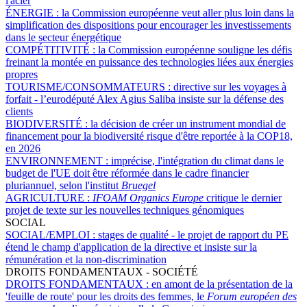
l'acier
ÉNERGIE :
la Commission européenne veut aller plus loin dans la
simplification des dispositions pour encourager les investissements
dans le secteur énergétique
COMPÉTITIVITÉ :
la Commission européenne souligne les défis
freinant la montée en puissance des technologies liées aux énergies
propres
TOURISME/CONSOMMATEURS :
directive sur les voyages à
forfait - l’eurodéputé Alex Agius Saliba insiste sur la défense des
clients
BIODIVERSITÉ :
la décision de créer un instrument mondial de
financement pour la biodiversité risque d'être reportée à la COP18,
en 2026
ENVIRONNEMENT :
imprécise, l'intégration du climat dans le
budget de l'UE doit être réformée dans le cadre financier
pluriannuel, selon l'institut
Bruegel
AGRICULTURE :
IFOAM Organics Europe
critique le dernier
projet de texte sur les nouvelles techniques génomiques
SOCIAL
SOCIAL/EMPLOI :
stages de qualité - le projet de rapport du PE
étend le champ d'application de la directive et insiste sur la
rémunération et la non-discrimination
DROITS FONDAMENTAUX - SOCIÉTÉ
DROITS FONDAMENTAUX :
en amont de la présentation de la
'feuille de route' pour les droits des femmes, le
Forum européen des