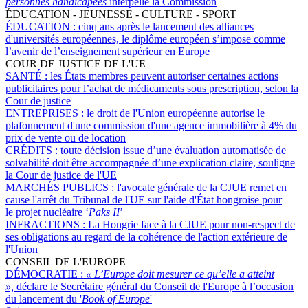
personnes handicapées
interpelle la Commission
ÉDUCATION - JEUNESSE - CULTURE - SPORT
ÉDUCATION :
cinq ans après le lancement des alliances
d'universités européennes, le diplôme européen s’impose comme
l’avenir de l’enseignement supérieur en Europe
COUR DE JUSTICE DE L'UE
SANTÉ :
les États membres peuvent autoriser certaines actions
publicitaires pour l’achat de médicaments sous prescription, selon la
Cour de justice
ENTREPRISES :
le droit de l'Union européenne autorise le
plafonnement d'une commission d'une agence immobilière à 4% du
prix de vente ou de location
CRÉDITS :
toute décision issue d’une évaluation automatisée de
solvabilité doit être accompagnée d’une explication claire, souligne
la Cour de justice de l'UE
MARCHÉS PUBLICS :
l'avocate générale de la CJUE remet en
cause l'arrêt du Tribunal de l'UE sur l'aide d'État hongroise pour
le projet nucléaire ‘
Paks II
’
INFRACTIONS :
La Hongrie face à la CJUE pour non-respect de
ses obligations au regard de la cohérence de l'action extérieure de
l'Union
CONSEIL DE L'EUROPE
DÉMOCRATIE :
« L’Europe doit mesurer ce qu’elle a atteint
»,
déclare le Secrétaire général du Conseil de l'Europe à l’occasion
du lancement du '
Book of Europe
'