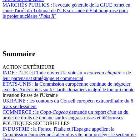
MARCHÉS PUBLICS :
l'avocate générale de la CJUE remet en
cause l'arrêt du Tribunal de l'UE sur l'aide d'État hongroise pour
le projet nucléaire ‘
Paks II
’
Sommaire
ACTION EXTÉRIEURE
INDE :
l’UE et l’Inde ouvrent la voie au «
nouveau chapitre
» de
leur partenariat stratégique et commercial
ÉTATS-UNIS :
la Commission européenne continue de négocier
avec les Américains sur les tarifs douaniers malgré le ton qui monte
Invasion Russe de l'Ukraine
UKRAINE :
les contours du Conseil européen extraordinaire du 6
mars se dessinent
COMMERCE :
le
Copa-Cogeca
demande un report d’un an du
projet de droits de douane sur les engrais russes et biélorusses
POLITIQUES SECTORIELLES
INDUSTRIE :
la France, l'Italie et l'Espagne appellent la
Commission européenne à aller plus vite pour protéger le secteur de