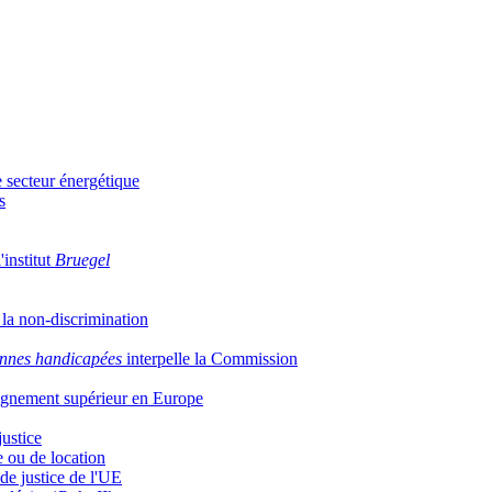
e secteur énergétique
s
'institut
Bruegel
t la non-discrimination
nnes handicapées
interpelle la Commission
eignement supérieur en Europe
justice
 ou de location
de justice de l'UE