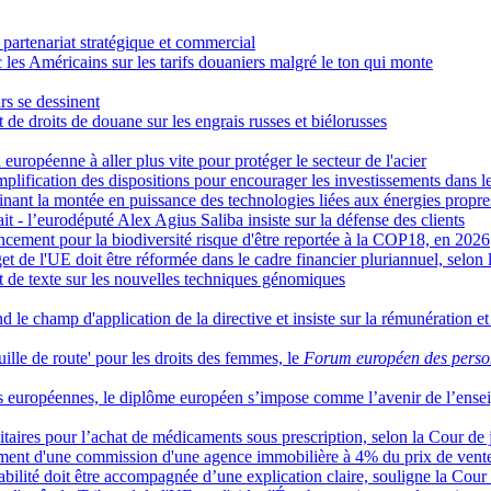
 partenariat stratégique et commercial
es Américains sur les tarifs douaniers malgré le ton qui monte
rs se dessinent
de droits de douane sur les engrais russes et biélorusses
 européenne à aller plus vite pour protéger le secteur de l'acier
plification des dispositions pour encourager les investissements dans l
inant la montée en puissance des technologies liées aux énergies propre
ait - l’eurodéputé Alex Agius Saliba insiste sur la défense des clients
ncement pour la biodiversité risque d'être reportée à la COP18, en 2026
et de l'UE doit être réformée dans le cadre financier pluriannuel, selon l
jet de texte sur les nouvelles techniques génomiques
nd le champ d'application de la directive et insiste sur la rémunération e
uille de route' pour les droits des femmes, le
Forum européen des perso
ités européennes, le diplôme européen s’impose comme l’avenir de l’ens
itaires pour l’achat de médicaments sous prescription, selon la Cour de 
nement d'une commission d'une agence immobilière à 4% du prix de vente
abilité doit être accompagnée d’une explication claire, souligne la Cour 