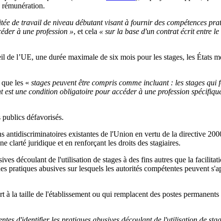
de rémunération.
tée de travail de niveau débutant visant à fournir des compétences prati
ccéder à une profession »
, et cela
« sur la base d'un contrat écrit entre 
seil de l’UE, une durée maximale de six mois pour les stages, les États
e que les «
stages peuvent être compris comme incluant : les stages qui 
 est une condition obligatoire pour accéder à une profession spécifique ;
s publics défavorisés.
ons antidiscriminatoires existantes de l'Union en vertu de la directive 2
clarté juridique et en renforçant les droits des stagiaires.
usives découlant de l'utilisation de stages à des fins autres que la facili
on des pratiques abusives sur lesquels les autorités compétentes peuvent 
port à la taille de l'établissement ou qui remplacent des postes permane
tes d'identifier les pratiques abusives découlant de l'utilisation de sta