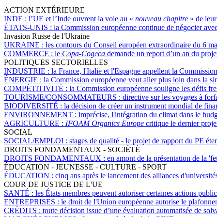
ACTION EXTÉRIEURE
INDE :
l’UE et l’Inde ouvrent la voie au «
nouveau chapitre
» de leur
ÉTATS-UNIS :
la Commission européenne continue de négocier avec l
Invasion Russe de l'Ukraine
UKRAINE :
les contours du Conseil européen extraordinaire du 6 ma
COMMERCE :
le
Copa-Cogeca
demande un report d’un an du projet 
POLITIQUES SECTORIELLES
INDUSTRIE :
la France, l'Italie et l'Espagne appellent la Commission
ÉNERGIE :
la Commission européenne veut aller plus loin dans la sim
COMPÉTITIVITÉ :
la Commission européenne souligne les défis fre
TOURISME/CONSOMMATEURS :
directive sur les voyages à forf
BIODIVERSITÉ :
la décision de créer un instrument mondial de fina
ENVIRONNEMENT :
imprécise, l'intégration du climat dans le budg
AGRICULTURE :
IFOAM Organics Europe
critique le dernier pro
SOCIAL
SOCIAL/EMPLOI :
stages de qualité - le projet de rapport du PE éte
DROITS FONDAMENTAUX - SOCIÉTÉ
DROITS FONDAMENTAUX :
en amont de la présentation de la 'fe
ÉDUCATION - JEUNESSE - CULTURE - SPORT
ÉDUCATION :
cinq ans après le lancement des alliances d'univers
COUR DE JUSTICE DE L'UE
SANTÉ :
les États membres peuvent autoriser certaines actions public
ENTREPRISES :
le droit de l'Union européenne autorise le plafon
CRÉDITS :
toute décision issue d’une évaluation automatisée de solv