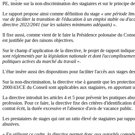
PE, insiste sur la non-discrimination des stagiaires et sur le principe 
Le rapport propose ainsi comme définition du stage
« une période limi
vue de faciliter la transition de l'éducation à un emploi stable ou d'a
directive 2022/2041 (sur les salaires minimums adéquats) »
.
Il fixe aussi, comme vient de le faire la Présidence polonaise du Con
est justifiée par des raisons objectives.
Sur le champ d’application de la directive, le projet de rapport indiqu
sont réglementés par la législation nationale et dont l'accomplissement
politiques actives du marché du travail
».
L'élue insère aussi des dispositions pour faciliter l'accès aux stages de
Sur la non-discrimination, la directive vise à garantir que les protecti
2000/43/CE du Conseil sont applicables aux stagiaires, en apportant une 
La directive introduit les articles 4 et 5 pour prévenir les pratiques ab
profession. Pour ce faire, la directive fixe des critères d'identificati
contrat écrit, la durée excessive et l'absence d'avis de vacance public.
Les prestataires de stages qui ont un ratio élevé de stagiaires par rap
abusives.
«
En utilisant ce cadre, la directive permet donc aux autorités compéten