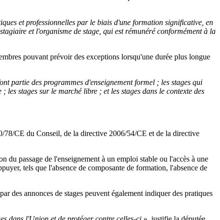
ques et professionnelles par le biais d'une formation significative, en
le stagiaire et l'organisme de stage, qui est rémunéré conformément à la
 membres pouvant prévoir des exceptions lorsqu'une durée plus longue
font partie des programmes d'enseignement formel ; les stages qui
 les stages sur le marché libre ; et les stages dans le contexte des
000/78/CE du Conseil, de la directive 2006/54/CE et de la directive
tation du passage de l'enseignement à un emploi stable ou l'accès à une
s'appuyer, tels que l'absence de composante de formation, l'absence de
nts par des annonces de stages peuvent également indiquer des pratiques
ges dans l'Union et de protéger contre celles-ci
», justifie la députée.